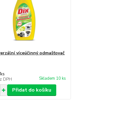
verzální víceúčinný odmašťovač
/
ks
Skladem 10 ks
z DPH
Přidat do košíku