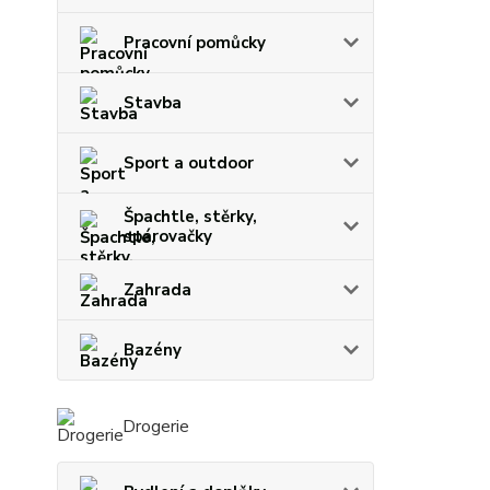
Pracovní pomůcky
Stavba
Sport a outdoor
Špachtle, stěrky,
spárovačky
Zahrada
Bazény
Drogerie