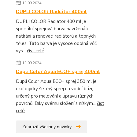
13.09.2024
DUPLI COLOR Radiátor 400ml
DUPLI COLOR Radiator 400 ml je
speciální sprejová barva navržená k
natírání a renovaci radiátorů a topných
těles. Tato barva je vysoce odolná vůči
vys...
číst celé
13.09.2024
Dupli Color Aqua ECO+ sprej 400ml
Dupli Color Aqua ECO+ sprej 350 ml je
ekologicky šetrný sprej na vodní bázi,
určený pro malování a úpravu různých
povrchů. Díky svému složení s nízkým...
číst
celé
Zobrazit všechny novinky