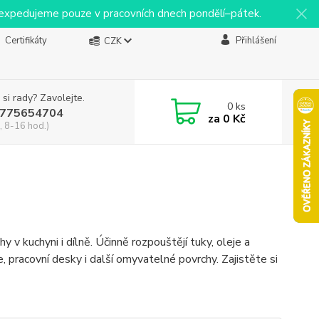
y expedujeme pouze v pracovních dnech pondělí–pátek.
Certifikáty
Přihlášení
CZK
 si rady? Zavolejte.
0
ks
775654704
za
0 Kč
, 8-16 hod.)
 v kuchyni i dílně. Účinně rozpouštějí tuky, oleje a
 pracovní desky i další omyvatelné povrchy. Zajistěte si