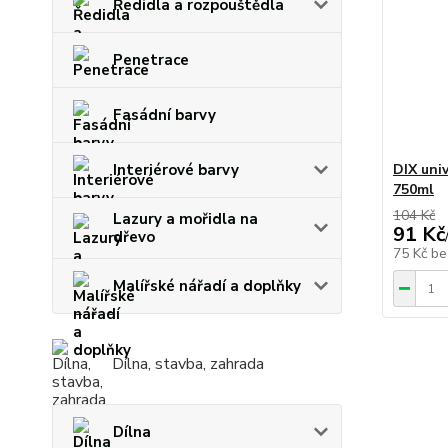
Ředidla a rozpouštědla
Penetrace
Fasádní barvy
Interiérové barvy
DIX uni
750ml
104 Kč
Lazury a mořidla na
91 Kč
dřevo
75 Kč
be
Malířské nářadí a doplňky
Dílna, stavba, zahrada
Dílna