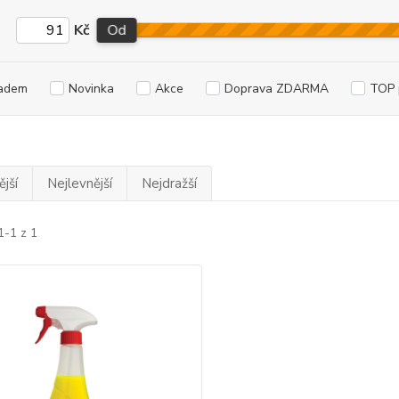
Kč
Od
adem
Novinka
Akce
Doprava ZDARMA
TOP 
jší
Nejlevnější
Nejdražší
1-1 z 1