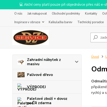
💻 Akční ceny platí pouze při objednávce přes náš e
O nás
Jak nakupovat
Obchodní podmínky
Kontakty
Oc
Inspirace v obraze
Kalkulačka barev
Technický poradce
Úvod
U
Zahradní nábytek z
masivu
Odm
Palivové dřevo
Odmašť
připálené
VÝPRODEJ
rychlý a 
Paletové zboží + dovoz
po ČR zdarma