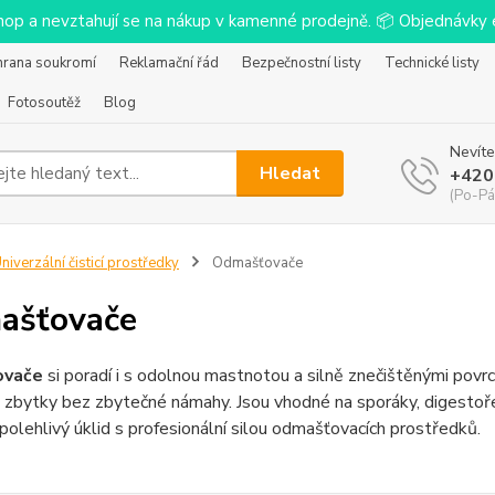
-shop a nevztahují se na nákup v kamenné prodejně. 📦 Objednávk
hrana soukromí
Reklamační řád
Bezpečnostní listy
Technické listy
Fotosoutěž
Blog
Nevíte
Hledat
+420
(Po-Pá
niverzální čisticí prostředky
Odmašťovače
ašťovače
ovače
si poradí i s odolnou mastnotou a silně znečištěnými povrchy
 zbytky bez zbytečné námahy. Jsou vhodné na sporáky, digestoře,
spolehlivý úklid s profesionální silou odmašťovacích prostředků.