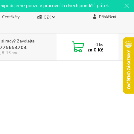
y expedujeme pouze v pracovních dnech pondělí–pátek.
Certifikáty
Přihlášení
CZK
 si rady? Zavolejte.
0
ks
775654704
za
0 Kč
, 8-16 hod.)