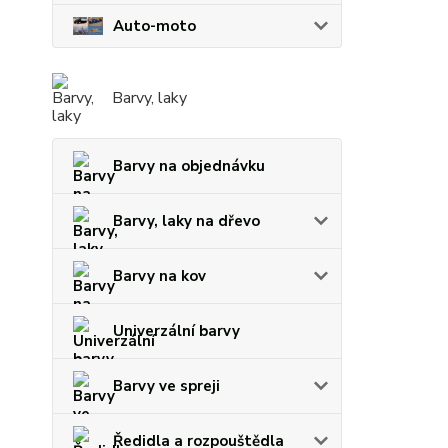
Auto-moto
Barvy, laky
Barvy na objednávku
Barvy, laky na dřevo
Barvy na kov
Univerzální barvy
Barvy ve spreji
Ředidla a rozpouštědla