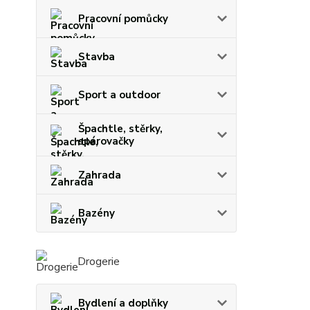
Pracovní pomůcky
Stavba
Sport a outdoor
Špachtle, stěrky,
spárovačky
Zahrada
Bazény
Drogerie
Bydlení a doplňky