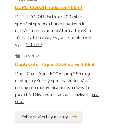
DUPLI COLOR Radiátor 400ml
DUPLI COLOR Radiator 400 ml je
speciální sprejová barva navržená k
natírání a renovaci radiátorů a topných
těles. Tato barva je vysoce odolná vůči
vys...
číst celé
13.09.2024
Dupli Color Aqua ECO+ sprej 400ml
Dupli Color Aqua ECO+ sprej 350 ml je
ekologicky šetrný sprej na vodní bázi,
určený pro malování a úpravu různých
povrchů. Díky svému složení s nízkým...
číst
celé
Zobrazit všechny novinky