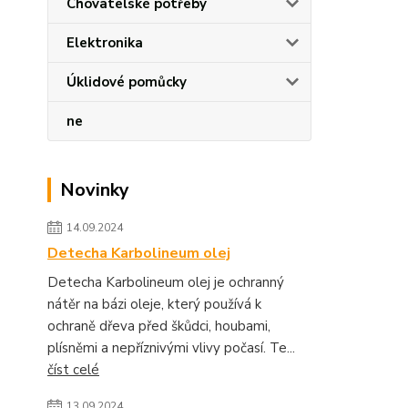
Chovatelské potřeby
Elektronika
Úklidové pomůcky
ne
Novinky
14.09.2024
Detecha Karbolineum olej
Detecha Karbolineum olej je ochranný
nátěr na bázi oleje, který používá k
ochraně dřeva před škůdci, houbami,
plísněmi a nepříznivými vlivy počasí. Te...
číst celé
13.09.2024