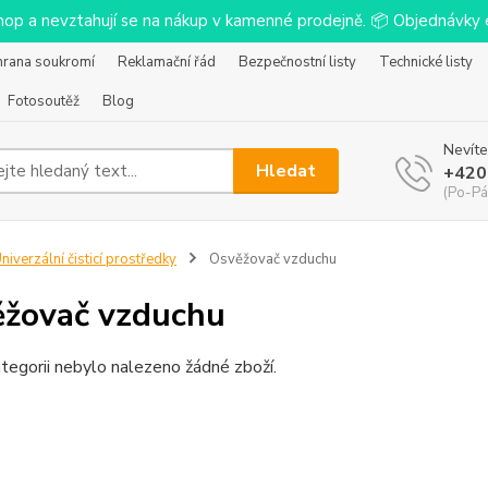
-shop a nevztahují se na nákup v kamenné prodejně. 📦 Objednávk
hrana soukromí
Reklamační řád
Bezpečnostní listy
Technické listy
Fotosoutěž
Blog
Nevíte
Hledat
+420
(Po-Pá
niverzální čisticí prostředky
Osvěžovač vzduchu
žovač vzduchu
tegorii nebylo nalezeno žádné zboží.