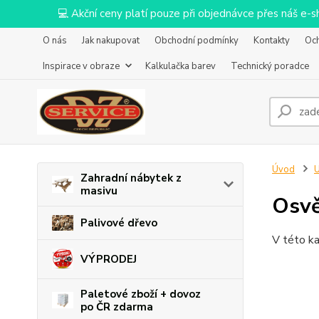
💻 Akční ceny platí pouze při objednávce přes náš e
O nás
Jak nakupovat
Obchodní podmínky
Kontakty
Oc
Inspirace v obraze
Kalkulačka barev
Technický poradce
Úvod
U
Zahradní nábytek z
masivu
Osvě
Palivové dřevo
V této ka
VÝPRODEJ
Paletové zboží + dovoz
po ČR zdarma