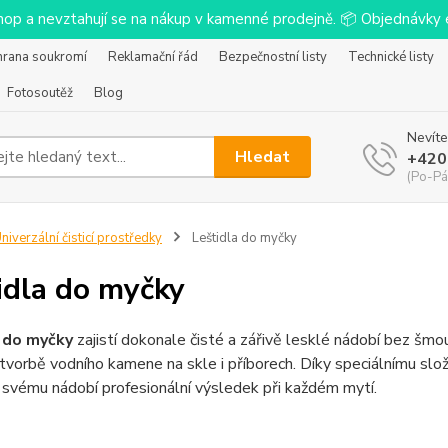
-shop a nevztahují se na nákup v kamenné prodejně. 📦 Objednávk
hrana soukromí
Reklamační řád
Bezpečnostní listy
Technické listy
Fotosoutěž
Blog
Nevíte
Hledat
+420
(Po-Pá
niverzální čisticí prostředky
Leštidla do myčky
idla do myčky
 do myčky
zajistí dokonale čisté a zářivě lesklé nádobí bez šmou
 tvorbě vodního kamene na skle i příborech. Díky speciálnímu slože
svému nádobí profesionální výsledek při každém mytí.