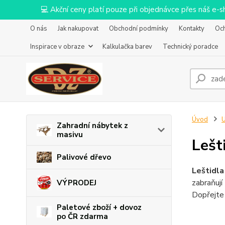
💻 Akční ceny platí pouze při objednávce přes náš e
O nás
Jak nakupovat
Obchodní podmínky
Kontakty
Oc
Inspirace v obraze
Kalkulačka barev
Technický poradce
Úvod
U
Zahradní nábytek z
masivu
Lešt
Palivové dřevo
Leštidla
zabraňují
VÝPRODEJ
Dopřejte 
Paletové zboží + dovoz
po ČR zdarma