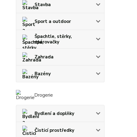
Stavba
Sport a outdoor
Špachtle, stěrky,
spárovačky
Zahrada
Bazény
Drogerie
Bydlení a doplňky
Čisticí prostředky