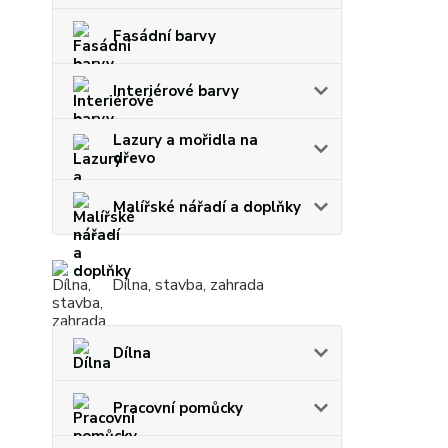
Fasádní barvy
Interiérové barvy
Lazury a mořidla na
dřevo
Malířské nářadí a doplňky
Dílna, stavba, zahrada
Dílna
Pracovní pomůcky