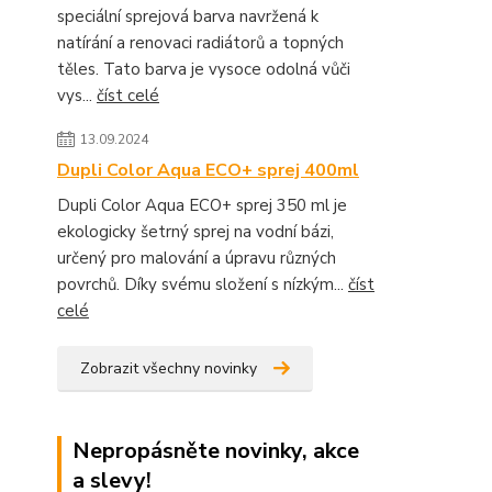
speciální sprejová barva navržená k
natírání a renovaci radiátorů a topných
těles. Tato barva je vysoce odolná vůči
vys...
číst celé
13.09.2024
Dupli Color Aqua ECO+ sprej 400ml
Dupli Color Aqua ECO+ sprej 350 ml je
ekologicky šetrný sprej na vodní bázi,
určený pro malování a úpravu různých
povrchů. Díky svému složení s nízkým...
číst
celé
Zobrazit všechny novinky
Nepropásněte novinky, akce
a slevy!