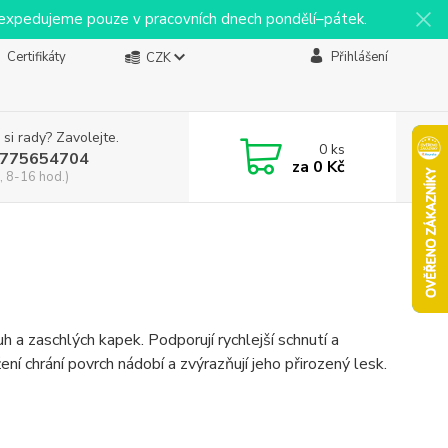
y expedujeme pouze v pracovních dnech pondělí–pátek.
Certifikáty
Přihlášení
CZK
 si rady? Zavolejte.
0
ks
775654704
za
0 Kč
, 8-16 hod.)
h a zaschlých kapek. Podporují rychlejší schnutí a
ní chrání povrch nádobí a zvýrazňují jeho přirozený lesk.