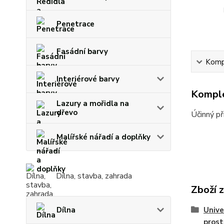
Penetrace
Fasádní barvy
Kompl
Interiérové barvy
Komple
Lazury a mořidla na
dřevo
Účinný př
Malířské nářadí a doplňky
Dílna, stavba, zahrada
Zboží 
Univer
Dílna
prost