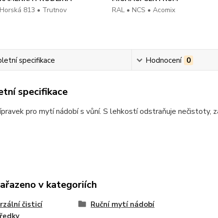
Horská 813 • Trutnov
RAL • NCS • Acomix
etní specifikace
Hodnocení
0
tní specifikace
ípravek pro mytí nádobí s vůní. S lehkostí odstraňuje nečistoty, 
zařazeno v kategoriích
zální čisticí
Ruční mytí nádobí
ředky