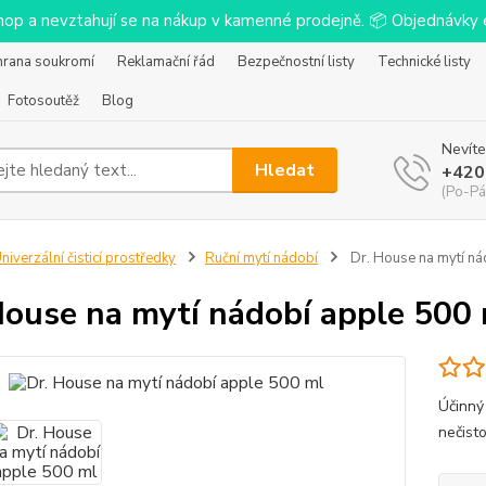
-shop a nevztahují se na nákup v kamenné prodejně. 📦 Objednávk
hrana soukromí
Reklamační řád
Bezpečnostní listy
Technické listy
Fotosoutěž
Blog
Nevíte
Hledat
+420
(Po-Pá
niverzální čisticí prostředky
Ruční mytí nádobí
Dr. House na mytí ná
House na mytí nádobí apple 500
Účinný 
nečist