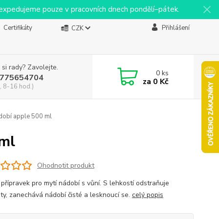
y expedujeme pouze v pracovních dnech pondělí–pátek.
Certifikáty
Přihlášení
CZK
 si rady? Zavolejte.
0
ks
775654704
za
0 Kč
, 8-16 hod.)
dobí apple 500 ml
 ml
Ohodnotit produkt
přípravek pro mytí nádobí s vůní. S lehkostí odstraňuje
oty, zanechává nádobí čisté a lesknoucí se.
celý popis