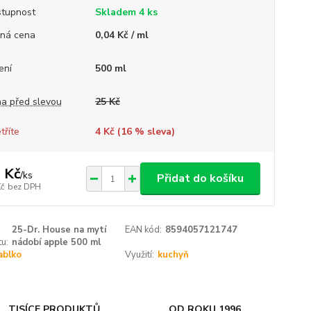
tupnost
Skladem 4 ks
ná cena
0,04 Kč / ml
ení
500 ml
a před slevou
25 Kč
tříte
4 Kč (
16
% sleva)
 Kč
/
ks
Přidat do košíku
Kč
bez DPH
25-Dr. House na mytí
EAN kód:
8594057121747
u:
nádobí apple 500 ml
jablko
Využití:
kuchyň
TISÍCE PRODUKTŮ
OD ROKU 1996