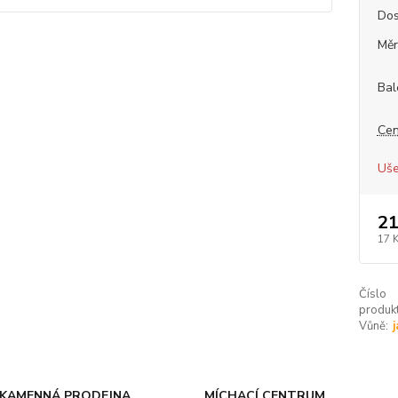
Dos
Měr
Bal
Cen
Uše
21
17 
Číslo
produkt
Vůně:
KAMENNÁ PRODEJNA
MÍCHACÍ CENTRUM