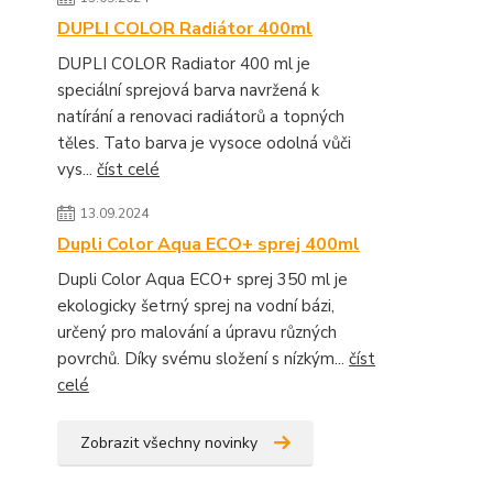
DUPLI COLOR Radiátor 400ml
DUPLI COLOR Radiator 400 ml je
speciální sprejová barva navržená k
natírání a renovaci radiátorů a topných
těles. Tato barva je vysoce odolná vůči
vys...
číst celé
13.09.2024
Dupli Color Aqua ECO+ sprej 400ml
Dupli Color Aqua ECO+ sprej 350 ml je
ekologicky šetrný sprej na vodní bázi,
určený pro malování a úpravu různých
povrchů. Díky svému složení s nízkým...
číst
celé
Zobrazit všechny novinky