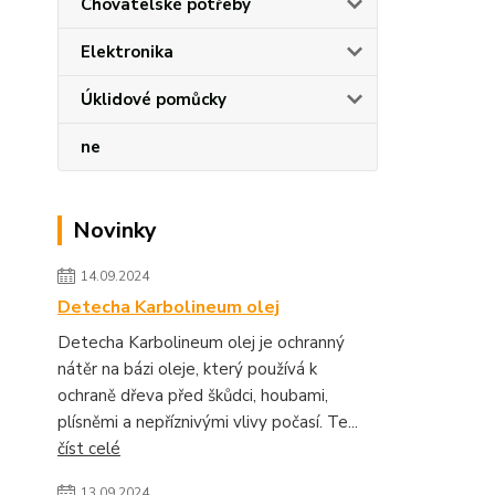
Chovatelské potřeby
Elektronika
Úklidové pomůcky
ne
Novinky
14.09.2024
Detecha Karbolineum olej
Detecha Karbolineum olej je ochranný
nátěr na bázi oleje, který používá k
ochraně dřeva před škůdci, houbami,
plísněmi a nepříznivými vlivy počasí. Te...
číst celé
13.09.2024