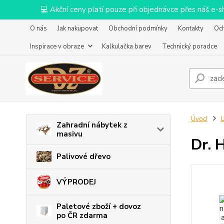
💻 Akční ceny platí pouze při objednávce přes náš e
O nás
Jak nakupovat
Obchodní podmínky
Kontakty
Oc
Inspirace v obraze
Kalkulačka barev
Technický poradce
Úvod
U
Zahradní nábytek z
masivu
Dr. 
Palivové dřevo
VÝPRODEJ
Paletové zboží + dovoz
po ČR zdarma