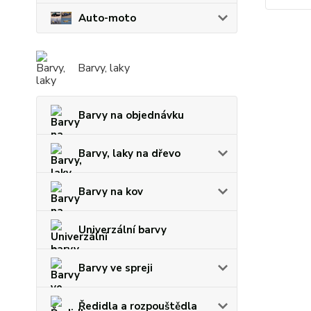
Auto-moto
Barvy, laky
Barvy na objednávku
Barvy, laky na dřevo
Barvy na kov
Univerzální barvy
Barvy ve spreji
Ředidla a rozpouštědla