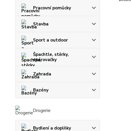
Pracovní pomůcky
Stavba
Sport a outdoor
Špachtle, stěrky,
spárovačky
Zahrada
Bazény
Drogerie
Bydlení a doplňky