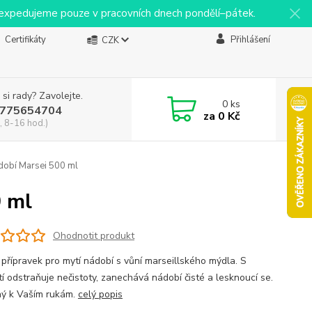
y expedujeme pouze v pracovních dnech pondělí–pátek.
Certifikáty
Přihlášení
CZK
 si rady? Zavolejte.
0
ks
775654704
za
0 Kč
, 8-16 hod.)
dobí Marsei 500 ml
0 ml
Ohodnotit produkt
 přípravek pro mytí nádobí s vůní marseillského mýdla. S
tí odstraňuje nečistoty, zanechává nádobí čisté a lesknoucí se.
ný k Vaším rukám.
celý popis