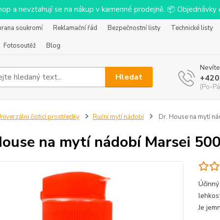
-shop a nevztahují se na nákup v kamenné prodejně. 📦 Objednávk
hrana soukromí
Reklamační řád
Bezpečnostní listy
Technické listy
Fotosoutěž
Blog
Nevíte
Hledat
+420
(Po-Pá
niverzální čisticí prostředky
Ruční mytí nádobí
Dr. House na mytí ná
House na mytí nádobí Marsei 50
Účinný
lehkos
Je jem