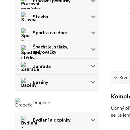
Pracovní pomůcky
Stavba
Sport a outdoor
Špachtle, stěrky,
spárovačky
Zahrada
Kompl
Bazény
Komple
Drogerie
Účinný př
se. Je je
Bydlení a doplňky