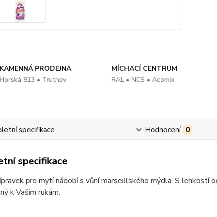
KAMENNÁ PRODEJNA
MÍCHACÍ CENTRUM
Horská 813 • Trutnov
RAL • NCS • Acomix
etní specifikace
Hodnocení
0
tní specifikace
ípravek pro mytí nádobí s vůní marseillského mýdla. S lehkostí o
mný k Vaším rukám.