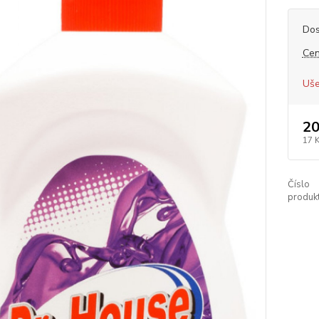
Dos
Cen
Uše
20
17 
Číslo
produkt