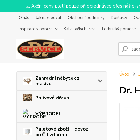
💻 Akční ceny platí pouze při objednávce přes náš e
O nás
Jak nakupovat
Obchodní podmínky
Kontakty
Oc
Inspirace v obraze
Kalkulačka barev
Technický poradce
Úvod
U
Zahradní nábytek z
masivu
Dr. 
Palivové dřevo
VÝPRODEJ
Paletové zboží + dovoz
po ČR zdarma