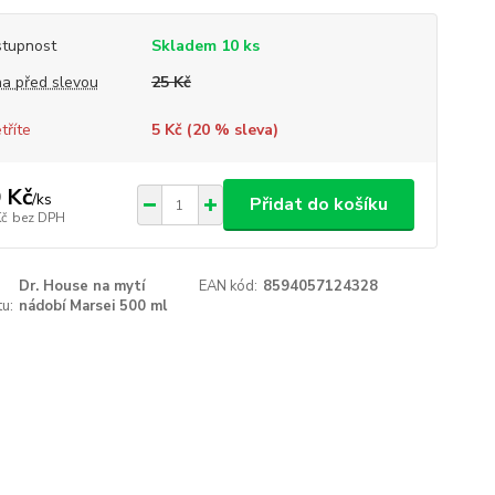
tupnost
Skladem 10 ks
a před slevou
25 Kč
tříte
5 Kč (
20
% sleva)
 Kč
/
ks
Přidat do košíku
Kč
bez DPH
Dr. House na mytí
EAN kód:
8594057124328
u:
nádobí Marsei 500 ml