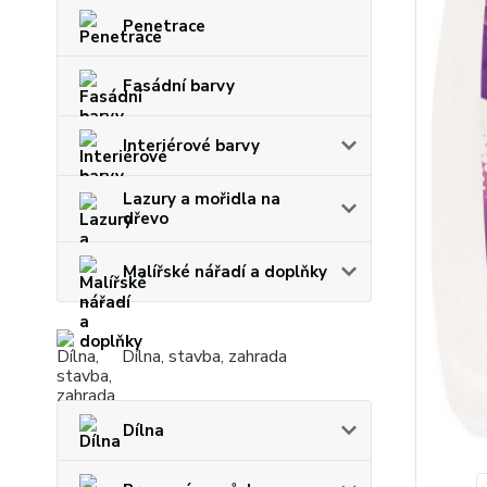
Penetrace
Fasádní barvy
Interiérové barvy
Lazury a mořidla na
dřevo
Malířské nářadí a doplňky
Dílna, stavba, zahrada
Dílna