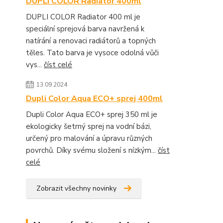
DUPLI COLOR Radiátor 400ml
DUPLI COLOR Radiator 400 ml je
speciální sprejová barva navržená k
natírání a renovaci radiátorů a topných
těles. Tato barva je vysoce odolná vůči
vys...
číst celé
13.09.2024
Dupli Color Aqua ECO+ sprej 400ml
Dupli Color Aqua ECO+ sprej 350 ml je
ekologicky šetrný sprej na vodní bázi,
určený pro malování a úpravu různých
povrchů. Díky svému složení s nízkým...
číst
celé
Zobrazit všechny novinky