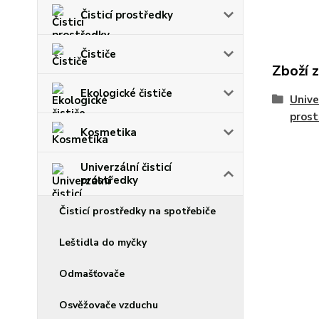
Čisticí prostředky
Čističe
Zboží 
Ekologické čističe
Univer
prost
Kosmetika
Univerzální čisticí
prostředky
Čisticí prostředky na spotřebiče
Leštidla do myčky
Odmašťovače
Osvěžovače vzduchu