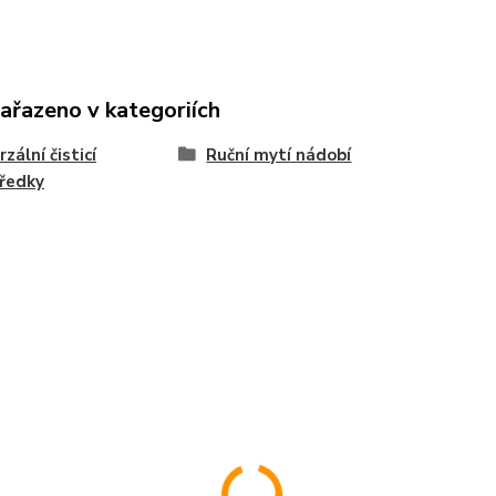
zařazeno v kategoriích
zální čisticí
Ruční mytí nádobí
ředky