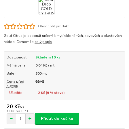
Ohodnotit produkt
Gold Citrus je saponát určený k mytí skleněných, kovových a plastových
nádob. Camomile
celý popis
Dostupnost
Skladem 10 ks
Měrná cena
0,04 Kč / ml
Balení
500 ml
Cena před
22 Kč
slevou
Ušetříte
2 Kč (
9
% sleva)
20 Kč
/
ks
17 Kč
bez DPH
Přidat do košíku