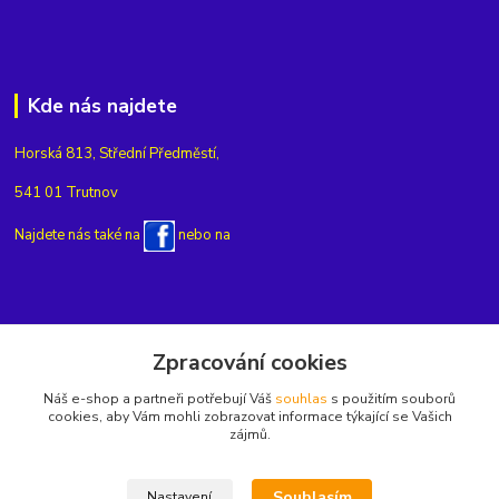
Kde nás najdete
Horská 813, Střední Předměstí,
541 01 Trutnov
Najdete nás také na
nebo na
Kontakty
Zpracování cookies
Náš e-shop a partneři potřebují Váš
souhlas
s použitím souborů
+420775654704
cookies, aby Vám mohli zobrazovat informace týkající se Vašich
zájmů.
info@eshop-rubin.cz
Souhlasím
Nastavení