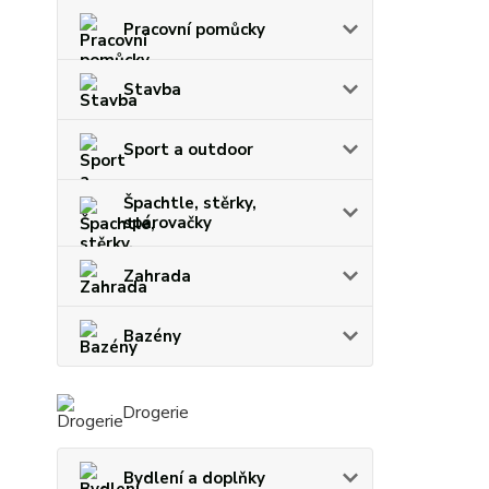
Pracovní pomůcky
Stavba
Sport a outdoor
Špachtle, stěrky,
spárovačky
Zahrada
Bazény
Drogerie
Bydlení a doplňky