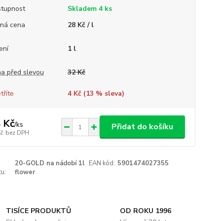
tupnost
Skladem 4 ks
ná cena
28 Kč / l
ení
1 l
a před slevou
32 Kč
tříte
4 Kč (
13
% sleva)
 Kč
/
ks
Přidat do košíku
Kč
bez DPH
20-GOLD na nádobí 1l
EAN kód:
5901474027355
u:
flower
TISÍCE PRODUKTŮ
OD ROKU 1996