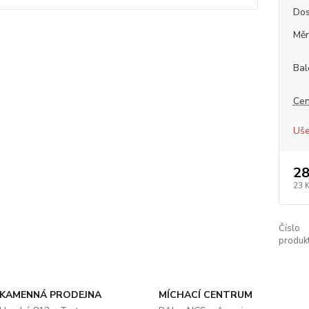
Dos
Měr
Bal
Cen
Uše
28
23 
Číslo
produkt
KAMENNÁ PRODEJNA
MÍCHACÍ CENTRUM