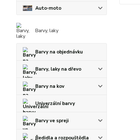
Auto-moto
Barvy, laky
Barvy na objednávku
Barvy, laky na dřevo
Barvy na kov
Univerzální barvy
Barvy ve spreji
Ředidla a rozpouštědla