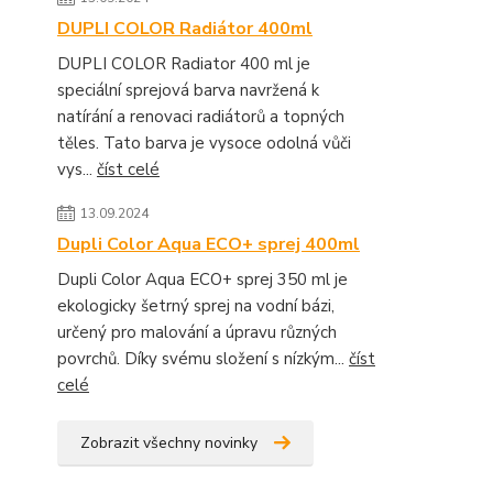
DUPLI COLOR Radiátor 400ml
DUPLI COLOR Radiator 400 ml je
speciální sprejová barva navržená k
natírání a renovaci radiátorů a topných
těles. Tato barva je vysoce odolná vůči
vys...
číst celé
13.09.2024
Dupli Color Aqua ECO+ sprej 400ml
Dupli Color Aqua ECO+ sprej 350 ml je
ekologicky šetrný sprej na vodní bázi,
určený pro malování a úpravu různých
povrchů. Díky svému složení s nízkým...
číst
celé
Zobrazit všechny novinky