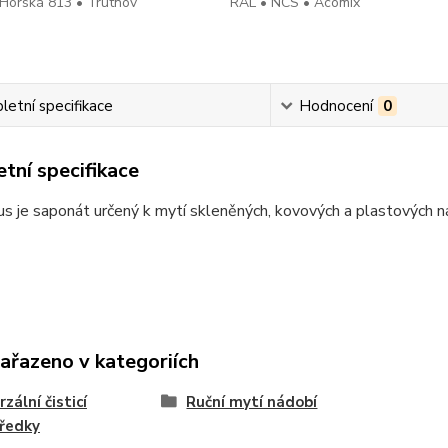
Horská 813 • Trutnov
RAL • NCS • Acomix
etní specifikace
Hodnocení
0
tní specifikace
us je saponát určený k mytí skleněných, kovových a plastových n
zařazeno v kategoriích
zální čisticí
Ruční mytí nádobí
ředky