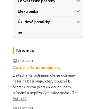
Chovatelské potřeby
Elektronika
Úklidové pomůcky
ne
Novinky
14.09.2024
Detecha Karbolineum olej
Detecha Karbolineum olej je ochranný
nátěr na bázi oleje, který používá k
ochraně dřeva před škůdci, houbami,
plísněmi a nepříznivými vlivy počasí. Te...
číst celé
13.09.2024