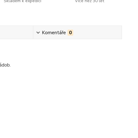
Skladem k expedici
Více než 30 let
Komentáře
0
ádob.