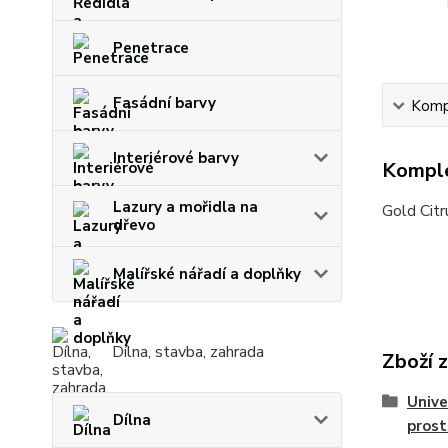
Penetrace
Fasádní barvy
Kompl
Interiérové barvy
Komple
Lazury a mořidla na
Gold Citr
dřevo
Malířské nářadí a doplňky
Dílna, stavba, zahrada
Zboží 
Univer
Dílna
prost