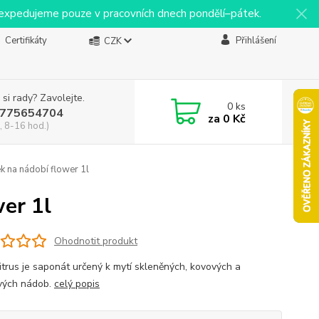
y expedujeme pouze v pracovních dnech pondělí–pátek.
Certifikáty
Přihlášení
CZK
 si rady? Zavolejte.
0
ks
775654704
za
0 Kč
, 8-16 hod.)
 na nádobí flower 1l
er 1l
Ohodnotit produkt
itrus je saponát určený k mytí skleněných, kovových a
vých nádob.
celý popis