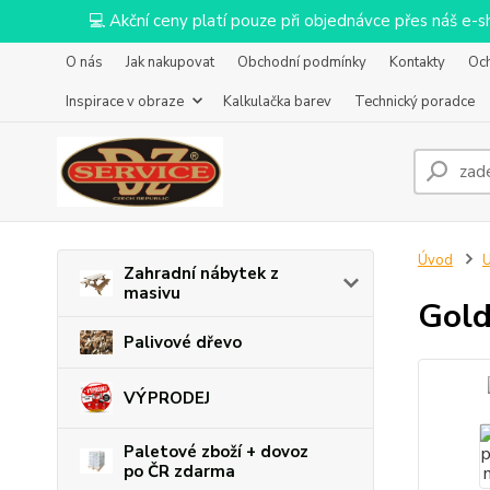
💻 Akční ceny platí pouze při objednávce přes náš e
O nás
Jak nakupovat
Obchodní podmínky
Kontakty
Oc
Inspirace v obraze
Kalkulačka barev
Technický poradce
Úvod
U
Zahradní nábytek z
masivu
Gold
Palivové dřevo
VÝPRODEJ
Paletové zboží + dovoz
po ČR zdarma