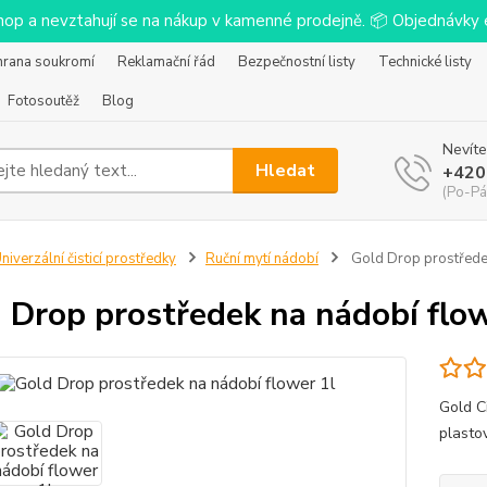
-shop a nevztahují se na nákup v kamenné prodejně. 📦 Objednávk
hrana soukromí
Reklamační řád
Bezpečnostní listy
Technické listy
Fotosoutěž
Blog
Nevíte
Hledat
+420
(Po-Pá
niverzální čisticí prostředky
Ruční mytí nádobí
Gold Drop prostředek
 Drop prostředek na nádobí flow
Gold C
plasto