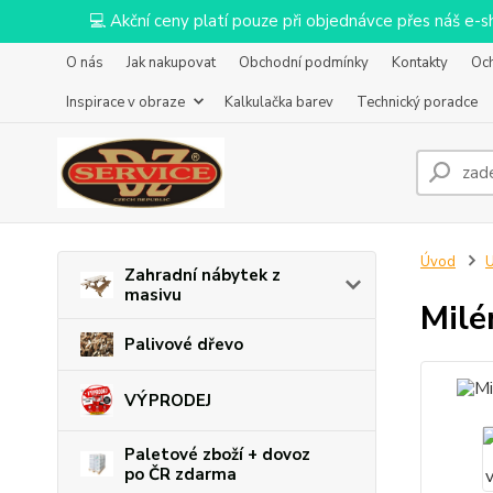
💻 Akční ceny platí pouze při objednávce přes náš e
O nás
Jak nakupovat
Obchodní podmínky
Kontakty
Oc
Inspirace v obraze
Kalkulačka barev
Technický poradce
Úvod
U
Zahradní nábytek z
masivu
Milé
Palivové dřevo
VÝPRODEJ
Paletové zboží + dovoz
po ČR zdarma