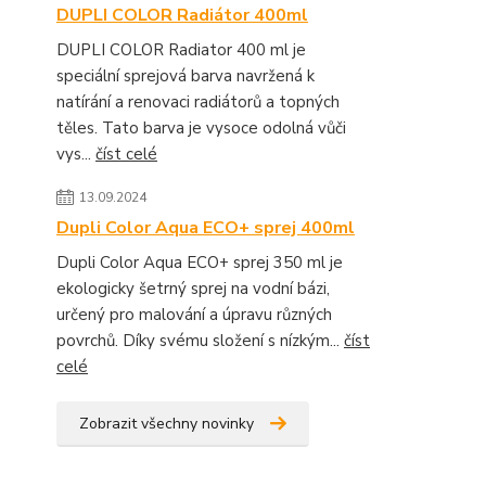
DUPLI COLOR Radiátor 400ml
DUPLI COLOR Radiator 400 ml je
speciální sprejová barva navržená k
natírání a renovaci radiátorů a topných
těles. Tato barva je vysoce odolná vůči
vys...
číst celé
13.09.2024
Dupli Color Aqua ECO+ sprej 400ml
Dupli Color Aqua ECO+ sprej 350 ml je
ekologicky šetrný sprej na vodní bázi,
určený pro malování a úpravu různých
povrchů. Díky svému složení s nízkým...
číst
celé
Zobrazit všechny novinky