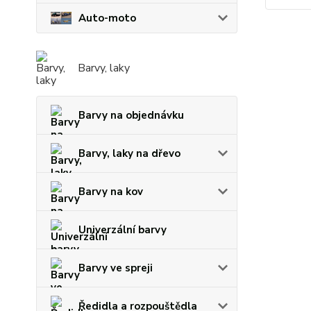
Auto-moto
Barvy, laky
Barvy na objednávku
Barvy, laky na dřevo
Barvy na kov
Univerzální barvy
Barvy ve spreji
Ředidla a rozpouštědla