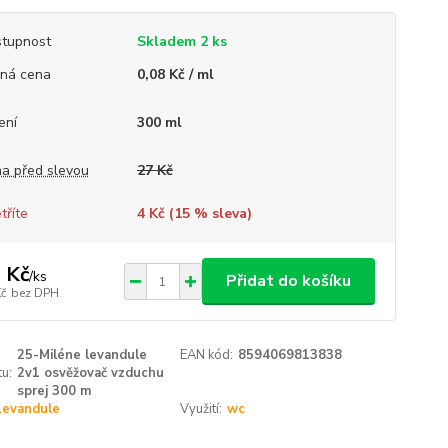
tupnost
Skladem 2 ks
ná cena
0,08 Kč / ml
ení
300 ml
a před slevou
27 Kč
tříte
4 Kč (
15
% sleva)
 Kč
/
ks
Přidat do košíku
Kč
bez DPH
25-Miléne levandule
EAN kód:
8594069813838
u:
2v1 osvěžovač vzduchu
sprej 300 m
Levandule
Využití:
wc