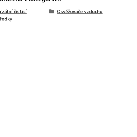
zální čisticí
Osvěžovače vzduchu
ředky