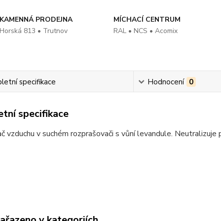
KAMENNÁ PRODEJNA
MÍCHACÍ CENTRUM
Horská 813 • Trutnov
RAL • NCS • Acomix
etní specifikace
Hodnocení
0
tní specifikace
 vzduchu v suchém rozprašovači s vůní levandule. Neutralizuje p
zařazeno v kategoriích