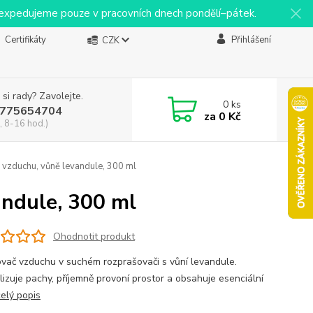
y expedujeme pouze v pracovních dnech pondělí–pátek.
Certifikáty
Přihlášení
CZK
 si rady? Zavolejte.
0
ks
775654704
za
0 Kč
, 8-16 hod.)
vzduchu, vůně levandule, 300 ml
andule, 300 ml
Ohodnotit produkt
vač vzduchu v suchém rozprašovači s vůní levandule.
lizuje pachy, příjemně provoní prostor a obsahuje esenciální
celý popis