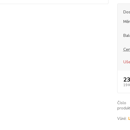
Dos
Měr
Bal
Cen
Uše
23
19 
Číslo
produkt
Vůně: