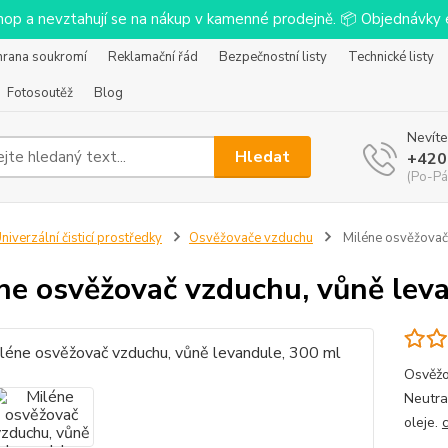
-shop a nevztahují se na nákup v kamenné prodejně. 📦 Objednávk
hrana soukromí
Reklamační řád
Bezpečnostní listy
Technické listy
Fotosoutěž
Blog
Nevíte
Hledat
+420
(Po-Pá
niverzální čisticí prostředky
Osvěžovače vzduchu
Miléne osvěžovač 
ne osvěžovač vzduchu, vůně lev
Osvěžo
Neutra
oleje.