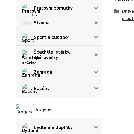
Pracovní pomůcky
Univer
prost
Stavba
Sport a outdoor
Špachtle, stěrky,
spárovačky
Zahrada
Bazény
Drogerie
Bydlení a doplňky