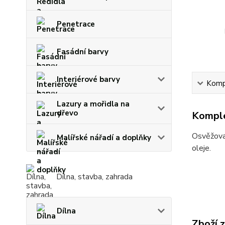
Penetrace
Fasádní barvy
Interiérové barvy
Kompl
Lazury a mořidla na
dřevo
Komple
Osvěžovač
Malířské nářadí a doplňky
oleje.
Dílna, stavba, zahrada
Dílna
Zboží 