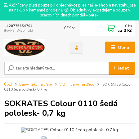
💻 Akční ceny platí pouze při objednávce přes náš e-shop a nevztahují se
na nákup v kamenné prodejně. 📦 Objednávky expedujeme pouze v
pracovních dnech pondělí–pátek.
0
ks
+420775654704
CZK
za
0 Kč
(Po-Pá, 8-16 hod.)
Menu
Hledat
Úvod
Barvy, laky na dřevo
Vrchní barvy na dřevo
SOKRATES Colour
0110 šedá pololesk- 0,7 kg
SOKRATES Colour 0110 šedá
pololesk- 0,7 kg