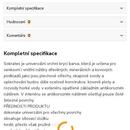
Kompletní specifikace
Hodnocení
0
Komentáře
0
Kompletní specifikace
Sokrates je univerzální vrchní krycí barva, která je určena pro
venkovní i vnitřní nátěry dřevěných, minerálních a kovových
podkladů jako jsou plechové střechy, okapové svody a
oplechování budov, dále ocelové konstrukce, kovové ploty a
rozvody horké vody, v exteriéru opatřené základním antikorozním
nátěrem. V interiéru se antikorozním nátěrem ošetřují pouze čisté
železné povrchy.
PŘEDNOSTI PRODUKTU
dokonale univerzální pro všechny povrchy
obsahuje síťovací složku
tvrdé, přesto však pružné nátěry