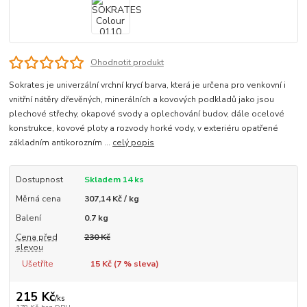
Ohodnotit produkt
Sokrates je univerzální vrchní krycí barva, která je určena pro venkovní i
vnitřní nátěry dřevěných, minerálních a kovových podkladů jako jsou
plechové střechy, okapové svody a oplechování budov, dále ocelové
konstrukce, kovové ploty a rozvody horké vody, v exteriéru opatřené
základním antikorozním ...
celý popis
Dostupnost
Skladem 14 ks
Měrná cena
307,14 Kč / kg
Balení
0.7 kg
Cena před
230 Kč
slevou
Ušetříte
15 Kč (
7
% sleva)
215 Kč
/
ks