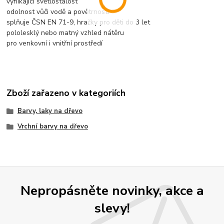
vynikající světlostálost
odolnost vůči vodě a povětrnosti
splňuje ČSN EN 71-9, hračky pro děti do 3 let
pololesklý nebo matný vzhled nátěru
pro venkovní i vnitřní prostředí
Zboží zařazeno v kategoriích
Barvy, laky na dřevo
Vrchní barvy na dřevo
Nepropásněte novinky, akce a
slevy!