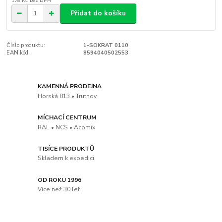
178 Kč
bez DPH
Přidat do košíku
Číslo produktu:
1-SOKRAT 0110
EAN kód:
8594040502553
KAMENNÁ PRODEJNA
Horská 813 • Trutnov
MÍCHACÍ CENTRUM
RAL • NCS • Acomix
TISÍCE PRODUKTŮ
Skladem k expedici
OD ROKU 1996
Více než 30 let