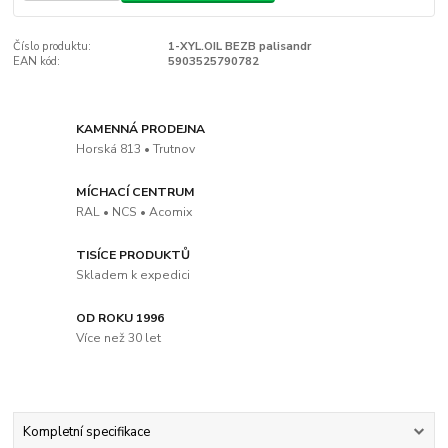
Číslo produktu:
1-XYL.OIL BEZB palisandr
EAN kód:
5903525790782
KAMENNÁ PRODEJNA
Horská 813 • Trutnov
MÍCHACÍ CENTRUM
RAL • NCS • Acomix
TISÍCE PRODUKTŮ
Skladem k expedici
OD ROKU 1996
Více než 30 let
Kompletní specifikace