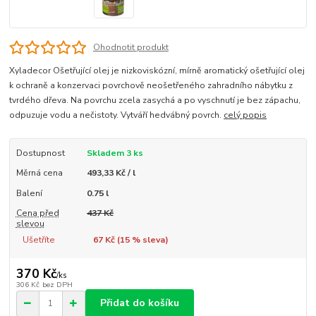
Ohodnotit produkt
Xyladecor Ošetřující olej je nizkoviskózní, mírně aromatický ošetřující olej
k ochraně a konzervaci povrchově neošetřeného zahradního nábytku z
tvrdého dřeva. Na povrchu zcela zasychá a po vyschnutí je bez zápachu,
odpuzuje vodu a nečistoty. Vytváří hedvábný povrch.
celý popis
Dostupnost
Skladem 3 ks
Měrná cena
493,33 Kč / l
Balení
0.75 l
Cena před
437 Kč
slevou
Ušetříte
67 Kč (
15
% sleva)
370 Kč
/
ks
306 Kč
bez DPH
Přidat do košíku