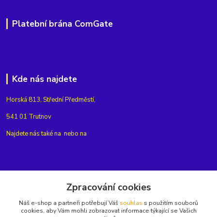
Platební brána ComGate
Kde nás najdete
Horská 813, Střední Předměstí,
541 01 Trutnov
Najdete nás také na
nebo na
Kontakty
Zpracování cookies
Náš e-shop a partneři potřebují Váš
souhlas
s použitím souborů
+420775654704
cookies, aby Vám mohli zobrazovat informace týkající se Vašich