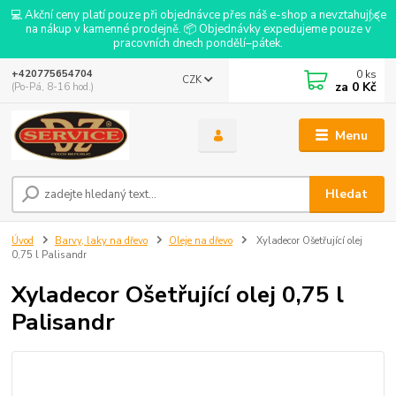
💻 Akční ceny platí pouze při objednávce přes náš e-shop a nevztahují se
na nákup v kamenné prodejně. 📦 Objednávky expedujeme pouze v
pracovních dnech pondělí–pátek.
0
ks
+420775654704
CZK
za
0 Kč
(Po-Pá, 8-16 hod.)
Menu
Hledat
Úvod
Barvy, laky na dřevo
Oleje na dřevo
Xyladecor Ošetřující olej
0,75 l Palisandr
Xyladecor Ošetřující olej 0,75 l
Palisandr