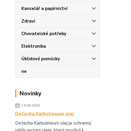
Kancelář a papírnictví
Zdraví
Chovatelské potřeby
Elektronika
Úklidové pomůcky
ne
Novinky
14.09.2024
Detecha Karbolineum olej
Detecha Karbolineum olej je ochranný
nátěr na bázi oleje, který používá k