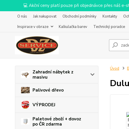
💻 Akční ceny platí pouze při objednávce přes náš e
O nás
Jak nakupovat
Obchodní podmínky
Kontakty
Oc
Inspirace v obraze
Kalkulačka barev
Technický poradce
Úvod
B
Zahradní nábytek z
masivu
Dulu
Palivové dřevo
VÝPRODEJ
Paletové zboží + dovoz
po ČR zdarma