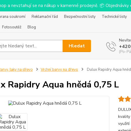
-shop a nevztahují se na nákup v kamenné prodejně. 📦 Objednávk
hrana soukromí
Reklamační řád
Bezpečnostní listy
Technické listy
Fotosoutěž
Blog
Nevíte
Hledat
+420
(Po-Pá
arvy, laky na dřevo
Vrchní barvy na dřevo
Dulux Rapidry Aqua hněd
x Rapidry Aqua hnědá 0,75 L
DULUX 
kvalit
využití
exteri