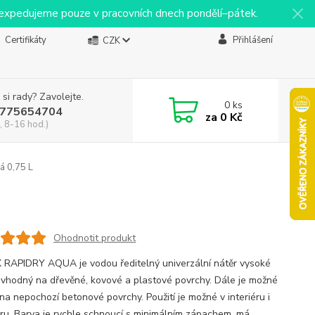
y expedujeme pouze v pracovních dnech pondělí–pátek.
Certifikáty
Přihlášení
CZK
 si rady? Zavolejte.
0
ks
775654704
za
0 Kč
, 8-16 hod.)
á 0,75 L
Ohodnotit produkt
RAPIDRY AQUA je vodou ředitelný univerzální nátěr vysoké
y vhodný na dřevěné, kovové a plastové povrchy. Dále je možné
 na nepochozí betonové povrchy. Použití je možné v interiéru i
éru. Barva je rychle schnoucí s minimálním zápachem, má