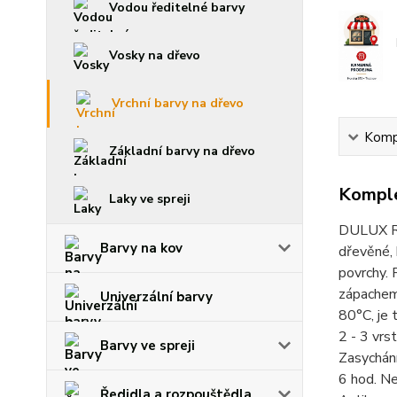
Vodou ředitelné barvy
Vosky na dřevo
Vrchní barvy na dřevo
Kompl
Základní barvy na dřevo
Komple
Laky ve spreji
DULUX RA
Barvy na kov
dřevěné, 
povrchy. 
zápachem,
Univerzální barvy
80°C, je 
2 - 3 vrs
Barvy ve spreji
Zasychání
6 hod. Ne
Ředidla a rozpouštědla