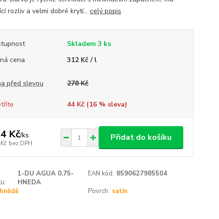
ící rozliv a velmi dobré krytí...
celý popis
tupnost
Skladem 3 ks
ná cena
312 Kč / l
a před slevou
278 Kč
tříte
44 Kč (
16
% sleva)
4 Kč
/
ks
Přidat do košíku
 Kč
bez DPH
1-DU AGUA 0.75-
EAN kód:
8590627985504
u:
HNEDA
hnědá
Povrch:
satin