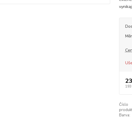
vynikaj
Dos
Měr
Cen
Uše
23
193
Číslo
produkt
Barva: