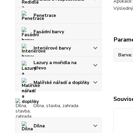
Aplikace:
Výsledný 
Penetrace
Fasádní barvy
Param
Interiérové barvy
Barva
Lazury a mořidla na
dřevo
Malířské nářadí a doplňky
Souvise
Dílna, stavba, zahrada
Dílna