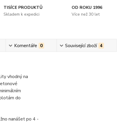
TISÍCE PRODUKTŮ
OD ROKU 1996
Skladem k expedici
Více než 30 let
Komentáře
0
Související zboží
4
ity vhodný na
 betonové
 minimálním
eplotám do
ožno nanášet po 4 -