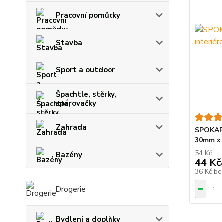
Pracovní pomůcky
Stavba
Sport a outdoor
Špachtle, stěrky,
spárovačky
Zahrada
SPOKAR 
30mm x
54 Kč
Bazény
44 Kč
36 Kč
be
Drogerie
Bydlení a doplňky