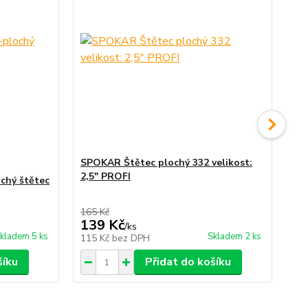
SPOKAR Štětec plochý 332 velikost:
2,5" PROFI
chý štětec
SP
dr
165 Kč
70 
139 Kč
58
/
ks
kladem 5 ks
Skladem 2 ks
115 Kč
bez DPH
48
šíku
Přidat do košíku