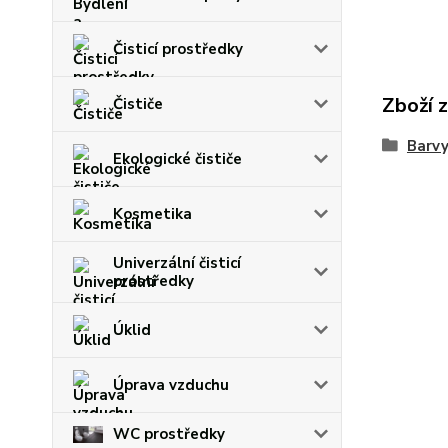
Čisticí prostředky
Zboží 
Čističe
Barvy
Ekologické čističe
Kosmetika
Univerzální čisticí
prostředky
Úklid
Úprava vzduchu
WC prostředky