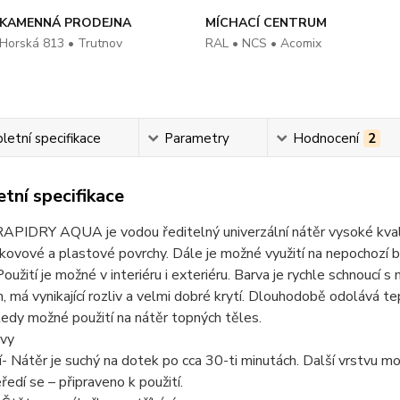
KAMENNÁ PRODEJNA
MÍCHACÍ CENTRUM
Horská 813 • Trutnov
RAL • NCS • Acomix
etní specifikace
Parametry
Hodnocení
2
tní specifikace
PIDRY AQUA je vodou ředitelný univerzální nátěr vysoké kval
kovové a plastové povrchy. Dále je možné využití na nepochozí
Použití je možné v interiéru i exteriéru. Barva je rychle schnoucí s
 má vynikající rozliv a velmi dobré krytí. Dlouhodobě odolává t
tedy možné použití na nátěr topných těles.
tvy
- Nátěr je suchý na dotek po cca 30-ti minutách. Další vrstvu m
ředí se – připraveno k použití.