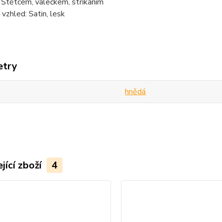
 Štětcem, válečkem, stříkáním
vzhled: Satin, lesk
etry
hnědá
jící zboží
4