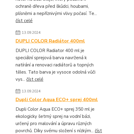
ochraně dřeva před škůdci, houbami,
plísněmi a nepříznivými vlivy počasí. Te...
číst celé
13.09.2024
DUPLI COLOR Radiátor 400ml
DUPLI COLOR Radiator 400 ml je
speciální sprejová barva navržená k
natírání a renovaci radiátorů a topných
těles. Tato barva je vysoce odolná vůči
vys...
číst celé
13.09.2024
Dupli Color Aqua ECO+ sprej 400ml
Dupli Color Aqua ECO+ sprej 350 ml je
ekologicky šetrný sprej na vodní bázi,
určený pro malování a úpravu různých
povrchů. Díky svému složení s nízkým...
číst