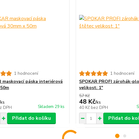
1 hodnocení
1 hodnocení
maskovací páska interiérová
SPOKAR PROFI zárohák-plo
 50m
velikost: 1"
57 Kč
48 Kč
/
ks
/
ks
Skladem 29 ks
S
z DPH
40 Kč
bez DPH
Přidat do košíku
Přidat do ko