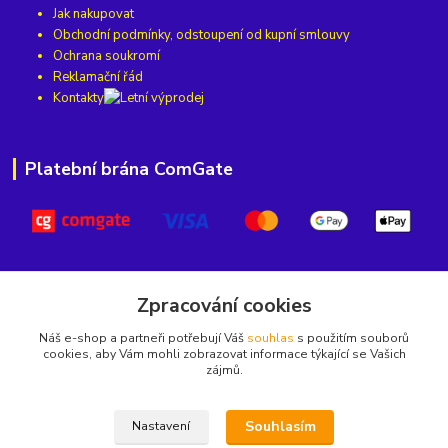
Jak nakupovat
Obchodní podmínky, odstoupení od kupní smlouvy
Ochrana soukromí
Reklamační řád
Kontakty
Platební brána ComGate
Kde nás najdete
Zpracování cookies
Náš e-shop a partneři potřebují Váš
souhlas
s použitím souborů
Horská 813, Střední Předměstí,
cookies, aby Vám mohli zobrazovat informace týkající se Vašich
zájmů.
541 01 Trutnov
Najdete nás také na
nebo na
Souhlasím
Nastavení