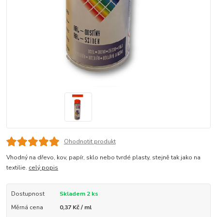
Ohodnotit produkt
Vhodný na dřevo, kov, papír, sklo nebo tvrdé plasty, stejně tak jako na
textilie.
celý popis
Dostupnost
Skladem 2 ks
Měrná cena
0,37 Kč / ml