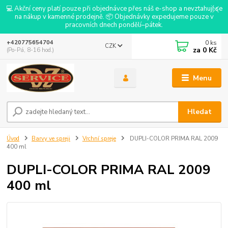
💻 Akční ceny platí pouze při objednávce přes náš e-shop a nevztahují se
na nákup v kamenné prodejně. 📦 Objednávky expedujeme pouze v
pracovních dnech pondělí–pátek.
0
ks
+420775654704
CZK
za
0 Kč
(Po-Pá, 8-16 hod.)
Menu
Hledat
Úvod
Barvy ve spreji
Vrchní spreje
DUPLI-COLOR PRIMA RAL 2009
400 ml
DUPLI-COLOR PRIMA RAL 2009
400 ml