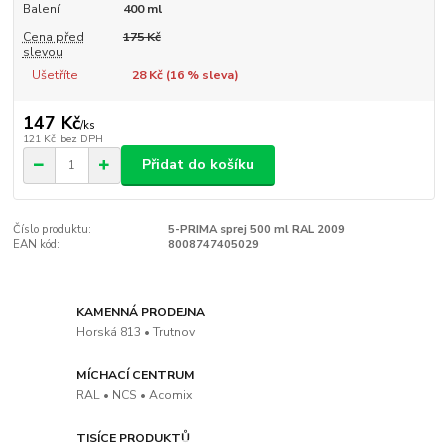
Balení
400 ml
Cena před
175 Kč
slevou
Ušetříte
28 Kč (
16
% sleva)
147 Kč
/
ks
121 Kč
bez DPH
Přidat do košíku
Číslo produktu:
5-PRIMA sprej 500 ml RAL 2009
EAN kód:
8008747405029
KAMENNÁ PRODEJNA
Horská 813 • Trutnov
MÍCHACÍ CENTRUM
RAL • NCS • Acomix
TISÍCE PRODUKTŮ