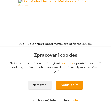
Dupli-Color Next sprej Metalická stříbrná 400 ml
217 Kč
185 Kč
Zpracování cookies
/
ks
Skladem 2 ks
153 Kč
bez DPH
Náš e-shop a partneři potřebují Váš
souhlas
s použitím souborů
Přidat do košíku
cookies, aby Vám mohli zobrazovat informace týkající se Vašich
zájmů.
Načíst další produkty (30)
Souhlasím
Nastavení
strana
z 3
další
Souhlas můžete odmítnout
zde
.