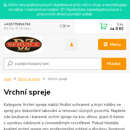
💻 Akční ceny platí pouze při objednávce přes náš e-shop a nevztahují se
na nákup v kamenné prodejně. 📦 Objednávky expedujeme pouze v
pracovních dnech pondělí–pátek.
0
ks
+420775654704
CZK
za
0 Kč
(Po-Pá, 8-16 hod.)
Menu
Hledat
Úvod
Barvy ve spreji
Vrchní spreje
Vrchní spreje
Kategorie Vrchní spreje nabízí finální ochranné a krycí nátěry ve
spreji pro dokončení lakování a renovací různých povrchů. Najdete
zde bezbarvé i barevné vrchní spreje na kov, dřevo, plast či beton
s vysokou odolností a rovnoměrným rozstřikem. Pokud hledáte
kvalitní vrchní spreje pro profesionální vzhled a dlouhou životnost