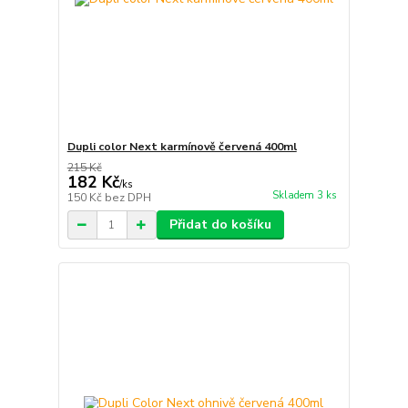
Dupli color Next karmínově červená 400ml
215 Kč
182 Kč
/
ks
Skladem 3 ks
150 Kč
bez DPH
Přidat do košíku