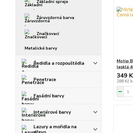
Základní spreje
Žáruvzdorná barva
Značkovací
Metalické barvy
Motip B
Ředidla a rozpouštědla
lesklá 
349 K
Penetrace
288 Kč
b
Fasádní barvy
Interiérové barvy
Lazury a mořidla na
dřevo