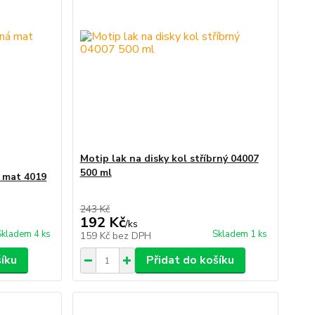
Motip lak na disky kol stříbrný 04007
500 ml
á mat 4019
243 Kč
192 Kč
/
ks
Skladem 4 ks
Skladem 1 ks
159 Kč
bez DPH
šíku
Přidat do košíku