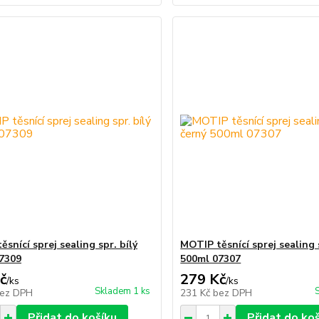
snící sprej sealing spr. bílý
MOTIP těsnící sprej sealing 
7309
500ml 07307
č
279 Kč
/
ks
/
ks
Skladem 1 ks
ez DPH
231 Kč
bez DPH
Přidat do košíku
Přidat do ko