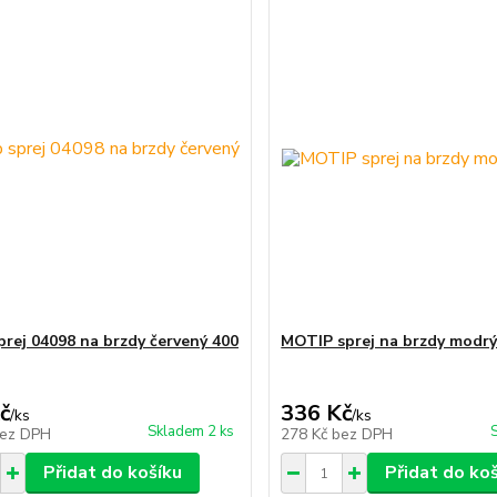
prej 04098 na brzdy červený 400
MOTIP sprej na brzdy modr
č
336 Kč
/
ks
/
ks
Skladem 2 ks
ez DPH
278 Kč
bez DPH
Přidat do košíku
Přidat do ko