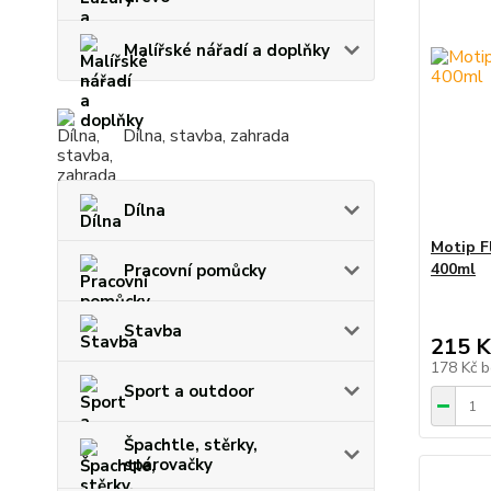
Malířské nářadí a doplňky
Dílna, stavba, zahrada
Dílna
Motip F
400ml
Pracovní pomůcky
Stavba
215 K
178 Kč
b
Sport a outdoor
Špachtle, stěrky,
spárovačky