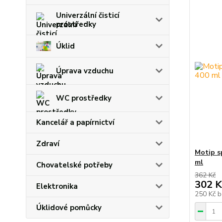
Univerzální čisticí
prostředky
Úklid
Úprava vzduchu
WC prostředky
Kancelář a papírnictví
Zdraví
Motip s
ml
Chovatelské potřeby
362 Kč
302 K
Elektronika
250 Kč
b
Úklidové pomůcky