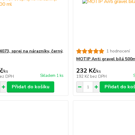
073, sprej na nárazníky, černý,
1 hodnocení
MOTIP Anti gravel bílá 500
č
232 Kč
/
ks
/
ks
Skladem 1 ks
ez DPH
192 Kč
bez DPH
Přidat do košíku
Přidat do ko