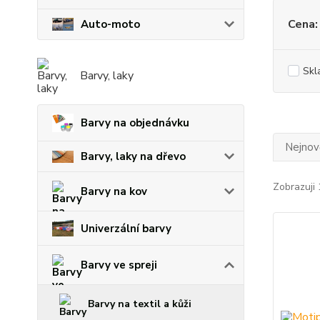
Cena:
Auto-moto
Skl
Barvy, laky
Barvy na objednávku
Nejnově
Barvy, laky na dřevo
Zobrazuji 
Barvy na kov
Univerzální barvy
Barvy ve spreji
Barvy na textil a kůži