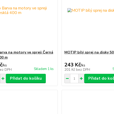
arva na motory ve spreji Černá
MOTIP bílý sprej na disky 5
400 m
č
243 Kč
/
ks
/
ks
Skladem 1 ks
ez DPH
201 Kč
bez DPH
Přidat do košíku
Přidat do ko