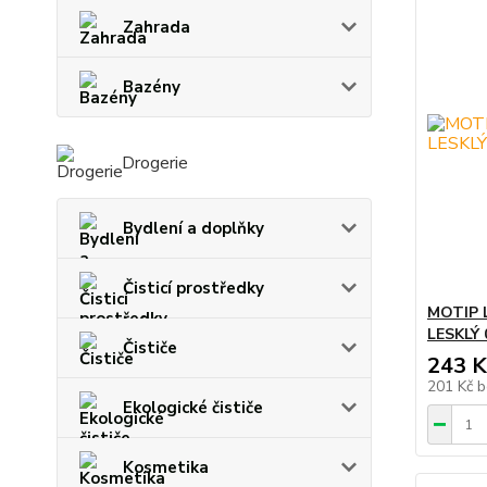
Zahrada
Bazény
Drogerie
Bydlení a doplňky
Čisticí prostředky
MOTIP 
LESKLÝ 
Čističe
243 K
201 Kč
b
Ekologické čističe
Kosmetika