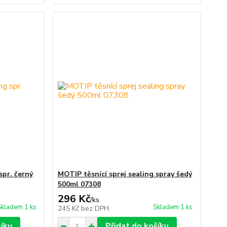
spr. černý
MOTIP těsnící sprej sealing spray šedý
500ml 07308
296 Kč
/
ks
Skladem 1 ks
Skladem 1 ks
245 Kč
bez DPH
šíku
Přidat do košíku