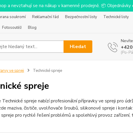
-shop a nevztahují se na nákup v kamenné prodejně. 📦 Objednávk
hrana soukromí
Reklamační řád
Bezpečnostní listy
Technické listy
Fotosoutěž
Blog
Nevíte
Hledat
+420
(Po-Pá
arvy ve spreji
Technické spreje
nické spreje
 Technické spreje nabízí profesionální přípravky ve spreji pro údr
de maziva, čističe, uvolňovače šroubů, silikonové spreje i kontakt
 spreje pro rychlé řešení problémů a spolehlivý provoz zařízení,