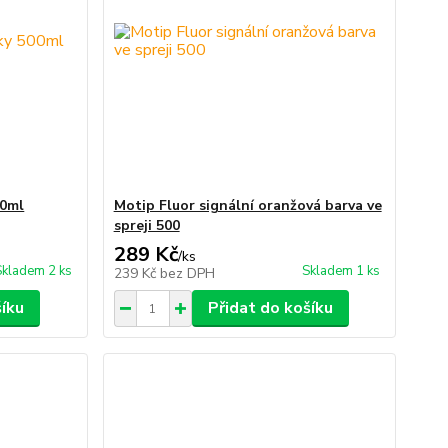
00ml
Motip Fluor signální oranžová barva ve
spreji 500
289 Kč
/
ks
Skladem 2 ks
Skladem 1 ks
239 Kč
bez DPH
šíku
Přidat do košíku