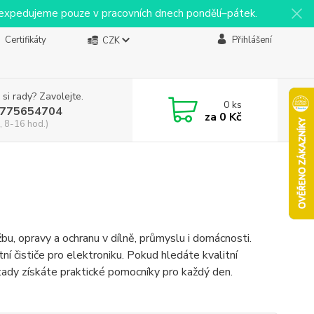
y expedujeme pouze v pracovních dnech pondělí–pátek.
Certifikáty
Přihlášení
CZK
 si rady? Zavolejte.
0
ks
775654704
za
0 Kč
, 8-16 hod.)
žbu, opravy a ochranu v dílně, průmyslu i domácnosti.
ní čističe pro elektroniku. Pokud hledáte kvalitní
 tady získáte praktické pomocníky pro každý den.