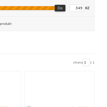
Do
Kč
produkt
strana
z 1