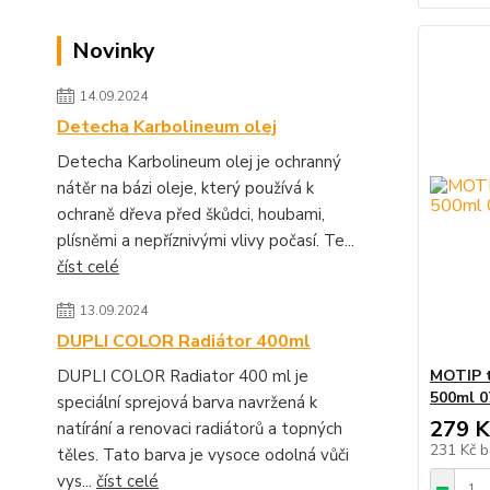
Novinky
14.09.2024
Detecha Karbolineum olej
Detecha Karbolineum olej je ochranný
nátěr na bázi oleje, který používá k
ochraně dřeva před škůdci, houbami,
plísněmi a nepříznivými vlivy počasí. Te...
číst celé
13.09.2024
DUPLI COLOR Radiátor 400ml
DUPLI COLOR Radiator 400 ml je
MOTIP tě
500ml 0
speciální sprejová barva navržená k
279 K
natírání a renovaci radiátorů a topných
231 Kč
b
těles. Tato barva je vysoce odolná vůči
vys...
číst celé