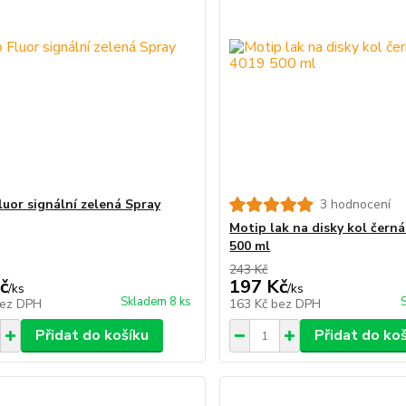
luor signální zelená Spray
3 hodnocení
Motip lak na disky kol čern
500 ml
243 Kč
č
197 Kč
/
ks
/
ks
Skladem 8 ks
ez DPH
163 Kč
bez DPH
Přidat do košíku
Přidat do ko