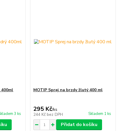
ý 400ml
MOTIP Sprej na brzdy žlutý 400 ml
295 Kč
/
ks
Skladem 3 ks
Skladem 1 ks
244 Kč
bez DPH
šíku
Přidat do košíku