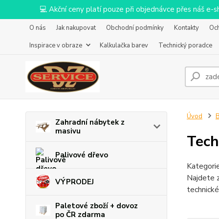
💻 Akční ceny platí pouze při objednávce přes náš e
O nás
Jak nakupovat
Obchodní podmínky
Kontakty
Oc
Inspirace v obraze
Kalkulačka barev
Technický poradce
Úvod
B
Zahradní nábytek z
masivu
Tech
Palivové dřevo
Kategorie
Najdete z
VÝPRODEJ
technické
Paletové zboží + dovoz
po ČR zdarma