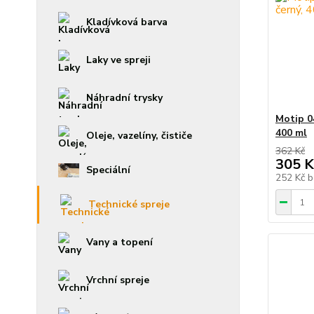
Kladívková barva
Laky ve spreji
Náhradní trysky
Motip 04
400 ml
Oleje, vazelíny, čističe
362 Kč
305 K
Speciální
252 Kč
b
Technické spreje
Vany a topení
Vrchní spreje