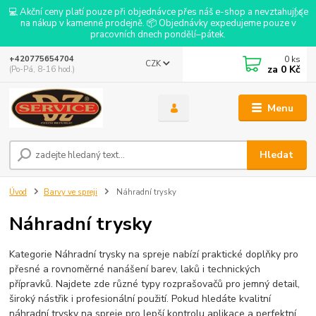
💻 Akční ceny platí pouze při objednávce přes náš e-shop a nevztahují se
na nákup v kamenné prodejně. 📦 Objednávky expedujeme pouze v
pracovních dnech pondělí–pátek.
0
ks
+420775654704
CZK
za
0 Kč
(Po-Pá, 8-16 hod.)
Menu
Hledat
Úvod
Barvy ve spreji
Náhradní trysky
Náhradní trysky
Kategorie Náhradní trysky na spreje nabízí praktické doplňky pro
přesné a rovnoměrné nanášení barev, laků i technických
přípravků. Najdete zde různé typy rozprašovačů pro jemný detail,
široký nástřik i profesionální použití. Pokud hledáte kvalitní
náhradní trysky na spreje pro lepší kontrolu aplikace a perfektní