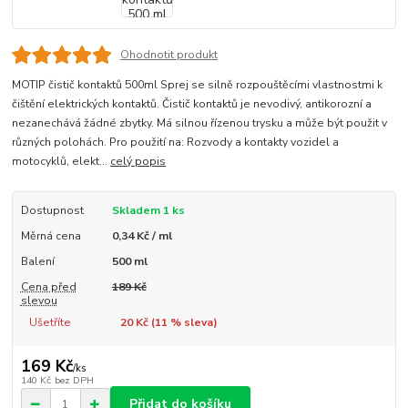
Ohodnotit produkt
MOTIP čistič kontaktů 500ml Sprej se silně rozpouštěcími vlastnostmi k
čištění elektrických kontaktů. Čistič kontaktů je nevodivý, antikorozní a
nezanechává žádné zbytky. Má silnou řízenou trysku a může být použit v
různých polohách. Pro použití na: Rozvody a kontakty vozidel a
motocyklů, elekt...
celý popis
Dostupnost
Skladem 1 ks
Měrná cena
0,34 Kč / ml
Balení
500 ml
Cena před
189 Kč
slevou
Ušetříte
20 Kč (
11
% sleva)
169 Kč
/
ks
140 Kč
bez DPH
Přidat do košíku