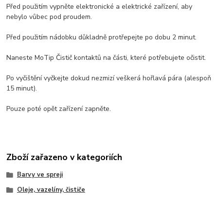
Před použitím vypněte elektronické a elektrické zařízení, aby
nebylo vůbec pod proudem.
Před použitím nádobku důkladně protřepejte po dobu 2 minut.
Naneste MoTip Čistič kontaktů na části, které potřebujete očistit.
Po vyčištění vyčkejte dokud nezmizí veškerá hořlavá pára (alespoň
15 minut).
Pouze poté opět zařízení zapněte.
Zboží zařazeno v kategoriích
Barvy ve spreji
Oleje, vazelíny, čističe