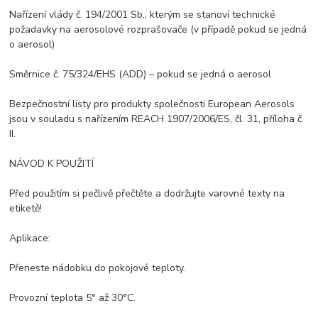
Nařízení vlády č. 194/2001 Sb., kterým se stanoví technické
požadavky na aerosolové rozprašovače (v případě pokud se jedná
o aerosol)
Směrnice č. 75/324/EHS (ADD) – pokud se jedná o aerosol
Bezpečnostní listy pro produkty společnosti European Aerosols
jsou v souladu s nařízením REACH 1907/2006/ES, čl. 31, příloha č.
II.
NÁVOD K POUŽITÍ
Před použitím si pečlivě přečtěte a dodržujte varovné texty na
etiketě!
Aplikace:
Přeneste nádobku do pokojové teploty.
Provozní teplota 5° až 30°C.