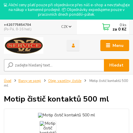
💻 Akční ceny platí pouze při objednávce přes náš e-shop a nevztahují se
na nákup v kamenné prodejně. 📦 Objednávky expedujeme pouze v
pracovních dnech pondělí–pátek.
0
ks
+420775654704
CZK
za
0 Kč
(Po-Pá, 8-16 hod.)
Menu
Hledat
Úvod
Barvy ve spreji
Oleje, vazelíny, čističe
Motip čistič kontaktů 500
ml
Motip čistič kontaktů 500 ml