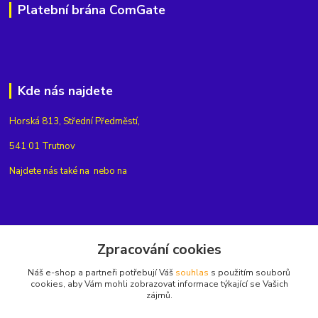
Platební brána ComGate
Kde nás najdete
Horská 813, Střední Předměstí,
541 01 Trutnov
Najdete nás také na
nebo na
Kontakty
Zpracování cookies
Náš e-shop a partneři potřebují Váš
souhlas
s použitím souborů
+420775654704
cookies, aby Vám mohli zobrazovat informace týkající se Vašich
zájmů.
info@eshop-rubin.cz