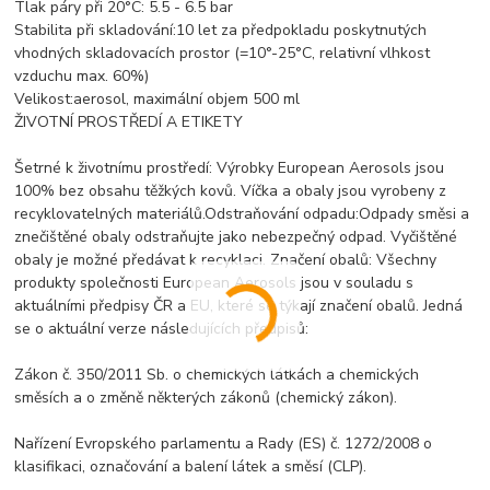
Tlak páry při 20°C: 5.5 - 6.5 bar
Stabilita při skladování:10 let za předpokladu poskytnutých
vhodných skladovacích prostor (=10°-25°C, relativní vlhkost
vzduchu max. 60%)
Velikost:aerosol, maximální objem 500 ml
ŽIVOTNÍ PROSTŘEDÍ A ETIKETY
Šetrné k životnímu prostředí: Výrobky European Aerosols jsou
100% bez obsahu těžkých kovů. Víčka a obaly jsou vyrobeny z
recyklovatelných materiálů.Odstraňování odpadu:Odpady směsi a
znečištěné obaly odstraňujte jako nebezpečný odpad. Vyčištěné
obaly je možné předávat k recyklaci. Značení obalů: Všechny
produkty společnosti European Aerosols jsou v souladu s
aktuálními předpisy ČR a EU, které se týkají značení obalů. Jedná
se o aktuální verze následujících předpisů:
Zákon č. 350/2011 Sb. o chemických látkách a chemických
směsích a o změně některých zákonů (chemický zákon).
Nařízení Evropského parlamentu a Rady (ES) č. 1272/2008 o
klasifikaci, označování a balení látek a směsí (CLP).