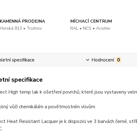
KAMENNÁ PRODEJNA
MÍCHACÍ CENTRUM
Horská 813 • Trutnov
RAL • NCS • Acomix
etní specifikace
Hodnocení
0
tní specifikace
ect High temp lak k ošetření povrchů, které jsou vystaveny ve
olný vůči chemikáliím a povětrnostním vlivům.
ct Heat Resistant Lacquer je k dispozici ve 3 barvách černé, stř
.