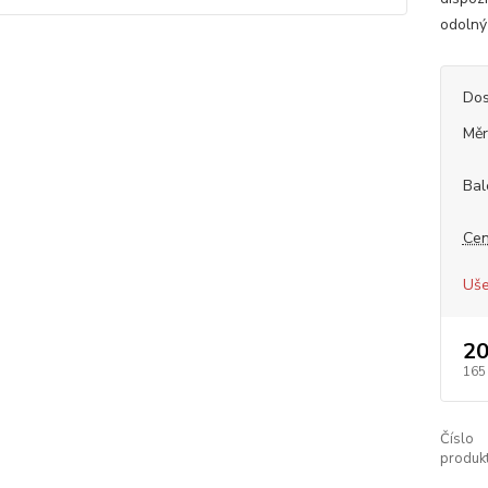
odolný
Dos
Měr
Bal
Cen
Uše
20
165
Číslo
produkt