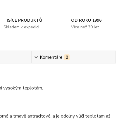
TISÍCE PRODUKTŮ
OD ROKU 1996
Skladem k expedici
Více než 30 let
Komentáře
0
lmi vysokým teplotám.
íbrné a tmavě antracitové, a je odolný vůči teplotám až