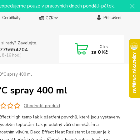
y expedujeme pouze v pracovních dnech pondělí–pátek.
Certifikáty
Přihlášení
CZK
 si rady? Zavolejte.
0
ks
775654704
za
0 Kč
, 8-16 hod.)
00°C spray 400 ml
°C spray 400 ml
Ohodnotit produkt
Effect High temp lak k ošetření povrchů, které jsou vystaveny
vysokým teplotám. Lak je odolný vůči chemikáliím a
nostním vlivům. Deco Effect Heat Resistant Lacquer je k
ci ve 3 barvách černé, stříbrné a tmavě antracitové, a je