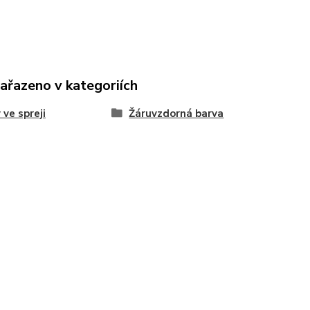
zařazeno v kategoriích
 ve spreji
Žáruvzdorná barva