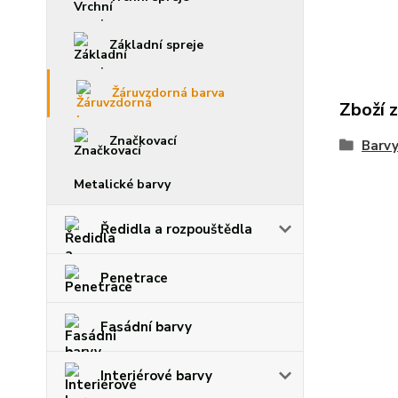
Základní spreje
Žáruvzdorná barva
Zboží 
Značkovací
Barvy
Metalické barvy
Ředidla a rozpouštědla
Penetrace
Fasádní barvy
Interiérové barvy