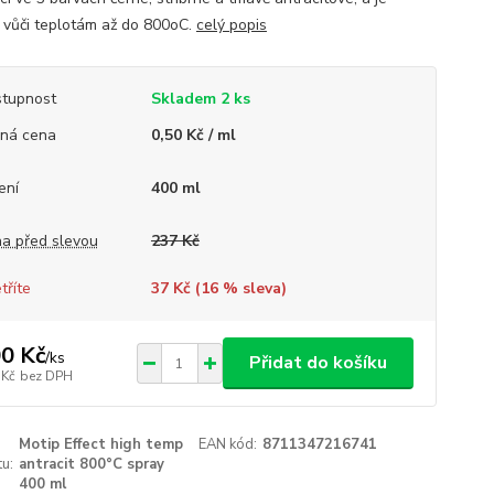
 vůči teplotám až do 800oC.
celý popis
tupnost
Skladem 2 ks
ná cena
0,50 Kč / ml
ení
400 ml
a před slevou
237 Kč
tříte
37 Kč (
16
% sleva)
0 Kč
/
ks
Přidat do košíku
 Kč
bez DPH
Motip Effect high temp
EAN kód:
8711347216741
u:
antracit 800°C spray
400 ml