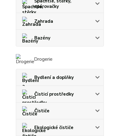
Špachtle, stěrky,
spárovačky
Zahrada
Bazény
Drogerie
Bydlení a doplňky
Čisticí prostředky
Čističe
Ekologické čističe