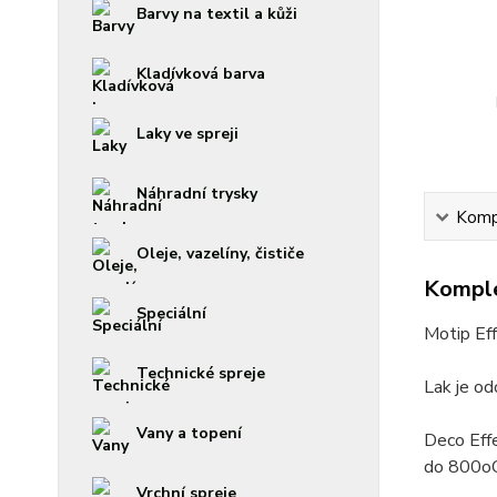
Barvy na textil a kůži
Kladívková barva
Laky ve spreji
Náhradní trysky
Kompl
Oleje, vazelíny, čističe
Komple
Speciální
Motip Eff
Technické spreje
Lak je od
Vany a topení
Deco Effe
do 800oC
Vrchní spreje