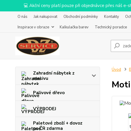
💻 Akční ceny platí pouze při objednávce přes náš e
O nás
Jak nakupovat
Obchodní podmínky
Kontakty
Oc
Inspirace v obraze
Kalkulačka barev
Technický poradce
Úvod
B
Zahradní nábytek z
masivu
Moti
Palivové dřevo
VÝPRODEJ
Paletové zboží + dovoz
po ČR zdarma