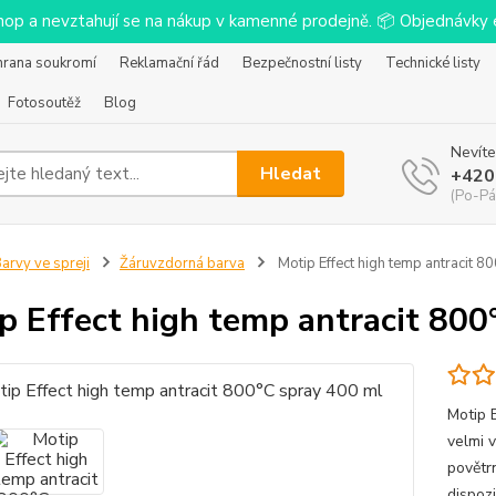
-shop a nevztahují se na nákup v kamenné prodejně. 📦 Objednávk
hrana soukromí
Reklamační řád
Bezpečnostní listy
Technické listy
Fotosoutěž
Blog
Nevíte
Hledat
+420
(Po-Pá
arvy ve spreji
Žáruvzdorná barva
Motip Effect high temp antracit 8
p Effect high temp antracit 800
Motip 
velmi 
povětr
dispozi