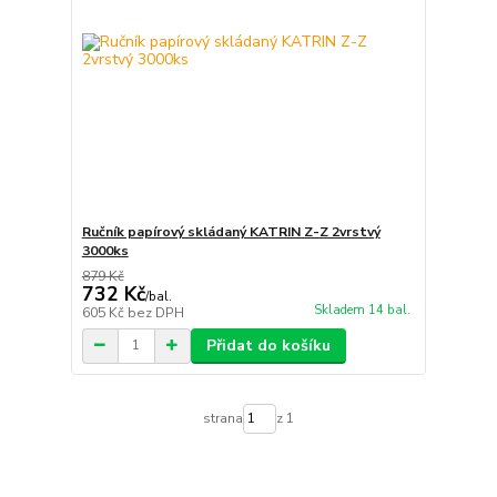
Ručník papírový skládaný KATRIN Z-Z 2vrstvý
3000ks
879 Kč
732 Kč
/
bal.
Skladem 14 bal.
605 Kč
bez DPH
Přidat do košíku
strana
z 1