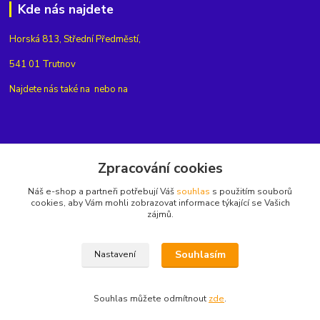
Kde nás najdete
Horská 813, Střední Předměstí,
541 01 Trutnov
Najdete nás také na
nebo na
Kontakty
Zpracování cookies
Náš e-shop a partneři potřebují Váš
souhlas
s použitím souborů
+420775654704
cookies, aby Vám mohli zobrazovat informace týkající se Vašich
zájmů.
info@eshop-rubin.cz
Souhlasím
Nastavení
Souhlas můžete odmítnout
zde
.
Vytvořeno na
Eshop-rychle.cz