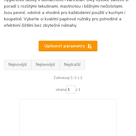
poradí s rozlitými tekutinami, mastnotou i běžnými nečistotami.
Jsou pevné, odolné a vhodné pro každodenní použití v kuchyni i
koupelně. Vyberte si kvalitní papírové ručníky pro pohodlné a
efektivní čištění bez zbytečné námahy.
Upřesnit parametry
Nejnovější
Nejlevnější
Nejdražší
Zobrazuji 1-2 z 2
strana
z 1