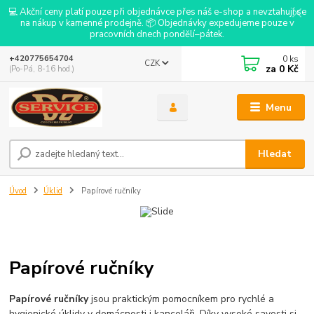
💻 Akční ceny platí pouze při objednávce přes náš e-shop a nevztahují se
na nákup v kamenné prodejně. 📦 Objednávky expedujeme pouze v
pracovních dnech pondělí–pátek.
0
ks
+420775654704
CZK
za
0 Kč
(Po-Pá, 8-16 hod.)
Menu
Hledat
Úvod
Úklid
Papírové ručníky
Papírové ručníky
Papírové ručníky
jsou praktickým pomocníkem pro rychlé a
hygienické úklidy v domácnosti i kanceláři. Díky vysoké savosti si