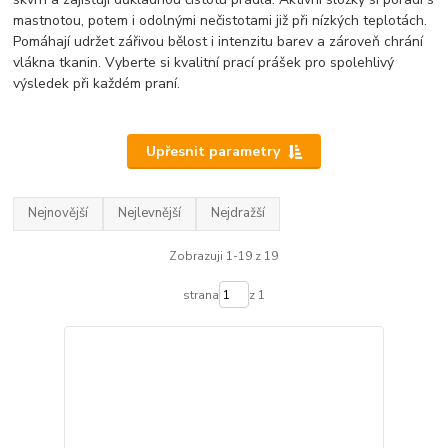
mastnotou, potem i odolnými nečistotami již při nízkých teplotách.
Pomáhají udržet zářivou bělost i intenzitu barev a zároveň chrání
vlákna tkanin. Vyberte si kvalitní prací prášek pro spolehlivý
výsledek při každém praní.
Upřesnit parametry
Nejnovější
Nejlevnější
Nejdražší
Zobrazuji 1-19 z 19
strana
z 1