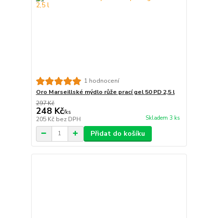
1 hodnocení
Oro Marseillské mýdlo růže prací gel 50 PD 2,5 l
297 Kč
248 Kč
/
ks
Skladem 3 ks
205 Kč
bez DPH
Přidat do košíku