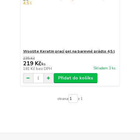
Woolite Keratin prací gel na barevné prádlo 4,5 l
235 Kč
219 Kč
/
ks
Skladem 3 ks
181 Kč
bez DPH
Přidat do košíku
strana
z 1