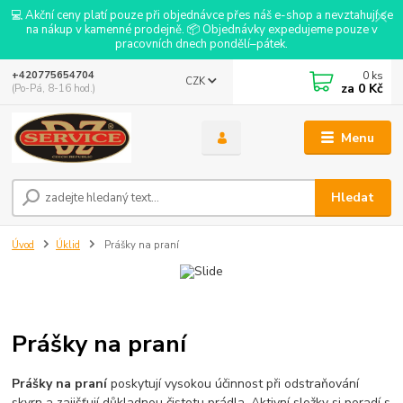
💻 Akční ceny platí pouze při objednávce přes náš e-shop a nevztahují se
na nákup v kamenné prodejně. 📦 Objednávky expedujeme pouze v
pracovních dnech pondělí–pátek.
0
ks
+420775654704
CZK
za
0 Kč
(Po-Pá, 8-16 hod.)
Menu
Hledat
Úvod
Úklid
Prášky na praní
Prášky na praní
Prášky na praní
poskytují vysokou účinnost při odstraňování
skvrn a zajišťují důkladnou čistotu prádla. Aktivní složky si poradí s