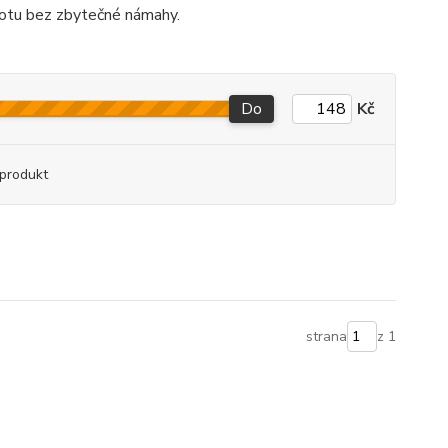
stotu bez zbytečné námahy.
Do
Kč
produkt
strana
z 1