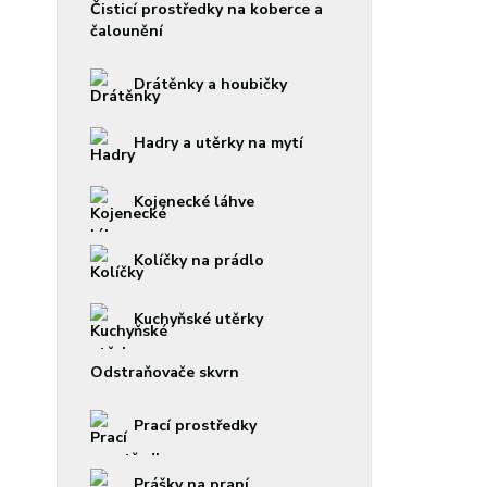
Čisticí prostředky na koberce a
čalounění
Drátěnky a houbičky
Hadry a utěrky na mytí
Kojenecké láhve
Kolíčky na prádlo
Kuchyňské utěrky
Odstraňovače skvrn
Prací prostředky
Prášky na praní