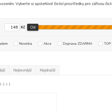
ozením. Vyberte si spolehlivé čisticí prostředky pro zářivou či
Kč
Od
adem
Novinka
Akce
Doprava ZDARMA
TOP 
jší
Nejlevnější
Nejdražší
1-1 z 1