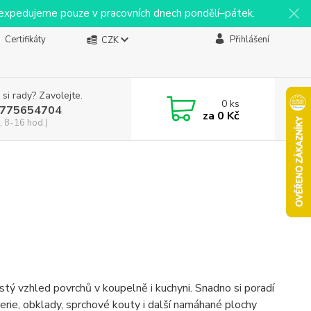
y expedujeme pouze v pracovních dnech pondělí–pátek.
Certifikáty
Přihlášení
CZK
 si rady? Zavolejte.
0
ks
775654704
za
0 Kč
, 8-16 hod.)
istý vzhled povrchů v koupelně i kuchyni. Snadno si poradí
erie, obklady, sprchové kouty i další namáhané plochy