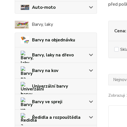
před pošk
Auto-moto
Barvy, laky
Cena:
Barvy na objednávku
Skl
Barvy, laky na dřevo
Barvy na kov
Nejnově
Univerzální barvy
Zobrazuji 
Barvy ve spreji
Ředidla a rozpouštědla