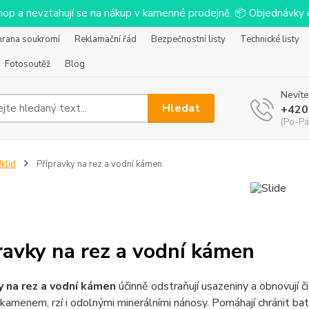
-shop a nevztahují se na nákup v kamenné prodejně. 📦 Objednávk
hrana soukromí
Reklamační řád
Bezpečnostní listy
Technické listy
Fotosoutěž
Blog
Nevíte
Hledat
+420
(Po-Pá
klid
Přípravky na rez a vodní kámen
ravky na rez a vodní kámen
y na rez a vodní kámen
účinně odstraňují usazeniny a obnovují č
kamenem, rzí i odolnými minerálními nánosy. Pomáhají chránit bat