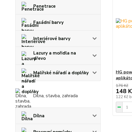
Penetrace
Fasádní barvy
Interiérové barvy
Lazury a mořidla na
dřevo
HG powe
Malířské nářadí a doplňky
aplikát
176 Kč
148 K
Dílna, stavba, zahrada
122 Kč
b
Dílna
Pracovní pomůcky