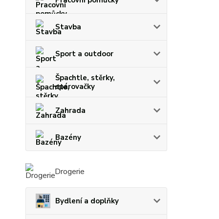
Stavba
Sport a outdoor
Špachtle, stěrky,
spárovačky
Zahrada
Bazény
Drogerie
Bydlení a doplňky