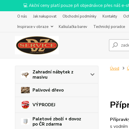
💻 Akční ceny platí pouze při objednávce přes náš e
O nás
Jak nakupovat
Obchodní podmínky
Kontakty
Oc
Inspirace v obraze
Kalkulačka barev
Technický poradce
Úvod
Ú
Zahradní nábytek z
masivu
Palivové dřevo
Příp
VÝPRODEJ
Paletové zboží + dovoz
Přípravk
po ČR zdarma
s vodním 