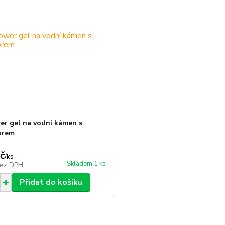
r gel na vodní kámen s
orem
č
/
ks
Skladem 1 ks
ez DPH
Přidat do košíku