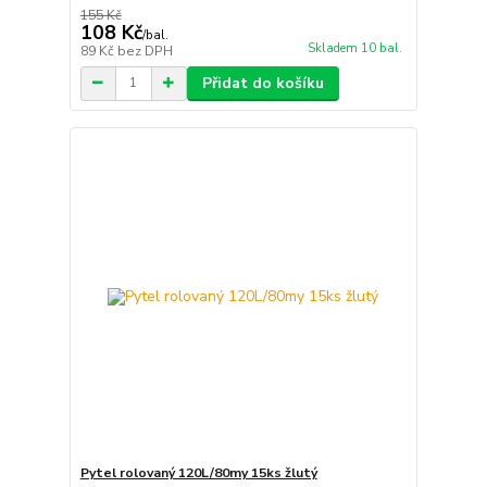
155 Kč
108 Kč
/
bal.
Skladem 10 bal.
89 Kč
bez DPH
Přidat do košíku
Pytel rolovaný 120L/80my 15ks žlutý