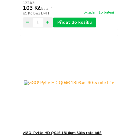
122 Kč
103 Kč
/
balení
Skladem 15 balení
85 Kč
bez DPH
Přidat do košíku
viGO! Pytle HD Q046 18l 6µm 30ks role bílé