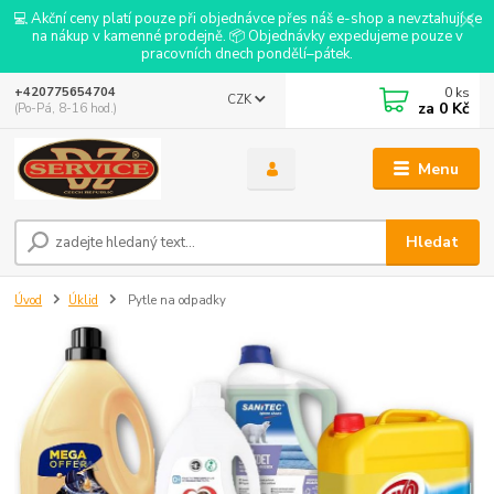
💻 Akční ceny platí pouze při objednávce přes náš e-shop a nevztahují se
na nákup v kamenné prodejně. 📦 Objednávky expedujeme pouze v
pracovních dnech pondělí–pátek.
0
ks
+420775654704
CZK
za
0 Kč
(Po-Pá, 8-16 hod.)
Menu
Hledat
Úvod
Úklid
Pytle na odpadky