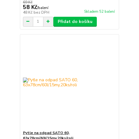
69 Kč
58 Kč
/
balení
Skladem 52 balení
48 Kč
bez DPH
Přidat do košíku
Pytle na odpad SATO 60,
63x78cm/60l/15my,20ks/roli