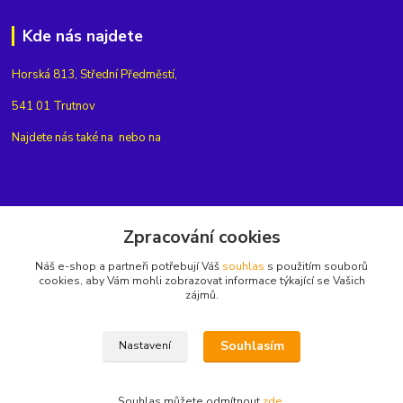
Kde nás najdete
Horská 813, Střední Předměstí,
541 01 Trutnov
Najdete nás také na
nebo na
Kontakty
Zpracování cookies
Náš e-shop a partneři potřebují Váš
souhlas
s použitím souborů
+420775654704
cookies, aby Vám mohli zobrazovat informace týkající se Vašich
zájmů.
info@eshop-rubin.cz
Souhlasím
Nastavení
Souhlas můžete odmítnout
zde
.