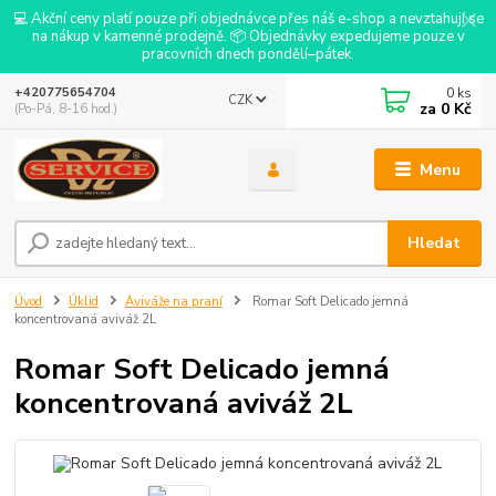
💻 Akční ceny platí pouze při objednávce přes náš e-shop a nevztahují se
na nákup v kamenné prodejně. 📦 Objednávky expedujeme pouze v
pracovních dnech pondělí–pátek.
0
ks
+420775654704
CZK
za
0 Kč
(Po-Pá, 8-16 hod.)
Menu
Hledat
Úvod
Úklid
Aviváže na praní
Romar Soft Delicado jemná
koncentrovaná aviváž 2L
Romar Soft Delicado jemná
koncentrovaná aviváž 2L