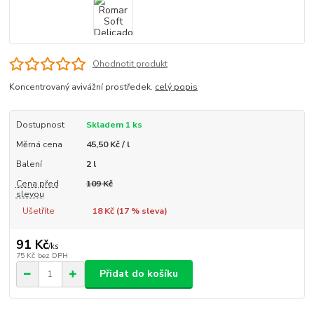
Ohodnotit produkt
Koncentrovaný avivážní prostředek.
celý popis
Dostupnost
Skladem 1 ks
Měrná cena
45,50 Kč / l
Balení
2 l
Cena před
109 Kč
slevou
Ušetříte
18 Kč (
17
% sleva)
91 Kč
/
ks
75 Kč
bez DPH
Přidat do košíku