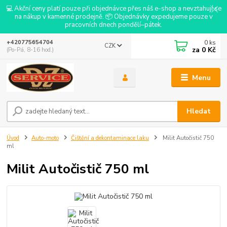
💻 Akční ceny platí pouze při objednávce přes náš e-shop a nevztahují se
na nákup v kamenné prodejně. 📦 Objednávky expedujeme pouze v
pracovních dnech pondělí–pátek.
0
ks
+420775654704
CZK
za
0 Kč
(Po-Pá, 8-16 hod.)
Menu
Hledat
Úvod
Auto-moto
Čištění a dekontaminace laku
Milit Autočistič 750
ml
Milit Autočistič 750 ml