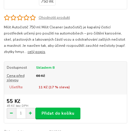
Ohodnotit produkt
Milit Autočistič 750 ml Milit Cleaner (autočistič) je kapalný čisticí
prostředek určený pro použití na automobilech – pro čištění karosérie,
skel, plastových a lakovaných částí vozu a odstraňování zašlých nečistot
a mastnot. Je navržen tak, aby účinně rozpouštěl zaschlé nečistoty (např.
zbytky hmyz...
celý popis
Dostupnost
Skladem 8
Cena před
66 Kč
slevou
Ušetříte
11 Kč (
17
% sleva)
55 Kč
45 Kč
bez DPH
Přidat do košíku