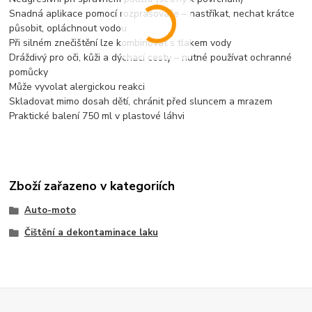
Snadná aplikace pomocí rozprašovače – nastříkat, nechat krátce
působit, opláchnout vodou
Při silném znečištění lze kombinovat s tlakem vody
Dráždivý pro oči, kůži a dýchací cesty – nutné používat ochranné
pomůcky
Může vyvolat alergickou reakci
Skladovat mimo dosah dětí, chránit před sluncem a mrazem
Praktické balení 750 ml v plastové láhvi
Zboží zařazeno v kategoriích
Auto-moto
Čištění a dekontaminace laku