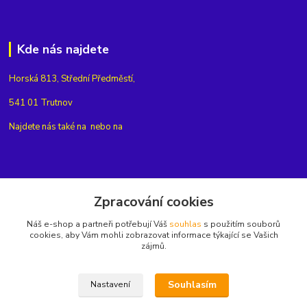
Kde nás najdete
Horská 813, Střední Předměstí,
541 01 Trutnov
Najdete nás také na
nebo na
Kontakty
Zpracování cookies
Náš e-shop a partneři potřebují Váš
souhlas
s použitím souborů
+420775654704
cookies, aby Vám mohli zobrazovat informace týkající se Vašich
zájmů.
info@eshop-rubin.cz
Souhlasím
Nastavení