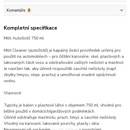
Komentáře
0
Kompletní specifikace
Milit Autočistič 750 ml
Milit Cleaner (autočistič) je kapalný čisticí prostředek určený pro
použití na automobilech – pro čištění karosérie, skel, plastových a
lakovaných částí vozu a odstraňování zašlých nečistot a mastnot.
Je navržen tak, aby účinně rozpouštěl zaschlé nečistoty (např.
zbytky hmyzu, oleje, prachu) a umožňoval snadné opláchnutí
vodou.
Vlasnosti
Typicky je balen v plastové láhvi s objemem 750 ml, vhodné pro
běžné použití v domácích/garážových podmínkách.
Účinně odstraňuje mastnotu, prach, hmyz a zaschlé nečistoty
Vhodný na karoserii, lakované povrchy, plasty i skla
Neagresivní při správném použití (šetrný k povrchům)