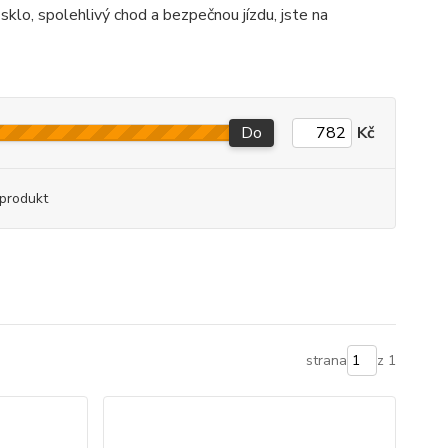
 sklo, spolehlivý chod a bezpečnou jízdu, jste na
Do
Kč
produkt
strana
z 1