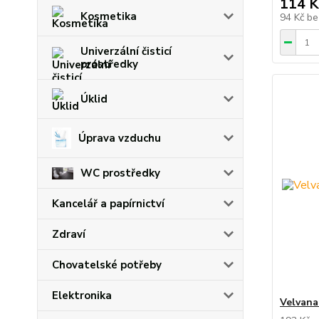
114 K
Kosmetika
94 Kč
be
Univerzální čisticí
prostředky
Úklid
Úprava vzduchu
WC prostředky
Kancelář a papírnictví
Zdraví
Chovatelské potřeby
Elektronika
Velvana 