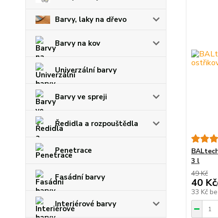
Barvy, laky na dřevo
Barvy na kov
Univerzální barvy
Barvy ve spreji
Ředidla a rozpouštědla
Penetrace
BALtech
3 l
49 Kč
Fasádní barvy
40 Kč
33 Kč
be
Interiérové barvy