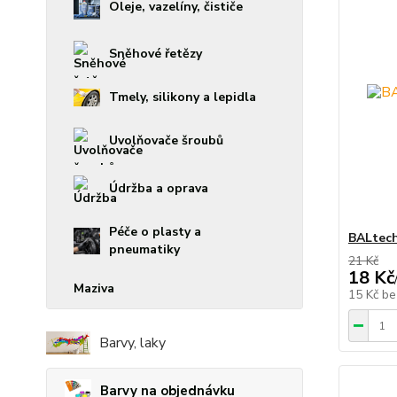
Oleje, vazelíny, čističe
Sněhové řetězy
Tmely, silikony a lepidla
Uvolňovače šroubů
Údržba a oprava
Péče o plasty a
BALtech
pneumatiky
21 Kč
18 Kč
Maziva
15 Kč
be
Barvy, laky
Barvy na objednávku