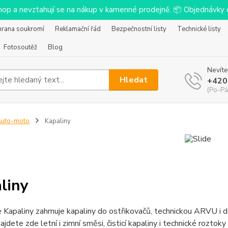
-shop a nevztahují se na nákup v kamenné prodejně. 📦 Objednávk
hrana soukromí
Reklamační řád
Bezpečnostní listy
Technické listy
Fotosoutěž
Blog
Nevíte
Hledat
+420
(Po-Pá
Auto-moto
Kapaliny
liny
 Kapaliny zahrnuje kapaliny do ostřikovačů, technickou ARVU i 
ajdete zde letní i zimní směsi, čisticí kapaliny i technické roztok