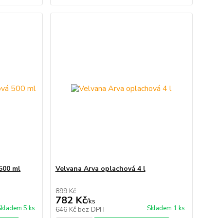
500 ml
Velvana Arva oplachová 4 l
899 Kč
782 Kč
/
ks
Skladem 5 ks
Skladem 1 ks
646 Kč
bez DPH