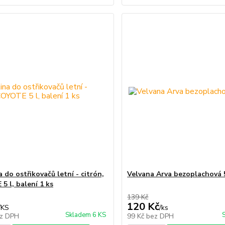
 do ostřikovačů letní - citrón,
Velvana Arva bezoplachová 
5 l, balení 1 ks
139 Kč
120 Kč
/
KS
/
ks
Skladem 6 KS
z DPH
99 Kč
bez DPH