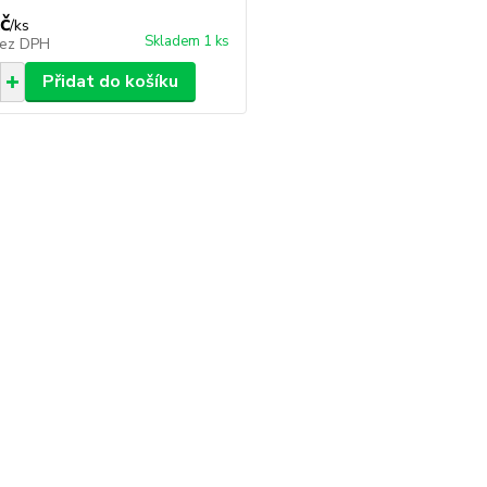
č
/
ks
Skladem 1 ks
ez DPH
Přidat do košíku