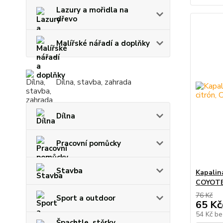
Lazury a mořidla na
dřevo
Malířské nářadí a doplňky
Dílna, stavba, zahrada
Dílna
Pracovní pomůcky
Stavba
Kapalina
COYOTE 
76 Kč
Sport a outdoor
65 Kč
54 Kč
be
Špachtle, stěrky,