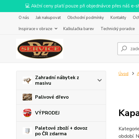
💻 Akční ceny platí pouze při objednávce přes náš e
O nás
Jak nakupovat
Obchodní podmínky
Kontakty
Oc
Inspirace v obraze
Kalkulačka barev
Technický poradce
Úvod
Zahradní nábytek z
masivu
Palivové dřevo
Kapa
VÝPRODEJ
Paletové zboží + dovoz
Kategorie
po ČR zdarma
období. N