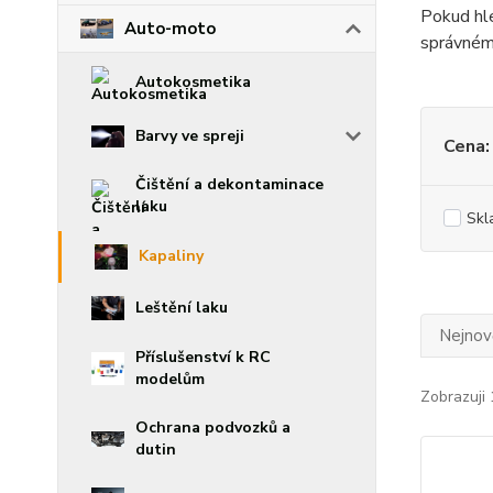
Pokud hle
Auto-moto
správném
Autokosmetika
Barvy ve spreji
Cena:
Čištění a dekontaminace
laku
Skl
Kapaliny
Leštění laku
Nejnově
Příslušenství k RC
modelům
Zobrazuji 
Ochrana podvozků a
dutin