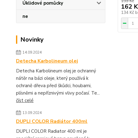
193 Kč
Úklidové pomůcky
162 K
134 Kč
b
ne
Novinky
14.09.2024
Detecha Karbolineum olej
Detecha Karbolineum olej je ochranný
nátěr na bázi oleje, který používá k
ochraně dřeva před škůdci, houbami,
plísněmi a nepříznivými vlivy počasí. Te...
číst celé
13.09.2024
DUPLI COLOR Radiátor 400ml
DUPLI COLOR Radiator 400 ml je