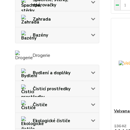
spárovačky
Zahrada
Bazény
Drogerie
Bydlení a doplňky
Čisticí prostředky
Čističe
Velvana
Ekologické čističe
136 Kč