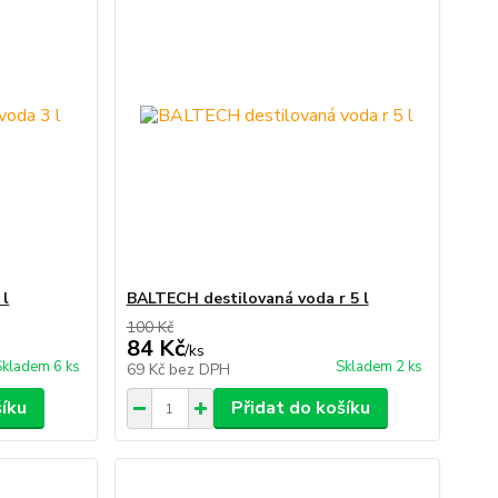
 l
BALTECH destilovaná voda r 5 l
100 Kč
84 Kč
/
ks
Skladem 6 ks
Skladem 2 ks
69 Kč
bez DPH
šíku
Přidat do košíku