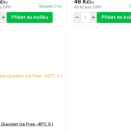
č
48 Kč
/
ks
/
ks
Skladem 3 ks
z DPH
40 Kč
bez DPH
Přidat do košíku
Přidat do ko
Glacidet Ice Free -40°C 5 l