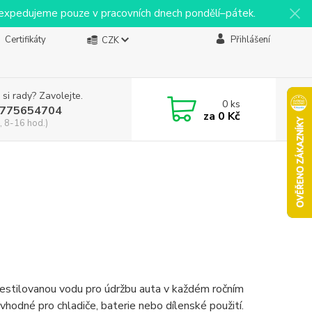
y expedujeme pouze v pracovních dnech pondělí–pátek.
Certifikáty
Přihlášení
CZK
 si rady? Zavolejte.
0
ks
775654704
za
0 Kč
, 8-16 hod.)
destilovanou vodu pro údržbu auta v každém ročním
y vhodné pro chladiče, baterie nebo dílenské použití.