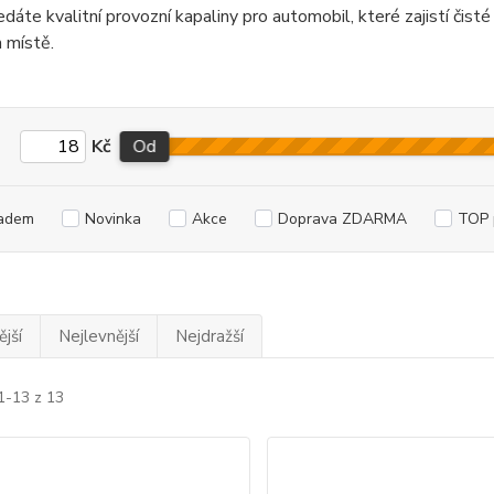
dáte kvalitní provozní kapaliny pro automobil, které zajistí čisté
 místě.
Kč
Od
adem
Novinka
Akce
Doprava ZDARMA
TOP 
jší
Nejlevnější
Nejdražší
1-13 z 13