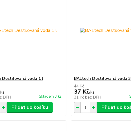
 Destilovaná voda 1 l
BALtech Destilovaná voda 3
44 Kč
37 Kč
/
ks
/
ks
Skladem 3 ks
z DPH
31 Kč
bez DPH
Přidat do košíku
Přidat do ko