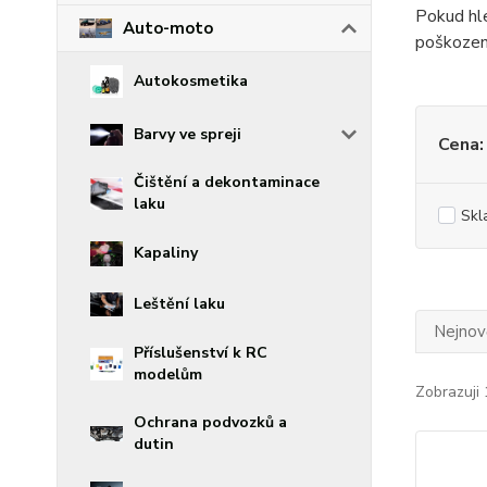
Pokud hle
Auto-moto
poškození
Autokosmetika
Barvy ve spreji
Cena:
Čištění a dekontaminace
laku
Skl
Kapaliny
Leštění laku
Nejnově
Příslušenství k RC
modelům
Zobrazuji 
Ochrana podvozků a
dutin