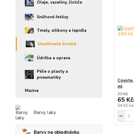
Oleje, vazelíny, čističe
Sněhové řetězy
Tmely, silikony a lepidla
Uvolňovače šroubů
Údržba a oprava
Péče o plasty a
pneumatiky
Coyote 
ml
Maziva
77 Kč
65 Kč
54 Kč
be
Barvy, laky
Barvy na objednávku