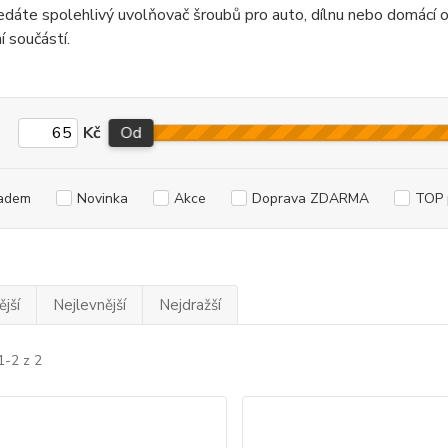
dáte spolehlivý uvolňovač šroubů pro auto, dílnu nebo domácí o
 součástí.
Kč
Od
adem
Novinka
Akce
Doprava ZDARMA
TOP 
jší
Nejlevnější
Nejdražší
1-2 z 2