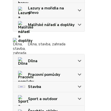
Lazury a mořidla na
dřevo
Malířské nářadí a doplňky
Dílna, stavba, zahrada
Dílna
Pracovní pomůcky
Stavba
Sport a outdoor
Špachtle, stěrky,