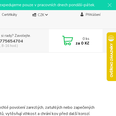
y expedujeme pouze v pracovních dnech pondělí–pátek.
Certifikáty
Přihlášení
CZK
 si rady? Zavolejte.
0
ks
775654704
za
0 Kč
, 8-16 hod.)
rychlé povolení zarezlých, zatuhlých nebo zapečených
tů, vytěsňují vlhkost a chrání kov před další korozí.