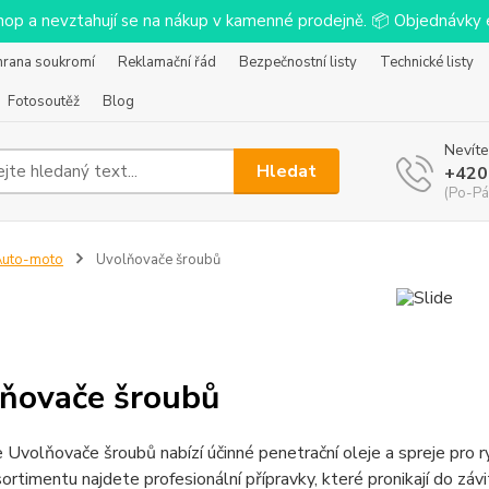
-shop a nevztahují se na nákup v kamenné prodejně. 📦 Objednávk
hrana soukromí
Reklamační řád
Bezpečnostní listy
Technické listy
Fotosoutěž
Blog
Nevíte
Hledat
+420
(Po-Pá
Auto-moto
Uvolňovače šroubů
ňovače šroubů
 Uvolňovače šroubů nabízí účinné penetrační oleje a spreje pro 
sortimentu najdete profesionální přípravky, které pronikají do závi