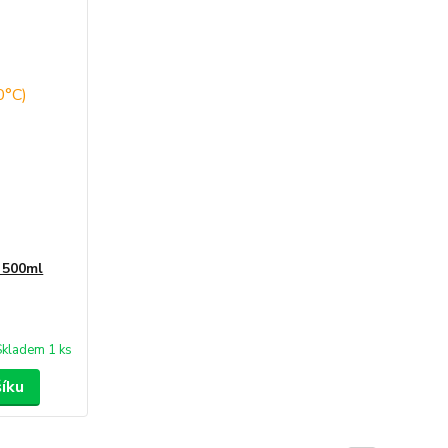
 500ml
Skladem 1 ks
šíku