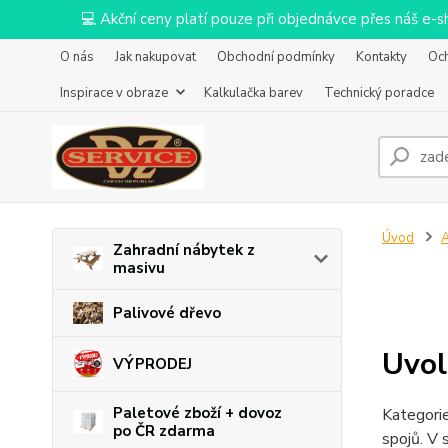
💻 Akční ceny platí pouze při objednávce přes náš e
O nás
Jak nakupovat
Obchodní podmínky
Kontakty
Oc
Inspirace v obraze
Kalkulačka barev
Technický poradce
Úvod
Zahradní nábytek z
masivu
Palivové dřevo
Uvol
VÝPRODEJ
Paletové zboží + dovoz
Kategorie
po ČR zdarma
spojů. V 