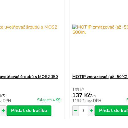
uvolňovač šroubů s MOS2 150
MOTIP zmrazovač (až -50°C)
163 Kč
137 Kč
/
KS
/
ks
Skladem 4 KS
z DPH
113 Kč
bez DPH
Přidat do košíku
Přidat do ko