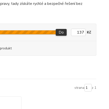
pravy, tady získáte rychlé a bezpečné řešení bez
Do
Kč
produkt
strana
z 1