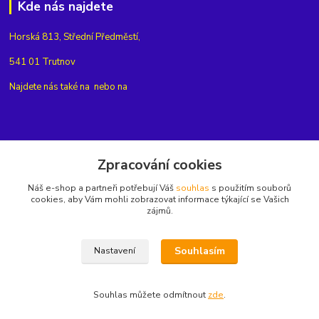
Kde nás najdete
Horská 813, Střední Předměstí,
541 01 Trutnov
Najdete nás také na
nebo na
Kontakty
Zpracování cookies
Náš e-shop a partneři potřebují Váš
souhlas
s použitím souborů
+420775654704
cookies, aby Vám mohli zobrazovat informace týkající se Vašich
zájmů.
info@eshop-rubin.cz
Souhlasím
Nastavení
Souhlas můžete odmítnout
zde
.
Vytvořeno na
Eshop-rychle.cz