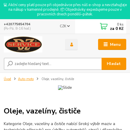
💻 Akční ceny platí pouze při objednávce přes náš e-shop a nevztahují se
na nákup v kamenné prodejně. 📦 Objednávky expedujeme pouze v
pracovních dnech pondělí–pátek.
0
ks
+420775654704
CZK
za
0 Kč
(Po-Pá, 8-16 hod.)
Menu
Hledat
Úvod
Auto-moto
Oleje, vazelíny, čističe
Oleje, vazelíny, čističe
Kategorie Oleje, vazelíny a čističe nabízí široký výběr maziv a
technických přípravků pro údržbu automobilů, strojů i dílenského