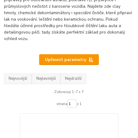
průmyslových nečistot z karoserie vozidla. Najdete zde clay
hmoty, chemické dekontaminátory i speciální čističe, které připraví
lak na voskování, leštění nebo keramickou ochranu. Pokud
hledáte účinné prostředky pro hloubkové čištění laku auta a
detailingovou péči, tady získáte perfektní základ pro dokonalý
vzhled vozu.
Upřesnit parametry
Nejnovější
Nejlevnější
Nejdražší
Zobrazuji 1-7 z 7
strana
z 1