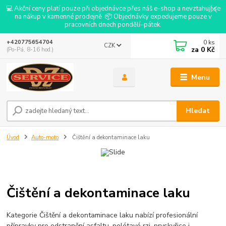
💻 Akční ceny platí pouze při objednávce přes náš e-shop a nevztahují se
na nákup v kamenné prodejně. 📦 Objednávky expedujeme pouze v
pracovních dnech pondělí–pátek.
0
ks
+420775654704
CZK
za
0 Kč
(Po-Pá, 8-16 hod.)
Menu
Hledat
Úvod
Auto-moto
Čištění a dekontaminace laku
Čištění a dekontaminace laku
Kategorie Čištění a dekontaminace laku nabízí profesionální
přípravky pro odstranění asfaltu, polétavé rzi, pryskyřice i