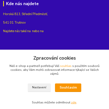
Kde nás najdete
Horská 813, Střední Předměstí,
541 01 Trutnov
Najdete nás také na
nebo na
Kontakty
Zpracování cookies
Náš e-shop a partneři potřebují Váš
souhlas
s použitím souborů
+420775654704
cookies, aby Vám mohli zobrazovat informace týkající se Vašich
zájmů.
info@eshop-rubin.cz
Souhlasím
Nastavení
Souhlas můžete odmítnout
zde
.
Vytvořeno na
Eshop-rychle.cz