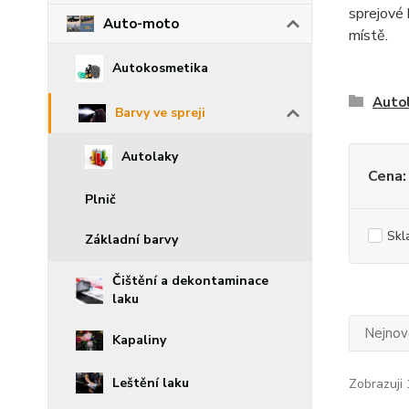
sprejové 
Auto-moto
místě.
Autokosmetika
Auto
Barvy ve spreji
Autolaky
Cena:
Plnič
Skl
Základní barvy
Čištění a dekontaminace
laku
Nejnově
Kapaliny
Leštění laku
Zobrazuji 