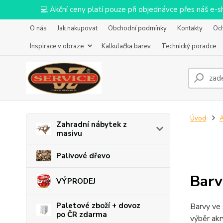
💻 Akční ceny platí pouze při objednávce přes náš e
O nás
Jak nakupovat
Obchodní podmínky
Kontakty
Oc
Inspirace v obraze
Kalkulačka barev
Technický poradce
Úvod
Zahradní nábytek z
masivu
Palivové dřevo
Barv
VÝPRODEJ
Paletové zboží + dovoz
Barvy ve 
po ČR zdarma
výběr akr