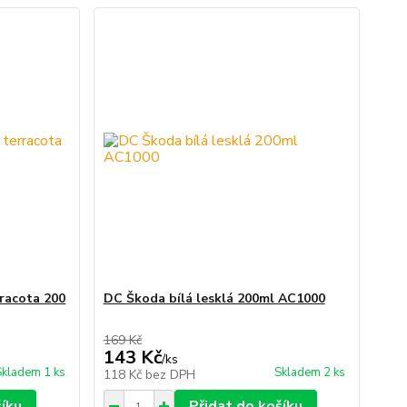
racota 200
DC Škoda bílá lesklá 200ml AC1000
169 Kč
143 Kč
/
ks
Skladem 1 ks
Skladem 2 ks
118 Kč
bez DPH
šíku
Přidat do košíku