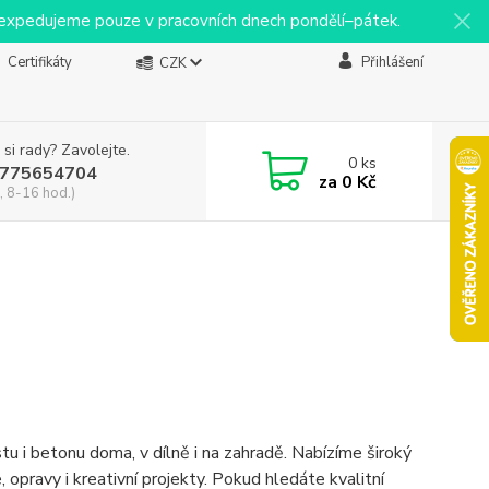
y expedujeme pouze v pracovních dnech pondělí–pátek.
Certifikáty
Přihlášení
CZK
 si rady? Zavolejte.
0
ks
775654704
za
0 Kč
, 8-16 hod.)
stu i betonu doma, v dílně i na zahradě. Nabízíme široký
, opravy i kreativní projekty. Pokud hledáte kvalitní