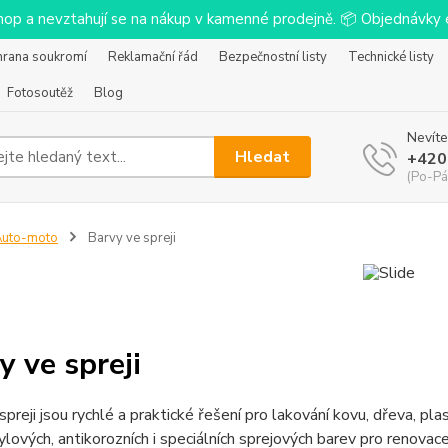
-shop a nevztahují se na nákup v kamenné prodejně. 📦 Objednávk
hrana soukromí
Reklamační řád
Bezpečnostní listy
Technické listy
Fotosoutěž
Blog
Nevíte
Hledat
+420
(Po-Pá
Auto-moto
Barvy ve spreji
y ve spreji
spreji jsou rychlé a praktické řešení pro lakování kovu, dřeva, pla
ylových, antikorozních i speciálních sprejových barev pro renovace