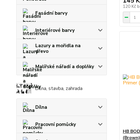
145 K
120 Kč
b
Fasádní barvy
Interiérové barvy
Lazury a mořidla na
dřevo
Malířské nářadí a doplňky
Dílna, stavba, zahrada
Dílna
Pracovní pomůcky
HB BODY
(Brown)