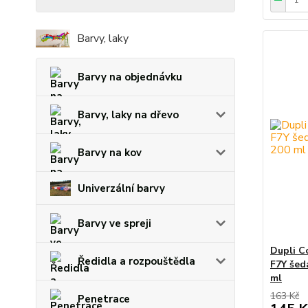
Barvy, laky
Barvy na objednávku
Barvy, laky na dřevo
Barvy na kov
Univerzální barvy
Barvy ve spreji
Dupli C
Ředidla a rozpouštědla
F7Y šed
ml
163 Kč
Penetrace