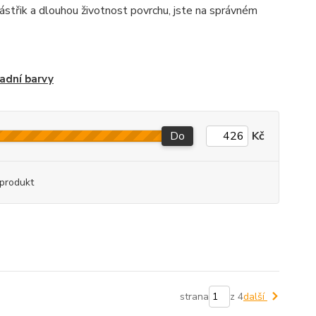
 nástřik a dlouhou životnost povrchu, jste na správném
adní barvy
Do
Kč
produkt
strana
z 4
další