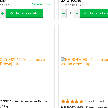
č
143 Kč
/
ks
/
ks
Skladem 2 ks
ez DPH
118 Kč
bez DPH
Přidat do košíku
Přidat do ko
 992 1K Anticorrosive Primer
1 hodnocení
, 1kg
HB BODY 992 1K antikorozní