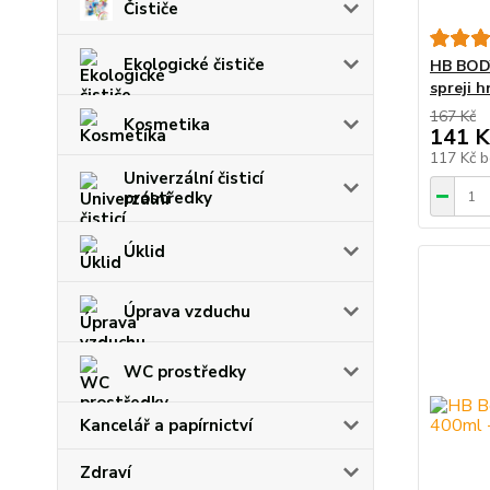
Čističe
Ekologické čističe
HB BODY
spreji 
167 Kč
Kosmetika
141 K
117 Kč
b
Univerzální čisticí
prostředky
Úklid
Úprava vzduchu
WC prostředky
Kancelář a papírnictví
Zdraví