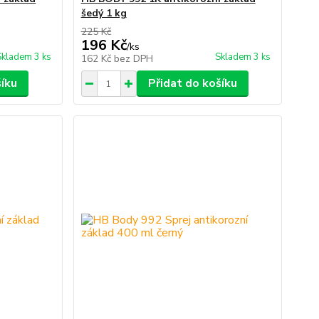
šedý 1 kg
225 Kč
196 Kč
/
ks
Skladem 3 ks
Skladem 3 ks
162 Kč
bez DPH
šíku
Přidat do košíku