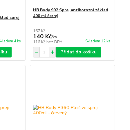
HB Body 992 Sprej antikorozní základ
400 ml černý
klad sprej
167 Kč
140 Kč
/
ks
Skladem 4 ks
Skladem 12 ks
116 Kč
bez DPH
šíku
Přidat do košíku