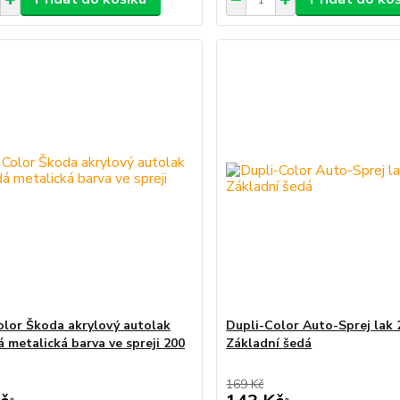
olor Škoda akrylový autolak
Dupli-Color Auto-Sprej lak 
á metalická barva ve spreji 200
Základní šedá
169 Kč