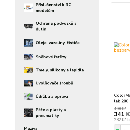
Příslušenství k RC
modelům
Ochrana podvozků a
dutin
Oleje, vazelíny, čističe
Sněhové řetězy
Tmely, silikony a lepidla
Uvolňovače šroubů
ColorMa
Údržba a oprava
lak 200
408 Kč
Péče o plasty a
341 K
pneumatiky
282 Kč
b
Maziva