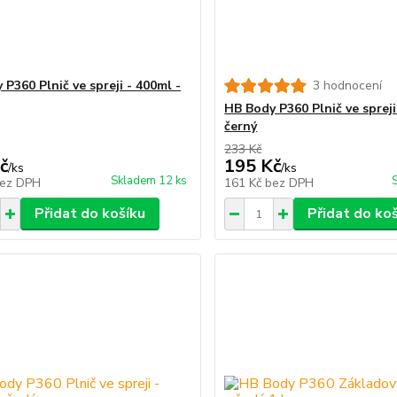
P360 Plnič ve spreji - 400ml -
3 hodnocení
HB Body P360 Plnič ve spreji
černý
233 Kč
č
195 Kč
/
ks
/
ks
Skladem 12 ks
ez DPH
161 Kč
bez DPH
Přidat do košíku
Přidat do ko