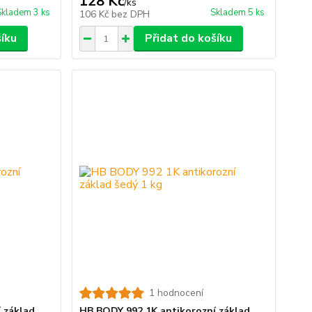
128 Kč
/
ks
Skladem 3 ks
Skladem 5 ks
106 Kč
bez DPH
šíku
Přidat do košíku
1 hodnocení
 základ
HB BODY 992 1K antikorozní základ