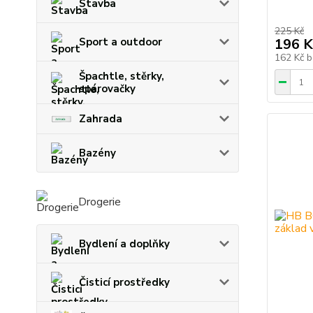
Stavba
225 Kč
196 K
Sport a outdoor
162 Kč
b
Špachtle, stěrky,
spárovačky
Zahrada
Bazény
Drogerie
Bydlení a doplňky
Čisticí prostředky