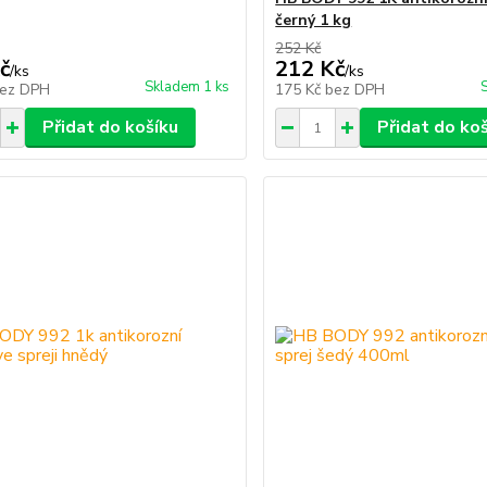
černý 1 kg
252 Kč
č
212 Kč
/
ks
/
ks
Skladem 1 ks
ez DPH
175 Kč
bez DPH
Přidat do košíku
Přidat do ko