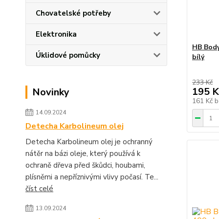
Chovatelské potřeby
Elektronika
HB Body 
Úklidové pomůcky
bílý
233 Kč
195 K
Novinky
161 Kč
b
14.09.2024
Detecha Karbolineum olej
Detecha Karbolineum olej je ochranný
nátěr na bázi oleje, který používá k
ochraně dřeva před škůdci, houbami,
plísněmi a nepříznivými vlivy počasí. Te...
číst celé
13.09.2024