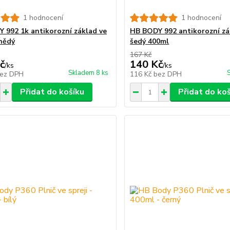
1 hodnocení
1 hodnocení
 992 1k antikorozní základ ve
HB BODY 992 antikorozní zá
hnědý
šedý 400ml
167 Kč
č
140 Kč
/
ks
/
ks
Skladem 8 ks
ez DPH
116 Kč
bez DPH
Přidat do košíku
Přidat do ko