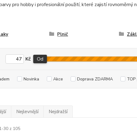
barvy pro hobby i profesionální použití, které zajistí rovnoměrný
laky
Plnič
Zákl
Kč
Od
adem
Novinka
Akce
Doprava ZDARMA
TOP 
jší
Nejlevnější
Nejdražší
1-30 z 105