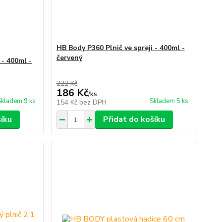
HB Body P360 Plnič ve spreji - 400ml -
červený
 - 400ml -
222 Kč
186 Kč
/
ks
Skladem 9 ks
Skladem 5 ks
154 Kč
bez DPH
šíku
Přidat do košíku