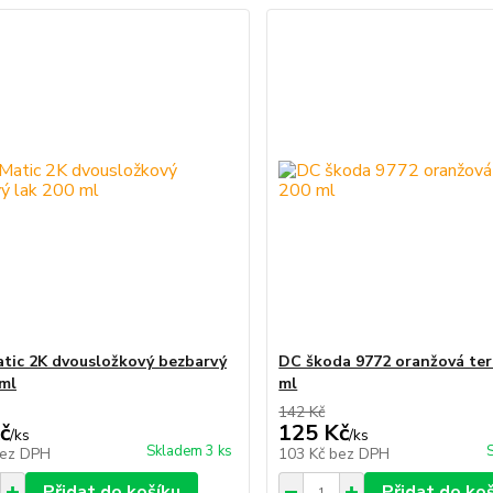
tic 2K dvousložkový bezbarvý
DC škoda 9772 oranžová ter
 ml
ml
142 Kč
č
125 Kč
/
ks
/
ks
Skladem 3 ks
ez DPH
103 Kč
bez DPH
Přidat do košíku
Přidat do ko