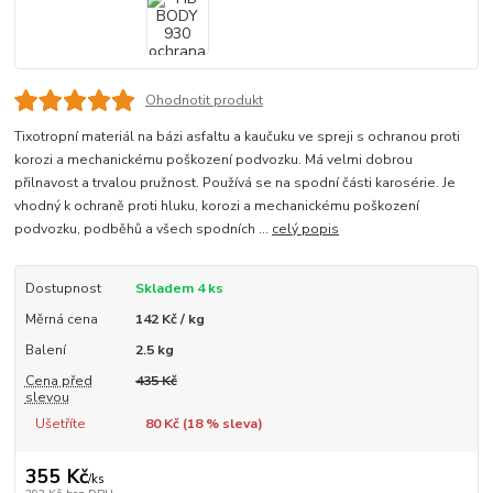
Ohodnotit produkt
Tixotropní materiál na bázi asfaltu a kaučuku ve spreji s ochranou proti
korozi a mechanickému poškození podvozku. Má velmi dobrou
přilnavost a trvalou pružnost. Používá se na spodní části karosérie. Je
vhodný k ochraně proti hluku, korozi a mechanickému poškození
podvozku, podběhů a všech spodních ...
celý popis
Dostupnost
Skladem 4 ks
Měrná cena
142 Kč / kg
Balení
2.5 kg
Cena před
435 Kč
slevou
Ušetříte
80 Kč (
18
% sleva)
355 Kč
/
ks