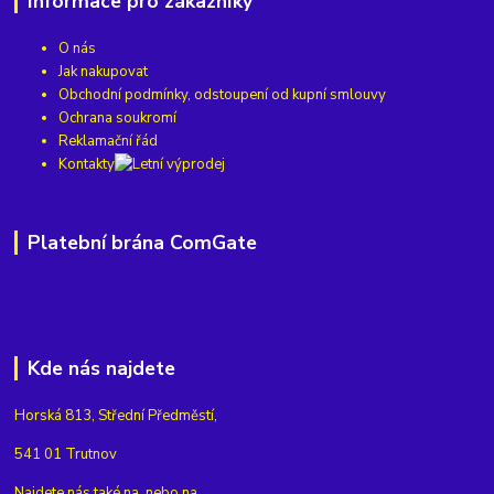
Informace pro zákazníky
O nás
Jak nakupovat
Obchodní podmínky, odstoupení od kupní smlouvy
Ochrana soukromí
Reklamační řád
Kontakty
Platební brána ComGate
Kde nás najdete
Horská 813, Střední Předměstí,
541 01 Trutnov
Najdete nás také na
nebo na