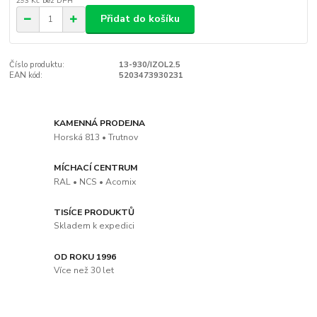
293 Kč
bez DPH
Přidat do košíku
Číslo produktu:
13-930/IZOL2.5
EAN kód:
5203473930231
KAMENNÁ PRODEJNA
Horská 813 • Trutnov
MÍCHACÍ CENTRUM
RAL • NCS • Acomix
TISÍCE PRODUKTŮ
Skladem k expedici
OD ROKU 1996
Více než 30 let