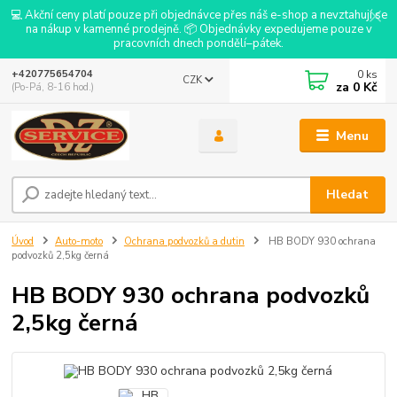
💻 Akční ceny platí pouze při objednávce přes náš e-shop a nevztahují se
na nákup v kamenné prodejně. 📦 Objednávky expedujeme pouze v
pracovních dnech pondělí–pátek.
0
ks
+420775654704
CZK
za
0 Kč
(Po-Pá, 8-16 hod.)
Menu
Hledat
Úvod
Auto-moto
Ochrana podvozků a dutin
HB BODY 930 ochrana
podvozků 2,5kg černá
HB BODY 930 ochrana podvozků
2,5kg černá