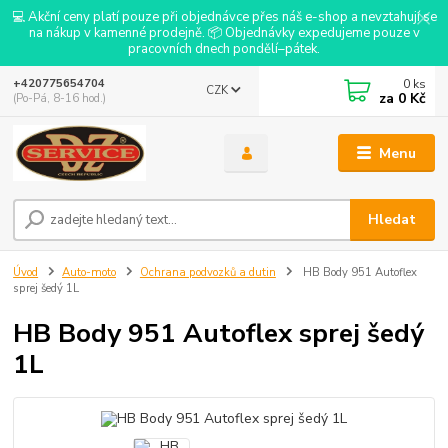
💻 Akční ceny platí pouze při objednávce přes náš e-shop a nevztahují se
na nákup v kamenné prodejně. 📦 Objednávky expedujeme pouze v
pracovních dnech pondělí–pátek.
0
ks
+420775654704
CZK
za
0 Kč
(Po-Pá, 8-16 hod.)
Menu
Hledat
Úvod
Auto-moto
Ochrana podvozků a dutin
HB Body 951 Autoflex
sprej šedý 1L
HB Body 951 Autoflex sprej šedý
1L