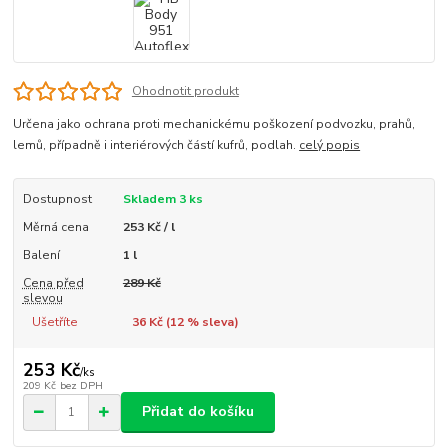
Ohodnotit produkt
Určena jako ochrana proti mechanickému poškození podvozku, prahů,
lemů, případně i interiérových částí kufrů, podlah.
celý popis
Dostupnost
Skladem 3 ks
Měrná cena
253 Kč / l
Balení
1 l
Cena před
289 Kč
slevou
Ušetříte
36 Kč (
12
% sleva)
253 Kč
/
ks
209 Kč
bez DPH
Přidat do košíku