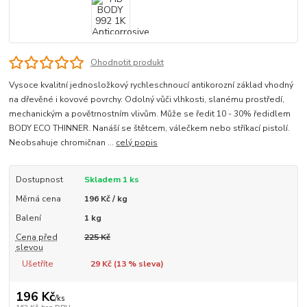
Ohodnotit produkt
Vysoce kvalitní jednosložkový rychleschnoucí antikorozní základ vhodný
na dřevěné i kovové povrchy. Odolný vůči vlhkosti, slanému prostředí,
mechanickým a povětrnostním vlivům. Může se ředit 10 - 30% ředidlem
BODY ECO THINNER. Nanáší se štětcem, válečkem nebo stříkací pistolí.
Neobsahuje chromičnan ...
celý popis
Dostupnost
Skladem 1 ks
Měrná cena
196 Kč / kg
Balení
1 kg
Cena před
225 Kč
slevou
Ušetříte
29 Kč (
13
% sleva)
196 Kč
/
ks