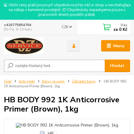
💻 Akční ceny platí pouze při objednávce přes náš e-shop a nevztahují se
na nákup v kamenné prodejně. 📦 Objednávky expedujeme pouze v
pracovních dnech pondělí–pátek.
0
ks
+420775654704
CZK
za
0 Kč
(Po-Pá, 8-16 hod.)
Menu
Hledat
Úvod
Auto-moto
Barvy ve spreji
Základní barvy
HB BODY 992
1K Anticorrosive Primer (Brown), 1kg
HB BODY 992 1K Anticorrosive
Primer (Brown), 1kg