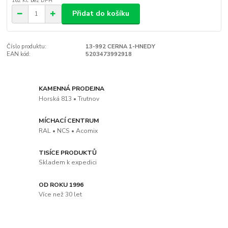
162 Kč
bez DPH
Přidat do košíku
Číslo produktu:
13-992 CERNA 1-HNEDY
EAN kód:
5203473992918
KAMENNÁ PRODEJNA
Horská 813 • Trutnov
MÍCHACÍ CENTRUM
RAL • NCS • Acomix
TISÍCE PRODUKTŮ
Skladem k expedici
OD ROKU 1996
Více než 30 let