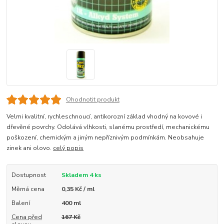
Ohodnotit produkt
Velmi kvalitní, rychleschnoucí, antikorozní základ vhodný na kovové i
dřevěné povrchy. Odolává vlhkosti, slanému prostředí, mechanickému
poškození, chemickým a jiným nepříznivým podmínkám. Neobsahuje
zinek ani olovo.
celý popis
Dostupnost
Skladem 4 ks
Měrná cena
0,35 Kč / ml
Balení
400 ml
Cena před
167 Kč