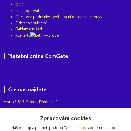
O nás
Jak nakupovat
Obchodní podmínky, odstoupení od kupní smlouvy
Ochrana soukromí
Reklamační řád
Kontakty
Platební brána ComGate
Kde nás najdete
Horská 813, Střední Předměstí,
541 01 Trutnov
Zpracování cookies
Najdete nás také na
nebo na
Náš e-shop a partneři potřebují Váš
souhlas
s použitím souborů