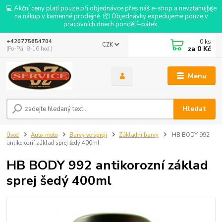
💻 Akční ceny platí pouze při objednávce přes náš e-shop a nevztahují se
na nákup v kamenné prodejně. 📦 Objednávky expedujeme pouze v
pracovních dnech pondělí–pátek.
0
ks
+420775654704
CZK
za
0 Kč
(Po-Pá, 8-16 hod.)
Menu
Hledat
Úvod
Auto-moto
Barvy ve spreji
Základní barvy
HB BODY 992
antikorozní základ sprej šedý 400ml
HB BODY 992 antikorozní základ
sprej šedý 400ml