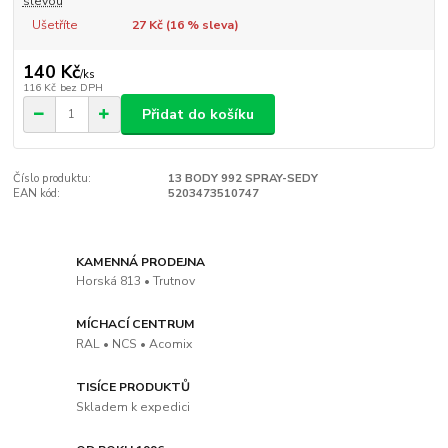
slevou
Ušetříte
27 Kč (
16
% sleva)
140 Kč
/
ks
116 Kč
bez DPH
Přidat do košíku
Číslo produktu:
13 BODY 992 SPRAY-SEDY
EAN kód:
5203473510747
KAMENNÁ PRODEJNA
Horská 813 • Trutnov
MÍCHACÍ CENTRUM
RAL • NCS • Acomix
TISÍCE PRODUKTŮ
Skladem k expedici