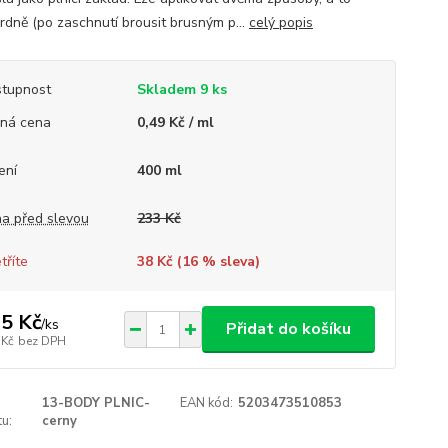
rdně (po zaschnutí brousit brusným p...
celý popis
tupnost
Skladem 9 ks
ná cena
0,49 Kč / ml
ení
400 ml
a před slevou
233 Kč
tříte
38 Kč (
16
% sleva)
5 Kč
/
ks
Přidat do košíku
 Kč
bez DPH
13-BODY PLNIC-
EAN kód:
5203473510853
u:
cerny