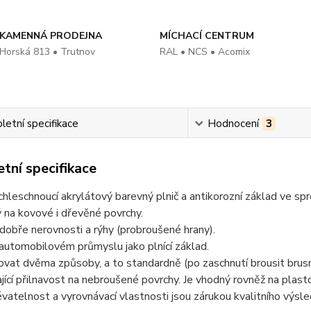
KAMENNÁ PRODEJNA
MÍCHACÍ CENTRUM
Horská 813 • Trutnov
RAL • NCS • Acomix
etní specifikace
Hodnocení
3
tní specifikace
hleschnoucí akrylátový barevný plnič a antikorozní základ ve spre
 na kovové i dřevěné povrchy.
dobře nerovnosti a rýhy (probroušené hrany).
 automobilovém průmyslu jako plnící základ.
ovat dvěma způsoby, a to standardně (po zaschnutí brousit bru
jící přilnavost na nebroušené povrchy. Je vhodný rovněž na plast
vatelnost a vyrovnávací vlastnosti jsou zárukou kvalitního výsle