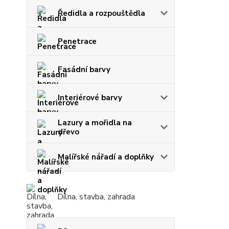
Ředidla a rozpouštědla
Penetrace
Fasádní barvy
Interiérové barvy
Lazury a mořidla na
dřevo
Malířské nářadí a doplňky
Dílna, stavba, zahrada