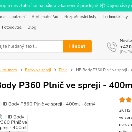
-shop a nevztahují se na nákup v kamenné prodejně. 📦 Objednávk
hrana soukromí
Reklamační řád
Bezpečnostní listy
Technické listy
Fotosoutěž
Blog
Nevíte
Hledat
+420
(Po-Pá
Auto-moto
Barvy ve spreji
Plnič
HB Body P360 Plnič ve spreji - 
ody P360 Plnič ve spreji - 400m
2K HS 
ve spr
nerovn
průmys