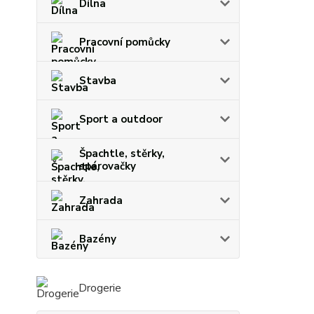
Dílna
Pracovní pomůcky
Stavba
Sport a outdoor
Špachtle, stěrky,
spárovačky
Zahrada
Bazény
Drogerie