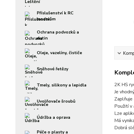
Příslušenství k RC
modelům
Ochrana podvozků a
dutin
Oleje, vazelíny, čističe
Kompl
Sněhové řetězy
Komple
2K HS ryc
Tmely, silikony a lepidla
Je vhodný
Zaplňuje 
Uvolňovače šroubů
Použití v
Lze aplik
Údržba a oprava
Má vynika
Dobrá slé
Péče o plasty a