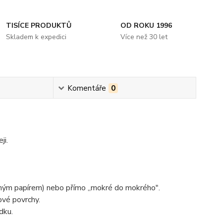
TISÍCE PRODUKTŮ
OD ROKU 1996
Skladem k expedici
Více než 30 let
Komentáře
0
ji.
sným papírem) nebo přímo ,,mokré do mokrého".
ové povrchy.
dku.