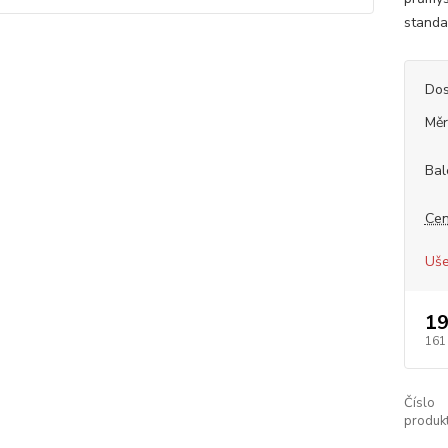
standa
Dos
Měr
Bal
Cen
Uše
19
161
Číslo
produkt