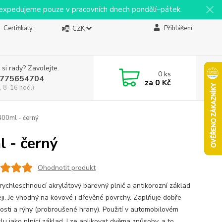
y expedujeme pouze v pracovních dnech pondělí–pátek.
Certifikáty
Přihlášení
CZK
 si rady? Zavolejte.
0
ks
775654704
za
0 Kč
, 8-16 hod.)
400ml - černý
l - černý
Ohodnotit produkt
rychleschnoucí akrylátový barevný plnič a antikorozní základ
eji. Je vhodný na kovové i dřevěné povrchy. Zaplňuje dobře
osti a rýhy (probroušené hrany). Použití v automobilovém
lu jako plnící základ. Lze aplikovat dvěma způsoby, a to