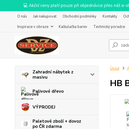
💻 Akční ceny platí pouze při objednávce přes náš e
O nás
Jak nakupovat
Obchodní podmínky
Kontakty
Oc
Inspirace v obraze
Kalkulačka barev
Technický poradce
Úvod
Zahradní nábytek z
masivu
HB B
Palivové dřevo
VÝPRODEJ
Paletové zboží + dovoz
po ČR zdarma