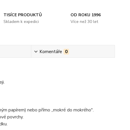
TISÍCE PRODUKTŮ
OD ROKU 1996
Skladem k expedici
Více než 30 let
Komentáře
0
ji.
sným papírem) nebo přímo ,,mokré do mokrého".
ové povrchy.
dku.