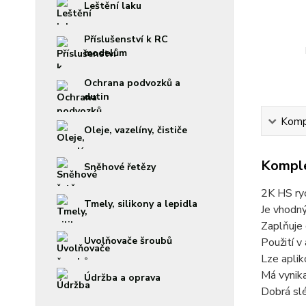
Leštění laku
Příslušenství k RC
modelům
Ochrana podvozků a
dutin
Kompl
Oleje, vazelíny, čističe
Komple
Sněhové řetězy
2K HS ryc
Tmely, silikony a lepidla
Je vhodný
Zaplňuje 
Uvolňovače šroubů
Použití v
Lze aplik
Má vynika
Údržba a oprava
Dobrá slé