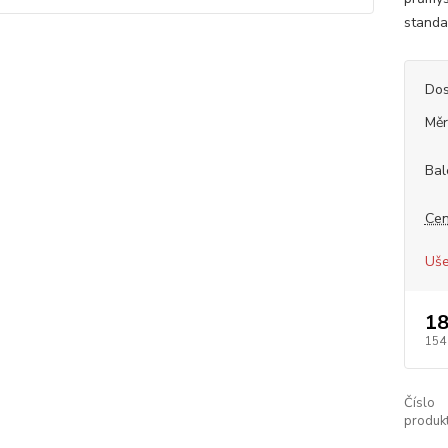
standa
Dos
Měr
Bal
Cen
Uše
18
154
Číslo
produkt