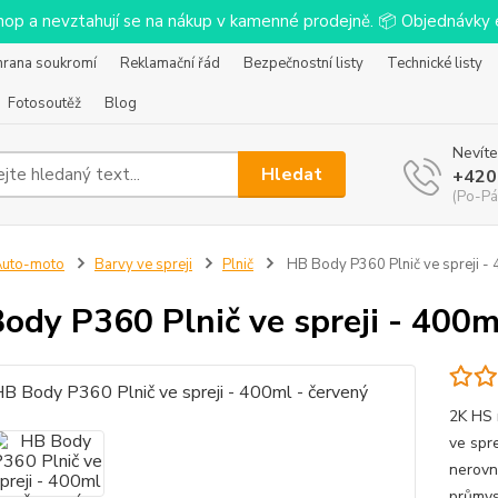
-shop a nevztahují se na nákup v kamenné prodejně. 📦 Objednávk
hrana soukromí
Reklamační řád
Bezpečnostní listy
Technické listy
Fotosoutěž
Blog
Nevíte
Hledat
+420
(Po-Pá
Auto-moto
Barvy ve spreji
Plnič
HB Body P360 Plnič ve spreji - 
ody P360 Plnič ve spreji - 400m
2K HS 
ve spr
nerovn
průmys