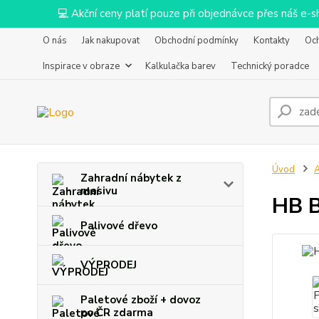
💻 Akční ceny platí pouze při objednávce přes náš e
O nás
Jak nakupovat
Obchodní podmínky
Kontakty
Oc
Inspirace v obraze
Kalkulačka barev
Technický poradce
Úvod
Zahradní nábytek z
masivu
HB B
Palivové dřevo
VÝPRODEJ
Paletové zboží + dovoz
po ČR zdarma