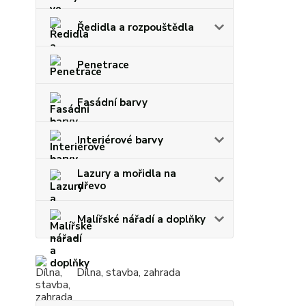
Ředidla a rozpouštědla
Penetrace
Fasádní barvy
Interiérové barvy
Lazury a mořidla na
dřevo
Malířské nářadí a doplňky
Dílna, stavba, zahrada