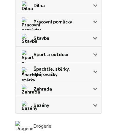
Dílna
Pracovní pomůcky
Stavba
Sport a outdoor
Špachtle, stěrky,
spárovačky
Zahrada
Bazény
Drogerie