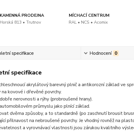
KAMENNÁ PRODEJNA
MÍCHACÍ CENTRUM
Horská 813 • Trutnov
RAL • NCS • Acomix
etní specifikace
Hodnocení
0
tní specifikace
hleschnoucí akrylátový barevný plnič a antikorozní základ ve spre
 na kovové i dřevěné povrchy.
dobře nerovnosti a rýhy (probroušené hrany).
 automobilovém průmyslu jako plnící základ.
ovat dvěma způsoby, a to standardně (po zaschnutí brousit bru
jící přilnavost na nebroušené povrchy. Je vhodný rovněž na plast
vatelnost a vyrovnávací vlastnosti jsou zárukou kvalitního výsle