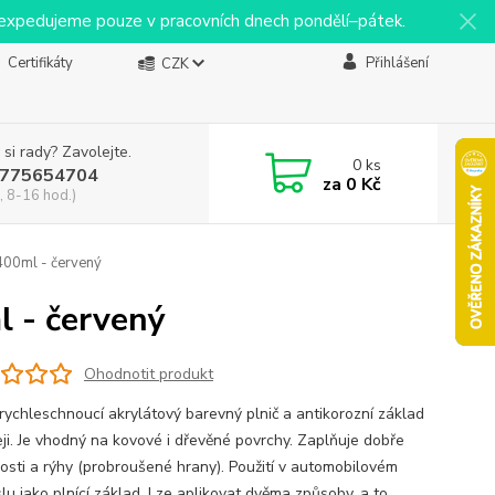
y expedujeme pouze v pracovních dnech pondělí–pátek.
Certifikáty
Přihlášení
CZK
 si rady? Zavolejte.
0
ks
775654704
za
0 Kč
, 8-16 hod.)
400ml - červený
l - červený
Ohodnotit produkt
rychleschnoucí akrylátový barevný plnič a antikorozní základ
eji. Je vhodný na kovové i dřevěné povrchy. Zaplňuje dobře
osti a rýhy (probroušené hrany). Použití v automobilovém
lu jako plnící základ. Lze aplikovat dvěma způsoby, a to