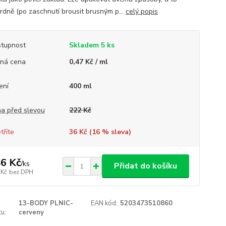
rdně (po zaschnutí brousit brusným p...
celý popis
tupnost
Skladem 5 ks
ná cena
0,47 Kč / ml
ení
400 ml
a před slevou
222 Kč
tříte
36 Kč (
16
% sleva)
6 Kč
/
ks
Přidat do košíku
 Kč
bez DPH
13-BODY PLNIC-
EAN kód:
5203473510860
u:
cerveny