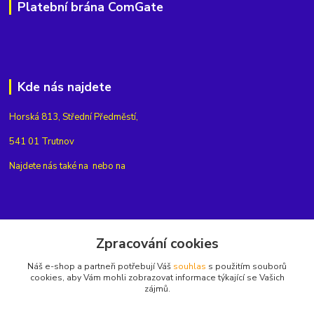
Platební brána ComGate
Kde nás najdete
Horská 813, Střední Předměstí,
541 01 Trutnov
Najdete nás také na
nebo na
Kontakty
Zpracování cookies
Náš e-shop a partneři potřebují Váš
souhlas
s použitím souborů
+420775654704
cookies, aby Vám mohli zobrazovat informace týkající se Vašich
zájmů.
info@eshop-rubin.cz