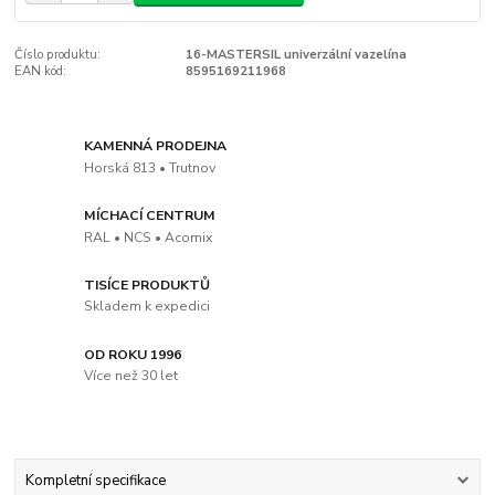
Číslo produktu:
16-MASTERSIL univerzální vazelína
EAN kód:
8595169211968
KAMENNÁ PRODEJNA
Horská 813 • Trutnov
MÍCHACÍ CENTRUM
RAL • NCS • Acomix
TISÍCE PRODUKTŮ
Skladem k expedici
OD ROKU 1996
Více než 30 let
Kompletní specifikace