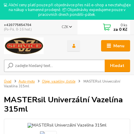
💻 Akční ceny platí pouze při objednávce přes náš e-shop a nevztahují se
na nákup v kamenné prodejně. 📦 Objednávky expedujeme pouze v
pracovních dnech pondělí–pátek.
0
ks
+420775654704
CZK
za
0 Kč
(Po-Pá, 8-16 hod.)
Menu
Hledat
Úvod
Auto-moto
Oleje, vazelíny, čističe
MASTERsil Univerzální
Vazelína 315ml
MASTERsil Univerzální Vazelína
315ml