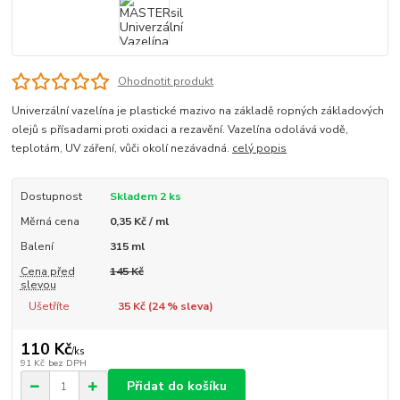
Ohodnotit produkt
Univerzální vazelína je plastické mazivo na základě ropných základových
olejů s přísadami proti oxidaci a rezavění. Vazelína odolává vodě,
teplotám, UV záření, vůči okolí nezávadná.
celý popis
Dostupnost
Skladem 2 ks
Měrná cena
0,35 Kč / ml
Balení
315 ml
Cena před
145 Kč
slevou
Ušetříte
35 Kč (
24
% sleva)
110 Kč
/
ks
91 Kč
bez DPH
Přidat do košíku