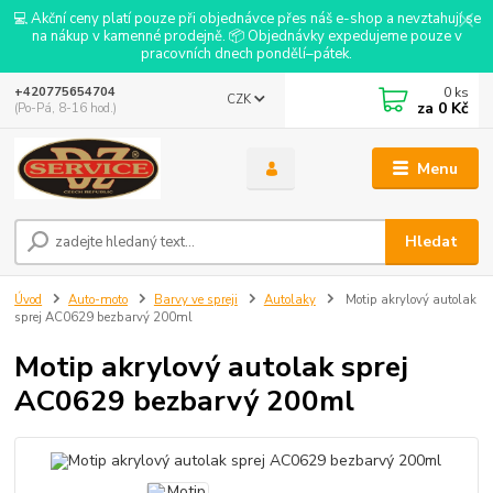
💻 Akční ceny platí pouze při objednávce přes náš e-shop a nevztahují se
na nákup v kamenné prodejně. 📦 Objednávky expedujeme pouze v
pracovních dnech pondělí–pátek.
0
ks
+420775654704
CZK
za
0 Kč
(Po-Pá, 8-16 hod.)
Menu
Hledat
Úvod
Auto-moto
Barvy ve spreji
Autolaky
Motip akrylový autolak
sprej AC0629 bezbarvý 200ml
Motip akrylový autolak sprej
AC0629 bezbarvý 200ml