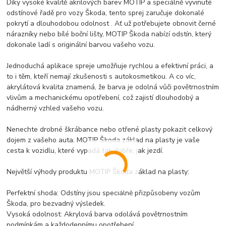
Díky vysoké kvalitě akrilových barev MOTIP a speciálně vyvinuté
odstínové řadě pro vozy Škoda, tento sprej zaručuje dokonalé
pokrytí a dlouhodobou odolnost . Ať už potřebujete obnovit černé
nárazníky nebo bílé boční lišty, MOTIP Škoda nabízí odstín, který
dokonale ladí s originální barvou vašeho vozu.
Jednoduchá aplikace spreje umožňuje rychlou a efektivní práci, a
to i těm, kteří nemají zkušenosti s autokosmetikou. A co víc,
akrylátová kvalita znamená, že barva je odolná vůči povětrnostním
vlivům a mechanickému opotřebení, což zajistí dlouhodobý a
nádherný vzhled vašeho vozu.
Nenechte drobné škrábance nebo otřené plasty pokazit celkový
dojem z vašeho auta. MOTIP Škoda základ na plasty je vaše
cesta k vozidlu, které vypadá tak dobře, jak jezdí.
Největší výhody produktu MOTIP Škoda základ na plasty:
Perfektní shoda: Odstíny jsou speciálně přizpůsobeny vozům
Škoda, pro bezvadný výsledek.
Vysoká odolnost: Akrylová barva odolává povětrnostním
podmínkám a každodennímu opotřebení.