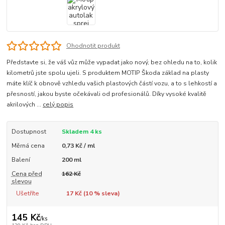
Ohodnotit produkt
Představte si, že váš vůz může vypadat jako nový, bez ohledu na to, kolik
kilometrů jste spolu ujeli. S produktem MOTIP Škoda základ na plasty
máte klíč k obnově vzhledu vašich plastových částí vozu, a to s lehkostí a
přesností, jakou byste očekávali od profesionálů. Díky vysoké kvalitě
akrilových ...
celý popis
Dostupnost
Skladem 4 ks
Měrná cena
0,73 Kč / ml
Balení
200 ml
Cena před
162 Kč
slevou
Ušetříte
17 Kč (
10
% sleva)
145 Kč
/
ks