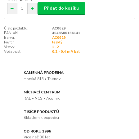
120 Kč
bez DPH
Přidat do košíku
Číslo produktu:
AC0629
EAN kód:
4048500186141
Barva:
AC0629
Povrch:
lesklý
Vrstvy:
1 -2
Vydatnost:
0,2 - 0,4 m²/ bal
KAMENNÁ PRODEJNA
Horská 813 • Trutnov
MÍCHACÍ CENTRUM
RAL • NCS • Acomix
TISÍCE PRODUKTŮ
Skladem k expedici
OD ROKU 1996
Více než 30 let