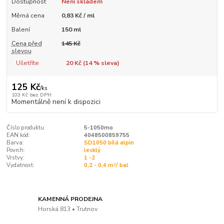
Dostupnost
Není skladem
Měrná cena
0,83 Kč / ml
Balení
150 ml
Cena před
145 Kč
slevou
Ušetříte
20 Kč (
14
% sleva)
125 Kč
/
ks
103 Kč
bez DPH
Momentálně není k dispozici
Číslo produktu:
5-1050mo
EAN kód:
4048500859755
Barva:
SD1050 bílá alpin
Povrch:
lesklý
Vrstvy:
1 -2
Vydatnost:
0,2 - 0,4 m²/ bal
KAMENNÁ PRODEJNA
Horská 813 • Trutnov