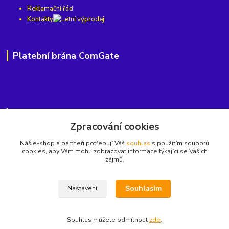
Reklamační řád
Kontakty
Platební brána ComGate
Kde nás najdete
Zpracování cookies
Horská 813, Střední Předměstí,
Náš e-shop a partneři potřebují Váš
souhlas
s použitím souborů
cookies, aby Vám mohli zobrazovat informace týkající se Vašich
541 01 Trutnov
zájmů.
Najdete nás také na
nebo na
Souhlasím
Nastavení
Souhlas můžete odmítnout
zde
.