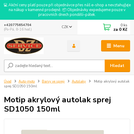
💻 Akční ceny platí pouze při objednávce přes náš e-shop a nevztahují se
na nákup v kamenné prodejně. 📦 Objednávky expedujeme pouze v
pracovních dnech pondělí–pátek.
0
ks
+420775654704
CZK
za
0 Kč
(Po-Pá, 8-16 hod.)
Menu
Hledat
Úvod
Auto-moto
Barvy ve spreji
Autolaky
Motip akrylový autolak
sprej SD1050 150ml
Motip akrylový autolak sprej
SD1050 150ml