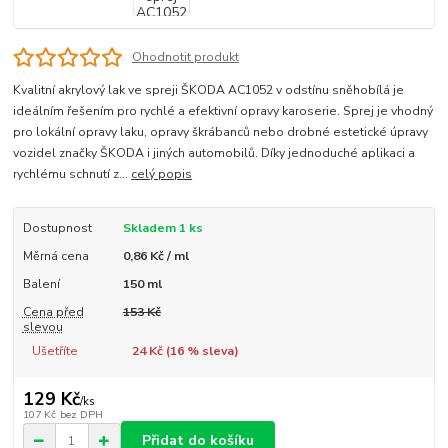
Ohodnotit produkt
Kvalitní akrylový lak ve spreji ŠKODA AC1052 v odstínu sněhobílá je
ideálním řešením pro rychlé a efektivní opravy karoserie. Sprej je vhodný
pro lokální opravy laku, opravy škrábanců nebo drobné estetické úpravy
vozidel značky ŠKODA i jiných automobilů. Díky jednoduché aplikaci a
rychlému schnutí z...
celý popis
Dostupnost
Skladem 1 ks
Měrná cena
0,86 Kč / ml
Balení
150 ml
Cena před
153 Kč
slevou
Ušetříte
24 Kč (
16
% sleva)
129 Kč
/
ks
107 Kč
bez DPH
Přidat do košíku