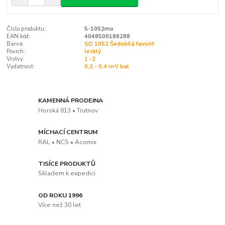
Číslo produktu:
5-1052mo
EAN kód:
4048500186288
Barva:
SD 1052 Šedobílá favorit
Povrch:
lesklý
Vrstvy:
1 -2
Vydatnost:
0,2 - 0,4 m²/ bal
KAMENNÁ PRODEJNA
Horská 813 • Trutnov
MÍCHACÍ CENTRUM
RAL • NCS • Acomix
TISÍCE PRODUKTŮ
Skladem k expedici
OD ROKU 1996
Více než 30 let