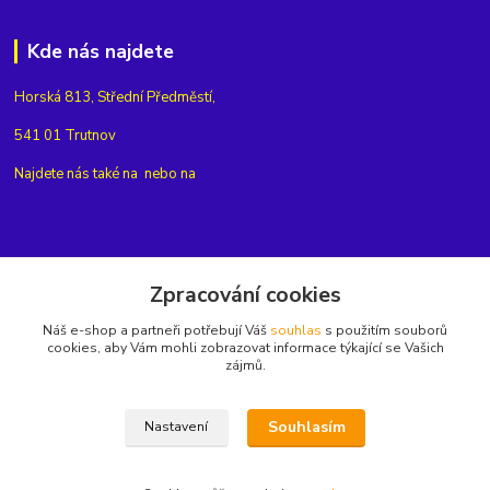
Kde nás najdete
Horská 813, Střední Předměstí,
541 01 Trutnov
Najdete nás také na
nebo na
Kontakty
Zpracování cookies
Náš e-shop a partneři potřebují Váš
souhlas
s použitím souborů
+420775654704
cookies, aby Vám mohli zobrazovat informace týkající se Vašich
zájmů.
info@eshop-rubin.cz
Souhlasím
Nastavení