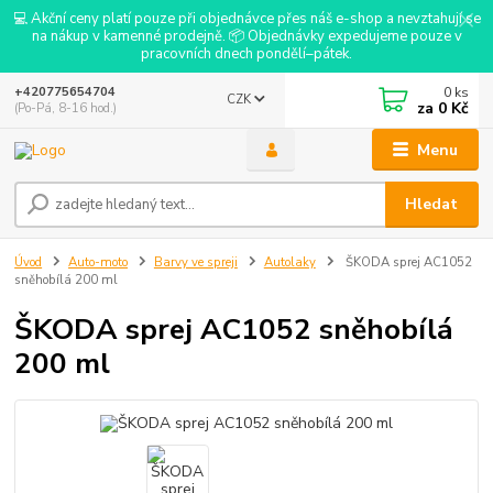
💻 Akční ceny platí pouze při objednávce přes náš e-shop a nevztahují se
na nákup v kamenné prodejně. 📦 Objednávky expedujeme pouze v
pracovních dnech pondělí–pátek.
0
ks
+420775654704
CZK
za
0 Kč
(Po-Pá, 8-16 hod.)
Menu
Hledat
Úvod
Auto-moto
Barvy ve spreji
Autolaky
ŠKODA sprej AC1052
sněhobílá 200 ml
ŠKODA sprej AC1052 sněhobílá
200 ml