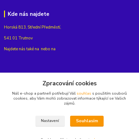
Kde nás najdete
Horská 813, Střední Předměstí,
541 01 Trutnov
Najdete nás také na
nebo na
Kontakty
Zpracování cookies
Náš e-shop a partneři potřebují Váš
souhlas
s použitím souborů
+420775654704
cookies, aby Vám mohli zobrazovat informace týkající se Vašich
zájmů.
info@eshop-rubin.cz
Souhlasím
Nastavení