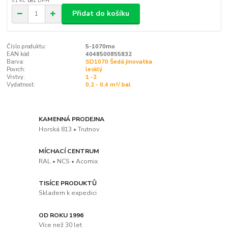
91 Kč
bez DPH
Přidat do košíku
Číslo produktu:
5-1070mo
EAN kód:
4048500855832
Barva:
SD1070 Šedá jinovatka
Povrch:
lesklý
Vrstvy:
1 -2
Vydatnost:
0,2 - 0,4 m²/ bal
KAMENNÁ PRODEJNA
Horská 813 • Trutnov
MÍCHACÍ CENTRUM
RAL • NCS • Acomix
TISÍCE PRODUKTŮ
Skladem k expedici
OD ROKU 1996
Více než 30 let