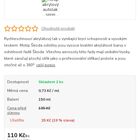
Ohodnotit produkt
Rychleschnoucí akrylátový lak s vynikající krycí schopností a vysokým
leskem. Motip Škoda odstíny jsou vysoce kvalitní akrylátové barvy v
odstínové řadě Škoda. Všechny aerosoly této řady mají unikátní trysky,
které zaručují plochý střik jako u profesionální stříkací pistole a jsou
otočné až o 360°.
celý popis
Dostupnost
Skladem 2 ks
Měrná cena
0,73 Kč / ml
Balení
150 ml
Cena před
135 Kč
slevou
Ušetříte
25 Kč (
19
% sleva)
110 Kč
/
ks