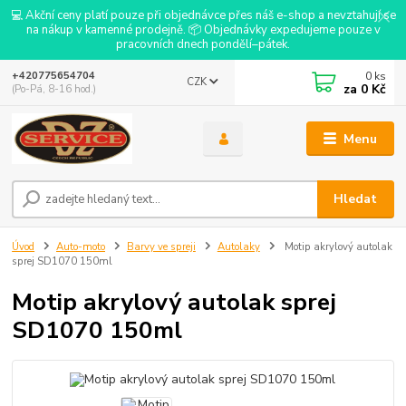
💻 Akční ceny platí pouze při objednávce přes náš e-shop a nevztahují se
na nákup v kamenné prodejně. 📦 Objednávky expedujeme pouze v
pracovních dnech pondělí–pátek.
0
ks
+420775654704
CZK
za
0 Kč
(Po-Pá, 8-16 hod.)
Menu
Hledat
Úvod
Auto-moto
Barvy ve spreji
Autolaky
Motip akrylový autolak
sprej SD1070 150ml
Motip akrylový autolak sprej
SD1070 150ml