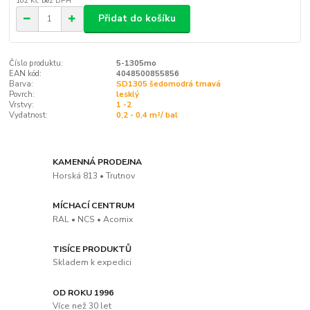
102 Kč
bez DPH
Přidat do košíku
Číslo produktu:
5-1305mo
EAN kód:
4048500855856
Barva:
SD1305 šedomodrá tmavá
Povrch:
lesklý
Vrstvy:
1 -2
Vydatnost:
0,2 - 0,4 m²/ bal
KAMENNÁ PRODEJNA
Horská 813 • Trutnov
MÍCHACÍ CENTRUM
RAL • NCS • Acomix
TISÍCE PRODUKTŮ
Skladem k expedici
OD ROKU 1996
Více než 30 let