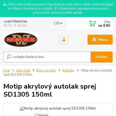
💻 Akční ceny platí pouze při objednávce přes náš e-shop a nevztahují se
na nákup v kamenné prodejně. 📦 Objednávky expedujeme pouze v
pracovních dnech pondělí–pátek.
0
ks
+420775654704
CZK
za
0 Kč
(Po-Pá, 8-16 hod.)
Menu
Hledat
Úvod
Auto-moto
Barvy ve spreji
Autolaky
Motip akrylový autolak
sprej SD1305 150ml
Motip akrylový autolak sprej
SD1305 150ml