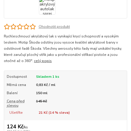
Ohodnotit produkt
Rychleschnoucí akrylátový lak s vynikající krycí schopností a vysokým
leskem. Motip Škoda odstíny jsou vysoce kvalitní akrylátové barvy v
odstínové řadě Škoda. Všechny aerosoly této řady mají unikátní trysky,
které zaručují plochý střik jako u profesionální stříkací pistole a jsou
otočné až o 360°.
celý popis
Dostupnost
Skladem 1 ks
Měrná cena
0,83 Kč / ml
Balení
150 ml
Cena před
145 Kč
slevou
Ušetříte
21 Kč (
14
% sleva)
124 Kč
/
ks