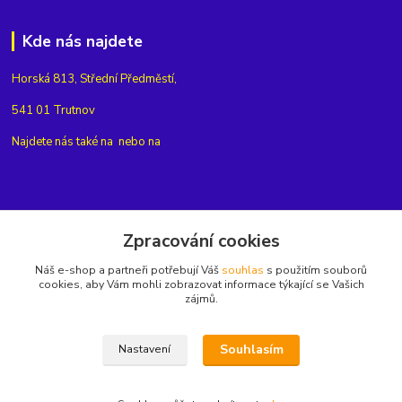
Kde nás najdete
Horská 813, Střední Předměstí,
541 01 Trutnov
Najdete nás také na
nebo na
Kontakty
Zpracování cookies
Náš e-shop a partneři potřebují Váš
souhlas
s použitím souborů
+420775654704
cookies, aby Vám mohli zobrazovat informace týkající se Vašich
zájmů.
info@eshop-rubin.cz
Souhlasím
Nastavení