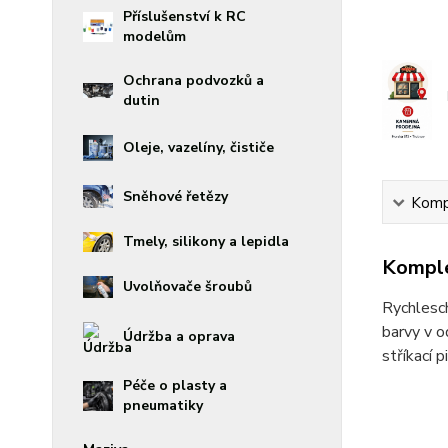
Příslušenství k RC
modelům
Ochrana podvozků a
dutin
Oleje, vazelíny, čističe
Sněhové řetězy
Kompl
Tmely, silikony a lepidla
Komple
Uvolňovače šroubů
Rychlesch
barvy v o
Údržba a oprava
stříkací 
Péče o plasty a
pneumatiky