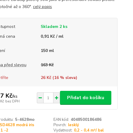
 otočné až o 360°.
celý popis
tupnost
Skladem 2 ks
ná cena
0,91 Kč / ml
ení
150 ml
a před slevou
163 Kč
tříte
26 Kč (
16
% sleva)
7 Kč
/
ks
Přidat do košíku
 Kč
bez DPH
roduktu:
5-4628mo
EAN kód:
4048500186486
SD4628 modrá iris
Povrch:
lesklý
1 -2
Vydatnost:
0,2 - 0,4 m²/ bal