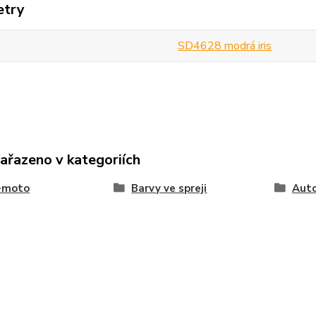
etry
SD4628 modrá iris
zařazeno v kategoriích
-moto
Barvy ve spreji
Auto