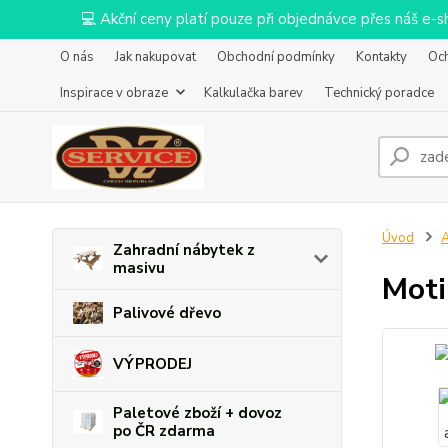
💻 Akční ceny platí pouze při objednávce přes náš e
O nás
Jak nakupovat
Obchodní podmínky
Kontakty
Oc
Inspirace v obraze
Kalkulačka barev
Technický poradce
Úvod
Zahradní nábytek z
masivu
Moti
Palivové dřevo
VÝPRODEJ
Paletové zboží + dovoz
po ČR zdarma