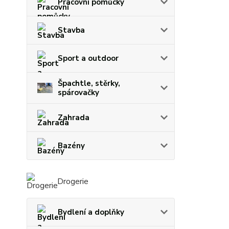
Pracovní pomůcky
Stavba
Sport a outdoor
Špachtle, stěrky,
spárovačky
Zahrada
Bazény
Drogerie
Bydlení a doplňky