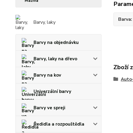
Maziva
Param
Barva
Barvy, laky
Barvy na objednávku
Barvy, laky na dřevo
Zboží 
Barvy na kov
Auto
Univerzální barvy
Barvy ve spreji
Ředidla a rozpouštědla