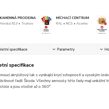
KAMENNÁ PRODEJNA
MÍCHACÍ CENTRUM
Horská 813 • Trutnov
RAL • NCS • Acomix
etní specifikace
Parametry
Ho
tní specifikace
noucí akrylátový lak s vynikající krycí schopností a vysokým les
dstínové řadě Škoda. Všechny aerosoly této řady mají unikátní trys
pistole a jsou otočné až o 360°.