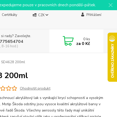
y expedujeme pouze v pracovních dnech pondělí–pátek.
Certifikáty
Přihlášení
CZK
 si rady? Zavolejte.
0
ks
775654704
za
0 Kč
, 8-16 hod.)
ej SD4628 200ml
28 200ml
Ohodnotit produkt
schnoucí akrylátový lak s vynikající krycí schopností a vysokým
. Motip Škoda odstíny jsou vysoce kvalitní akrylátové barvy v
ové řadě Škoda. Všechny aerosoly této řady mají unikátní
 které zaručují plochý střik jako u profesionální stříkací pistole