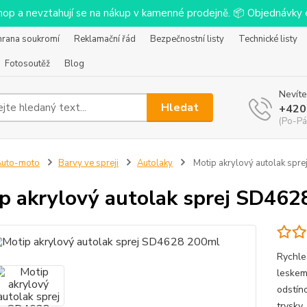
-shop a nevztahují se na nákup v kamenné prodejně. 📦 Objednávk
hrana soukromí
Reklamační řád
Bezpečnostní listy
Technické listy
Fotosoutěž
Blog
Nevíte
Hledat
+420
(Po-Pá
Auto-moto
Barvy ve spreji
Autolaky
Motip akrylový autolak spr
p akrylový autolak sprej SD46
Rychle
leskem
odstín
trysky,