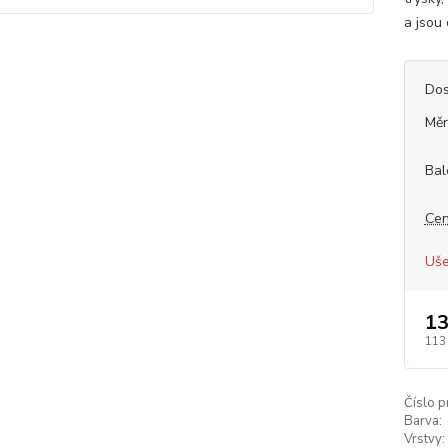
a jsou
Dos
Měr
Bal
Cen
Uše
13
113
Číslo p
Barva:
Vrstvy: