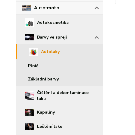
Auto-moto
Autokosmetika
Barvy ve spreji
Autolaky
Plnič
Základní barvy
Čištění a dekontaminace
laku
Kapaliny
Leštění laku