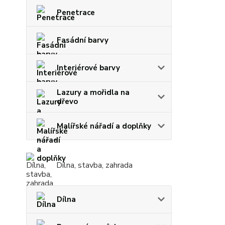
Penetrace
Fasádní barvy
Interiérové barvy
Lazury a mořidla na
dřevo
Malířské nářadí a doplňky
Dílna, stavba, zahrada
Dílna