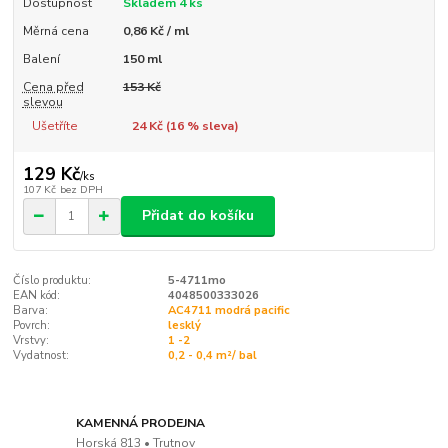
Dostupnost
Skladem 4 ks
Měrná cena
0,86 Kč / ml
Balení
150 ml
Cena před
153 Kč
slevou
Ušetříte
24 Kč (
16
% sleva)
129 Kč
/
ks
107 Kč
bez DPH
Přidat do košíku
Číslo produktu:
5-4711mo
EAN kód:
4048500333026
Barva:
AC4711 modrá pacific
Povrch:
lesklý
Vrstvy:
1 -2
Vydatnost:
0,2 - 0,4 m²/ bal
KAMENNÁ PRODEJNA
Horská 813 • Trutnov