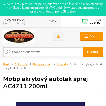
💻 Akční ceny platí pouze při objednávce přes náš e-shop a nevztahují se
na nákup v kamenné prodejně. 📦 Objednávky expedujeme pouze v
pracovních dnech pondělí–pátek.
0
ks
+420775654704
CZK
za
0 Kč
(Po-Pá, 8-16 hod.)
Menu
Hledat
Úvod
Auto-moto
Barvy ve spreji
Autolaky
Motip akrylový autolak
sprej AC4711 200ml
Motip akrylový autolak sprej
AC4711 200ml