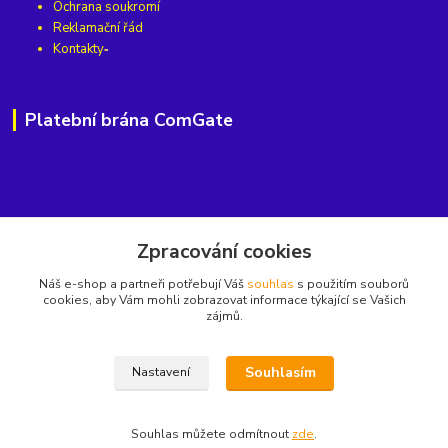
Ochrana soukromí
Reklamační řád
Kontakty
Platební brána ComGate
Kde nás najdete
Zpracování cookies
Horská 813, Střední Předměstí,
Náš e-shop a partneři potřebují Váš
souhlas
s použitím souborů
cookies, aby Vám mohli zobrazovat informace týkající se Vašich
541 01 Trutnov
zájmů.
Najdete nás také na
nebo na
Souhlasím
Nastavení
Souhlas můžete odmítnout
zde
.