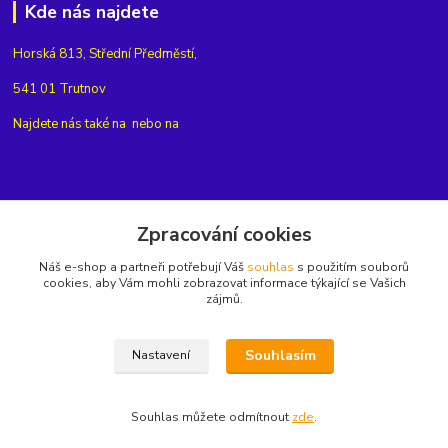
Kde nás najdete
Horská 813, Střední Předměstí,
541 01 Trutnov
Najdete nás také na
nebo na
Kontakty
Zpracování cookies
Náš e-shop a partneři potřebují Váš
souhlas
s použitím souborů
+420775654704
cookies, aby Vám mohli zobrazovat informace týkající se Vašich
zájmů.
info@eshop-rubin.cz
Souhlasím
Nastavení
Souhlas můžete odmítnout
zde
.
Vytvořeno na
Eshop-rychle.cz