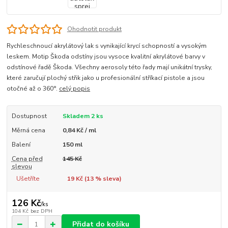
Ohodnotit produkt
Rychleschnoucí akrylátový lak s vynikající krycí schopností a vysokým
leskem. Motip Škoda odstíny jsou vysoce kvalitní akrylátové barvy v
odstínové řadě Škoda. Všechny aerosoly této řady mají unikátní trysky,
které zaručují plochý střik jako u profesionální stříkací pistole a jsou
otočné až o 360°.
celý popis
Dostupnost
Skladem 2 ks
Měrná cena
0,84 Kč / ml
Balení
150 ml
Cena před
145 Kč
slevou
Ušetříte
19 Kč (
13
% sleva)
126 Kč
/
ks
104 Kč
bez DPH
Přidat do košíku