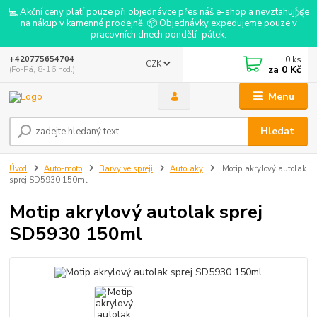
💻 Akční ceny platí pouze při objednávce přes náš e-shop a nevztahují se
na nákup v kamenné prodejně. 📦 Objednávky expedujeme pouze v
pracovních dnech pondělí–pátek.
0
ks
+420775654704
CZK
za
0 Kč
(Po-Pá, 8-16 hod.)
Menu
Hledat
Úvod
Auto-moto
Barvy ve spreji
Autolaky
Motip akrylový autolak
sprej SD5930 150ml
Motip akrylový autolak sprej
SD5930 150ml