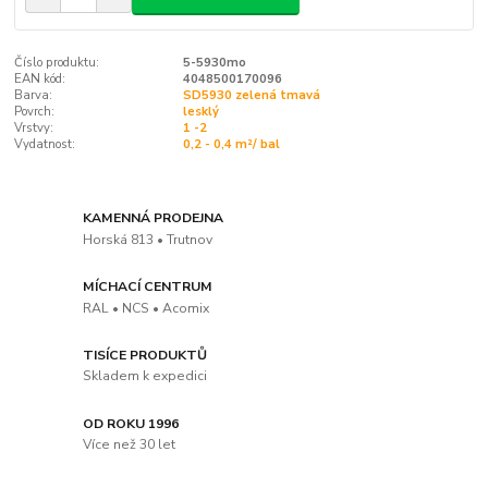
Číslo produktu:
5-5930mo
EAN kód:
4048500170096
Barva:
SD5930 zelená tmavá
Povrch:
lesklý
Vrstvy:
1 -2
Vydatnost:
0,2 - 0,4 m²/ bal
KAMENNÁ PRODEJNA
Horská 813 • Trutnov
MÍCHACÍ CENTRUM
RAL • NCS • Acomix
TISÍCE PRODUKTŮ
Skladem k expedici
OD ROKU 1996
Více než 30 let