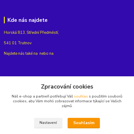
Kde nás najdete
Horská 813, Střední Předměstí,
541 01 Trutnov
Najdete nás také na
nebo na
Kontakty
Zpracování cookies
Náš e-shop a partneři potřebují Váš
souhlas
s použitím souborů
+420775654704
cookies, aby Vám mohli zobrazovat informace týkající se Vašich
zájmů.
info@eshop-rubin.cz
Souhlasím
Nastavení