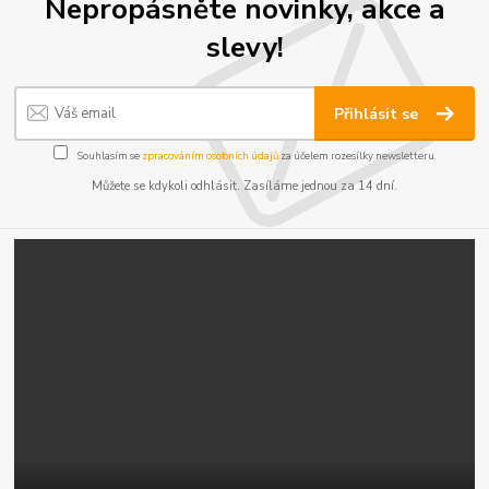
Nepropásněte novinky, akce a
slevy!
Přihlásit se
Souhlasím se
zpracováním osobních údajů
za účelem rozesílky newsletteru.
Můžete se kdykoli odhlásit. Zasíláme jednou za 14 dní.