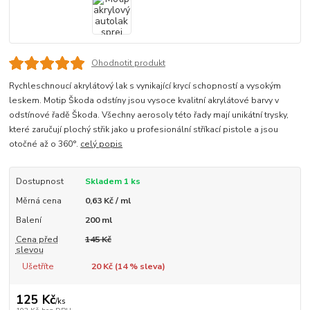
Ohodnotit produkt
Rychleschnoucí akrylátový lak s vynikající krycí schopností a vysokým
leskem. Motip Škoda odstíny jsou vysoce kvalitní akrylátové barvy v
odstínové řadě Škoda. Všechny aerosoly této řady mají unikátní trysky,
které zaručují plochý střik jako u profesionální stříkací pistole a jsou
otočné až o 360°.
celý popis
Dostupnost
Skladem 1 ks
Měrná cena
0,63 Kč / ml
Balení
200 ml
Cena před
145 Kč
slevou
Ušetříte
20 Kč (
14
% sleva)
125 Kč
/
ks