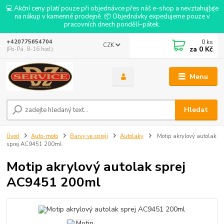
💻 Akční ceny platí pouze při objednávce přes náš e-shop a nevztahují se
na nákup v kamenné prodejně. 📦 Objednávky expedujeme pouze v
pracovních dnech pondělí–pátek.
0
ks
+420775654704
CZK
za
0 Kč
(Po-Pá, 8-16 hod.)
Menu
Hledat
Úvod
Auto-moto
Barvy ve spreji
Autolaky
Motip akrylový autolak
sprej AC9451 200ml
Motip akrylový autolak sprej
AC9451 200ml