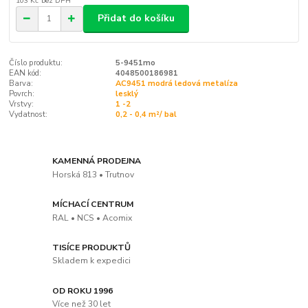
103 Kč
bez DPH
Přidat do košíku
Číslo produktu:
5-9451mo
EAN kód:
4048500186981
Barva:
AC9451 modrá ledová metalíza
Povrch:
lesklý
Vrstvy:
1 -2
Vydatnost:
0,2 - 0,4 m²/ bal
KAMENNÁ PRODEJNA
Horská 813 • Trutnov
MÍCHACÍ CENTRUM
RAL • NCS • Acomix
TISÍCE PRODUKTŮ
Skladem k expedici
OD ROKU 1996
Více než 30 let