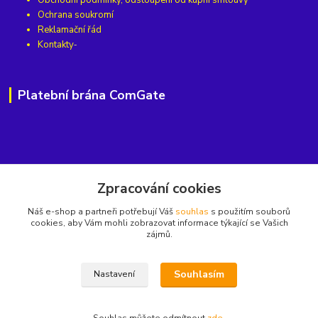
Ochrana soukromí
Reklamační řád
Kontakty
Platební brána ComGate
Kde nás najdete
Zpracování cookies
Horská 813, Střední Předměstí,
Náš e-shop a partneři potřebují Váš
souhlas
s použitím souborů
cookies, aby Vám mohli zobrazovat informace týkající se Vašich
541 01 Trutnov
zájmů.
Najdete nás také na
nebo na
Souhlasím
Nastavení