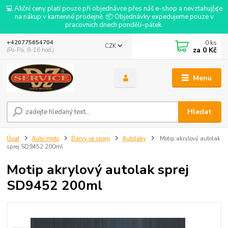
💻 Akční ceny platí pouze při objednávce přes náš e-shop a nevztahují se
na nákup v kamenné prodejně. 📦 Objednávky expedujeme pouze v
pracovních dnech pondělí–pátek.
0
ks
+420775654704
CZK
za
0 Kč
(Po-Pá, 8-16 hod.)
Menu
Hledat
Úvod
Auto-moto
Barvy ve spreji
Autolaky
Motip akrylový autolak
sprej SD9452 200ml
Motip akrylový autolak sprej
SD9452 200ml