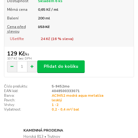
Dostupnost
Skladem 6 ks
Měrná cena
0,65 Kč / ml
Balení
200 ml
Cena před
153 Kč
slevou
Ušetříte
24 Kč (
16
% sleva)
129 Kč
/
ks
107 Kč
bez DPH
Přidat do košíku
Číslo produktu:
5-9452mo
EAN kód:
4048500333071
Barva:
AC9452 modrá aqua metalíza
Povrch:
lesklý
Vrstvy:
1 -2
Vydatnost:
0,2 - 0,4 m²/ bal
KAMENNÁ PRODEJNA
Horská 813 • Trutnov