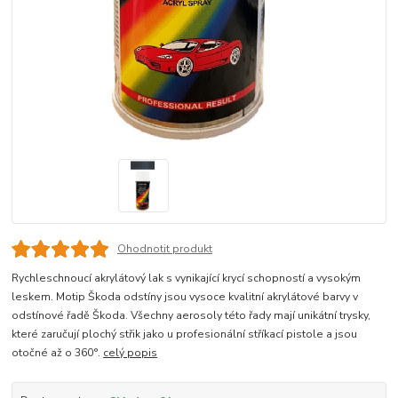
Ohodnotit produkt
Rychleschnoucí akrylátový lak s vynikající krycí schopností a vysokým
leskem. Motip Škoda odstíny jsou vysoce kvalitní akrylátové barvy v
odstínové řadě Škoda. Všechny aerosoly této řady mají unikátní trysky,
které zaručují plochý střik jako u profesionální stříkací pistole a jsou
otočné až o 360°.
celý popis