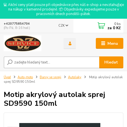
💻 Akční ceny platí pouze při objednávce přes náš e-shop a nevztahují se
na nákup v kamenné prodejně. 📦 Objednávky expedujeme pouze v
pracovních dnech pondělí–pátek.
0
ks
+420775654704
CZK
za
0 Kč
(Po-Pá, 8-16 hod.)
Menu
Hledat
Úvod
Auto-moto
Barvy ve spreji
Autolaky
Motip akrylový autolak
sprej SD9590 150ml
Motip akrylový autolak sprej
SD9590 150ml