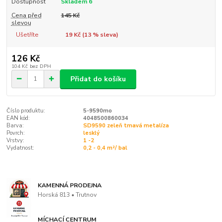
Dostupnost
Skladem 6
Cena před
145 Kč
slevou
Ušetříte
19 Kč (
13
% sleva)
126 Kč
104 Kč
bez DPH
Přidat do košíku
Číslo produktu:
5-9590mo
EAN kód:
4048500860034
Barva:
SD9590 zeleň tmavá metalíza
Povrch:
lesklý
Vrstvy:
1 -2
Vydatnost:
0,2 - 0,4 m²/ bal
KAMENNÁ PRODEJNA
Horská 813 • Trutnov
MÍCHACÍ CENTRUM