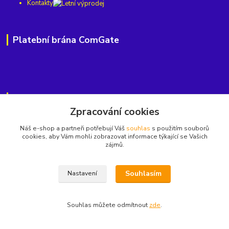
Kontakty
Platební brána ComGate
Kde nás najdete
Zpracování cookies
Horská 813, Střední Předměstí,
Náš e-shop a partneři potřebují Váš
souhlas
s použitím souborů
cookies, aby Vám mohli zobrazovat informace týkající se Vašich
541 01 Trutnov
zájmů.
Najdete nás také na
nebo na
Souhlasím
Nastavení
Souhlas můžete odmítnout
zde
.
Kontakty