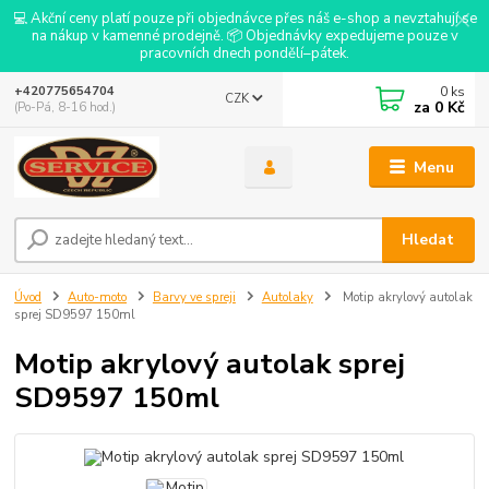
💻 Akční ceny platí pouze při objednávce přes náš e-shop a nevztahují se
na nákup v kamenné prodejně. 📦 Objednávky expedujeme pouze v
pracovních dnech pondělí–pátek.
0
ks
+420775654704
CZK
za
0 Kč
(Po-Pá, 8-16 hod.)
Menu
Hledat
Úvod
Auto-moto
Barvy ve spreji
Autolaky
Motip akrylový autolak
sprej SD9597 150ml
Motip akrylový autolak sprej
SD9597 150ml