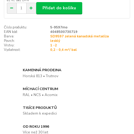
82 Kč
bez DPH
Přidat do košíku
Číslo produktu:
5-9597mo
EAN kód:
4048500730719
Barva:
SD9597 zelená kanadská metalíza
Povrch:
lesklý
Vrstvy:
1 -2
Vydatnost:
0,2 - 0,4 m²/ bal
KAMENNÁ PRODEJNA
Horská 813 • Trutnov
MÍCHACÍ CENTRUM
RAL • NCS • Acomix
TISÍCE PRODUKTŮ
Skladem k expedici
OD ROKU 1996
Více než 30 let