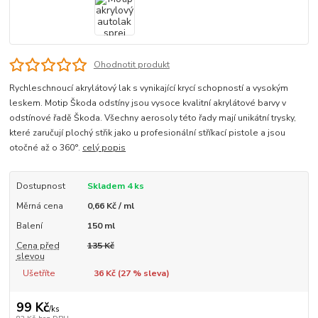
Ohodnotit produkt
Rychleschnoucí akrylátový lak s vynikající krycí schopností a vysokým
leskem. Motip Škoda odstíny jsou vysoce kvalitní akrylátové barvy v
odstínové řadě Škoda. Všechny aerosoly této řady mají unikátní trysky,
které zaručují plochý střik jako u profesionální stříkací pistole a jsou
otočné až o 360°.
celý popis
Dostupnost
Skladem 4 ks
Měrná cena
0,66 Kč / ml
Balení
150 ml
Cena před
135 Kč
slevou
Ušetříte
36 Kč (
27
% sleva)
99 Kč
/
ks