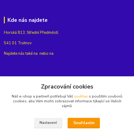
Kde nás najdete
Horská 813, Střední Předměstí,
541 01 Trutnov
Najdete nás také na
nebo na
Kontakty
Zpracování cookies
Náš e-shop a partneři potřebují Váš
souhlas
s použitím souborů
+420775654704
cookies, aby Vám mohli zobrazovat informace týkající se Vašich
zájmů.
info@eshop-rubin.cz
Souhlasím
Nastavení