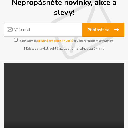
Nepropásněte novinky, akce a
slevy!
Přihlásit se
Souhlasím se
zpracováním osobních údajů
za účelem rozesílky newsletteru.
Můžete se kdykoli odhlásit. Zasíláme jednou za 14 dní.