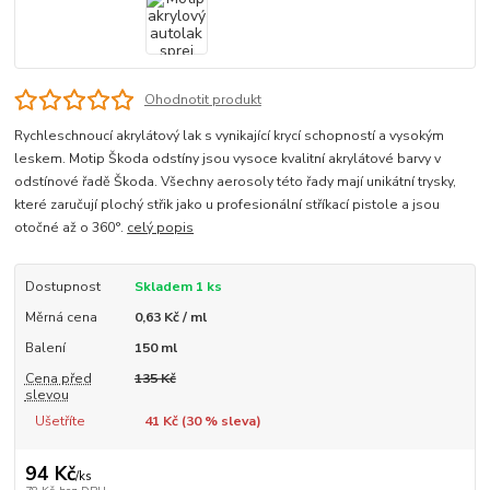
Ohodnotit produkt
Rychleschnoucí akrylátový lak s vynikající krycí schopností a vysokým
leskem. Motip Škoda odstíny jsou vysoce kvalitní akrylátové barvy v
odstínové řadě Škoda. Všechny aerosoly této řady mají unikátní trysky,
které zaručují plochý střik jako u profesionální stříkací pistole a jsou
otočné až o 360°.
celý popis
Dostupnost
Skladem 1 ks
Měrná cena
0,63 Kč / ml
Balení
150 ml
Cena před
135 Kč
slevou
Ušetříte
41 Kč (
30
% sleva)
94 Kč
/
ks