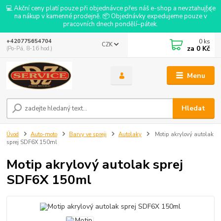
💻 Akční ceny platí pouze při objednávce přes náš e-shop a nevztahují se
na nákup v kamenné prodejně. 📦 Objednávky expedujeme pouze v
pracovních dnech pondělí–pátek.
0
ks
+420775654704
CZK
za
0 Kč
(Po-Pá, 8-16 hod.)
Menu
Hledat
Úvod
Auto-moto
Barvy ve spreji
Autolaky
Motip akrylový autolak
sprej SDF6X 150ml
Motip akrylový autolak sprej
SDF6X 150ml