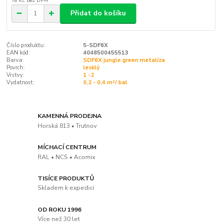
78 Kč
bez DPH
Přidat do košíku
Číslo produktu:
5-SDF6X
EAN kód:
4048500455513
Barva:
SDF6X jungle green metalíza
Povrch:
lesklý
Vrstvy:
1 -2
Vydatnost:
0,2 - 0,4 m²/ bal
KAMENNÁ PRODEJNA
Horská 813 • Trutnov
MÍCHACÍ CENTRUM
RAL • NCS • Acomix
TISÍCE PRODUKTŮ
Skladem k expedici
OD ROKU 1996
Více než 30 let