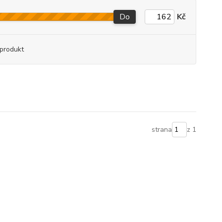
Do
Kč
produkt
strana
z 1