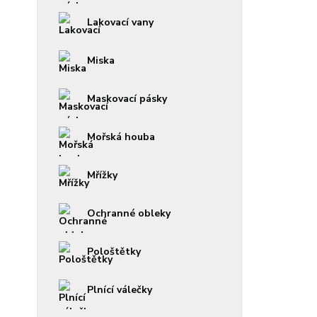
Lakovací vany
Miska
Maskovací pásky
Mořská houba
Mřížky
Ochranné obleky
Pološtětky
Plnící válečky