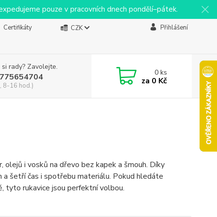
y expedujeme pouze v pracovních dnech pondělí–pátek.
Certifikáty
Přihlášení
CZK
 si rady? Zavolejte.
0
ks
775654704
za
0 Kč
, 8-16 hod.)
ur, olejů i vosků na dřevo bez kapek a šmouh. Díky
h a šetří čas i spotřebu materiálu. Pokud hledáte
, tyto rukavice jsou perfektní volbou.