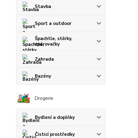
Stavba
Sport a outdoor
Špachtle, stěrky,
spárovačky
Zahrada
Bazény
Drogerie
Bydlení a doplňky
Čisticí prostředky