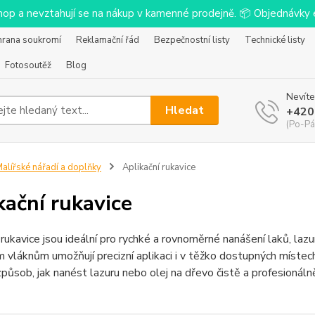
-shop a nevztahují se na nákup v kamenné prodejně. 📦 Objednávk
hrana soukromí
Reklamační řád
Bezpečnostní listy
Technické listy
Fotosoutěž
Blog
Nevíte
Hledat
+420
(Po-Pá
alířské nářadí a doplňky
Aplikační rukavice
kační rukavice
 rukavice jsou ideální pro rychké a rovnoměrné nanášení laků, laz
m vláknům umožňují precizní aplikaci i v těžko dostupných místec
působ, jak nanést lazuru nebo olej na dřevo čistě a profesionálně