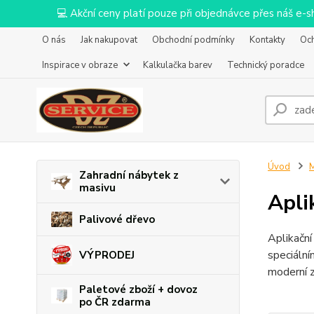
💻 Akční ceny platí pouze při objednávce přes náš e
O nás
Jak nakupovat
Obchodní podmínky
Kontakty
Oc
Inspirace v obraze
Kalkulačka barev
Technický poradce
Úvod
M
Zahradní nábytek z
masivu
Apli
Palivové dřevo
Aplikační
speciální
VÝPRODEJ
moderní z
Paletové zboží + dovoz
po ČR zdarma