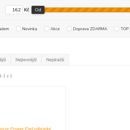
Kč
Od
adem
Novinka
Akce
Doprava ZDARMA
TOP 
jší
Nejlevnější
Nejdražší
1-1 z 1