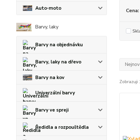
Auto-moto
Cena:
Barvy, laky
Skl
Barvy na objednávku
Barvy, laky na dřevo
Nejnově
Barvy na kov
Zobrazuji 
Univerzální barvy
Barvy ve spreji
Ředidla a rozpouštědla