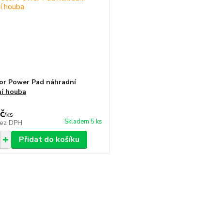
or Power Pad náhradní
ní houba
č
/
ks
Skladem 5 ks
ez DPH
Přidat do košíku