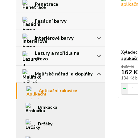
Penetrace
Fasádní barvy
Interiérové barvy
Xyladec
Lazury a mořidla na
aplikač
dřevo
189 Kč
162 K
Malířské nářadí a doplňky
134 Kč
b
Aplikační rukavice
Brnkačka
Držáky