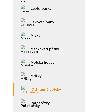
Lepící pásky
Lakovací vany
Miska
Maskovací pásky
Mořská houba
Mřížky
Ochranné obleky
Pološtětky