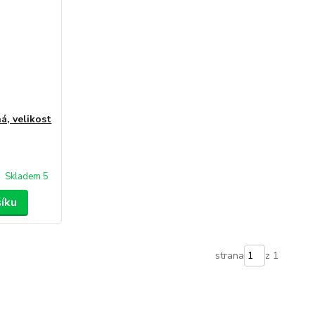
á, velikost
Skladem 5
šíku
strana
z 1