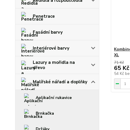
Ředidla a rozpouštědla
Penetrace
Fasádní barvy
Interiérové barvy
Kombiné
XL
Lazury a mořidla na
71 Kč
65 Kč
dřevo
54 Kč
be
Malířské nářadí a doplňky
Aplikační rukavice
Brnkačka
Držáky