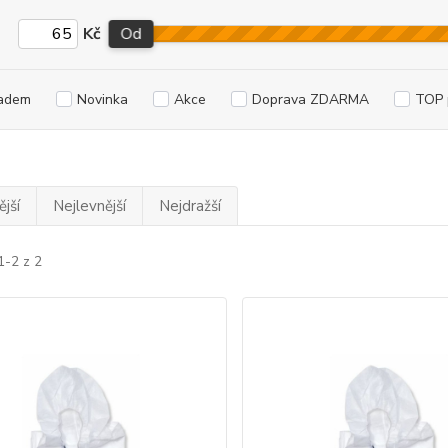
Kč
Od
adem
Novinka
Akce
Doprava ZDARMA
TOP 
jší
Nejlevnější
Nejdražší
1-2 z 2