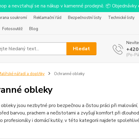
-shop a nevztahují se na nákup v kamenné prodejně. 📦 Objednávk
hrana soukromí
Reklamační řád
Bezpečnostní listy
Technické listy
Fotosoutěž
Blog
Nevíte
Hledat
+420
(Po-Pá
alířské nářadí a doplňky
Ochranné obleky
anné obleky
obleky jsou nezbytné pro bezpečnou a čistou práci při malování, r
řed barvou, prachem a nečistotami a zvyšují komfort při dlouhod
o profesionály i domácí kutily, v této kategorii najdete spolehlivé