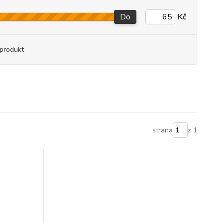
Do
Kč
produkt
strana
z 1