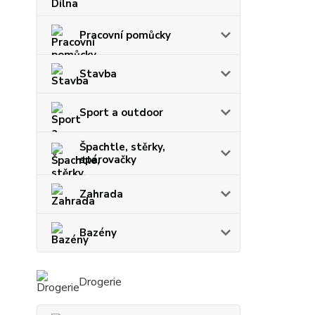
Pracovní pomůcky
Stavba
Sport a outdoor
Špachtle, stěrky,
spárovačky
Zahrada
Bazény
Drogerie