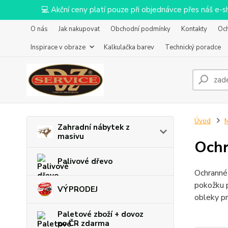
💻 Akční ceny platí pouze při objednávce přes náš e
O nás
Jak nakupovat
Obchodní podmínky
Kontakty
Oc
Inspirace v obraze
Kalkulačka barev
Technický poradce
Úvod
M
Zahradní nábytek z
masivu
Ochr
Palivové dřevo
Ochranné 
pokožku p
VÝPRODEJ
obleky pr
Paletové zboží + dovoz
po ČR zdarma