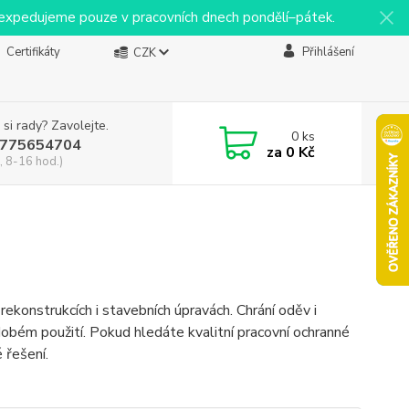
y expedujeme pouze v pracovních dnech pondělí–pátek.
Certifikáty
Přihlášení
CZK
 si rady? Zavolejte.
0
ks
775654704
za
0 Kč
, 8-16 hod.)
ekonstrukcích i stavebních úpravách. Chrání oděv i
obém použití. Pokud hledáte kvalitní pracovní ochranné
 řešení.